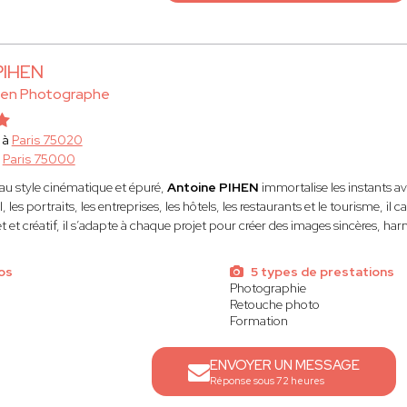
PIHEN
hen Photographe
 à
Paris 75020
à
Paris 75000
u style cinématique et épuré,
Antoine PIHEN
immortalise les instants a
 les portraits, les entreprises, les hôtels, les restaurants et le tourisme, i
ret et créatif, il s’adapte à chaque projet pour créer des images sincères, h
os
5 types de prestations
Photographie
Retouche photo
Formation
ENVOYER UN MESSAGE
Réponse sous 72 heures