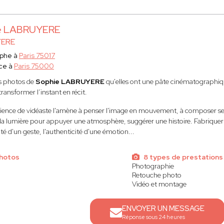
e LABRUYERE
ERE
aphe à
Paris 75017
ce à
Paris 75000
s photos de
Sophie LABRUYERE
qu'elles ont une pâte cinématographiq
 transformer l’instant en récit.
ience de vidéaste l'amène à penser l'image en mouvement, à composer ses 
 la lumière pour appuyer une atmosphère, suggérer une histoire. Fabriquer u
é d'un geste, l'authenticité d'une émotion...
photos
8 types de prestations
Photographie
Retouche photo
Vidéo et montage
ENVOYER UN MESSAGE
Réponse sous 24 heures