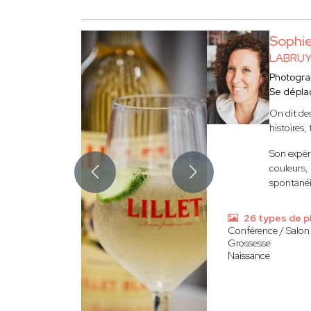
Sophi
LABRUY
Photogr
Se dépla
On dit de
histoires,
Son expér
couleurs,
spontanéit
26 types de 
Conférence / Salon
Grossesse
Naissance