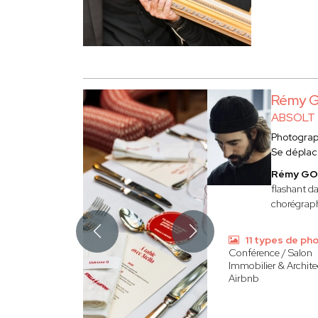
Rémy 
ABSOLT
Photogra
Se déplac
Rémy GO
flashant da
chorégraphi
11 types de ph
Conférence / Salon
Immobilier & Archite
Airbnb