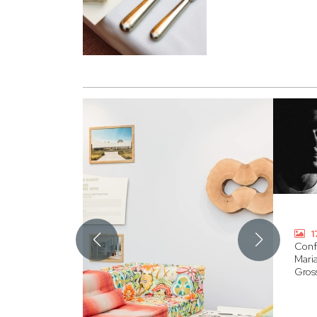
1
Conf
Mari
Gros