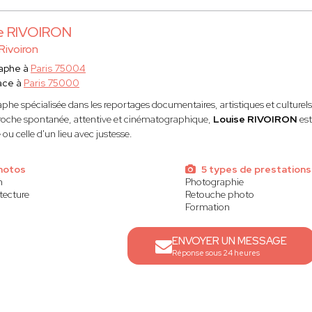
e RIVOIRON
Rivoiron
aphe à
Paris 75004
ace à
Paris 75000
phe spécialisée dans les reportages documentaires, artistiques et culturels
oche spontanée, attentive et cinématographique,
Louise RIVOIRON
es
ou celle d'un lieu avec justesse.
photos
5 types de prestations
n
Photographie
tecture
Retouche photo
Formation
ENVOYER UN MESSAGE
Réponse sous 24 heures