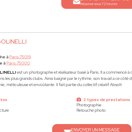
Réponse sous 72 heures
GOLINELLI
phe à
Paris 75019
e à
Paris 75000
LINELLI
est un photographe et réalisateur basé à Paris. Il a commencé à c
ns les plus grands clubs. Ainsi baigné par le rythme, son travail a ce côté
e, méticuleuse et envoûtante. Il fait partie du collectif créatif Absolt
otos
2 types de prestations
Photographie
cture
Retouche photo
ENVOYER UN MESSAGE