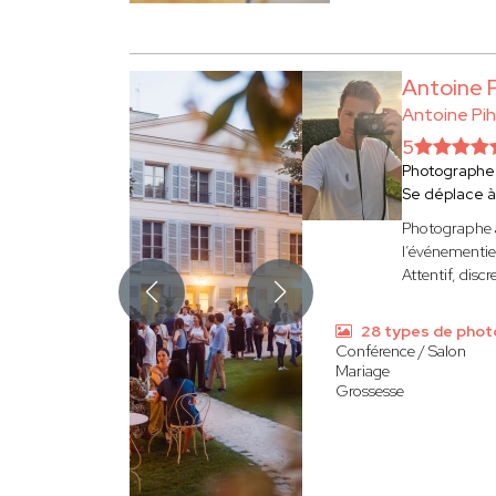
Antoine 
Antoine Pi
5
Photographe
Se déplace 
Photographe a
l’événementiel,
Attentif, disc
28 types de phot
Conférence / Salon
Mariage
Grossesse