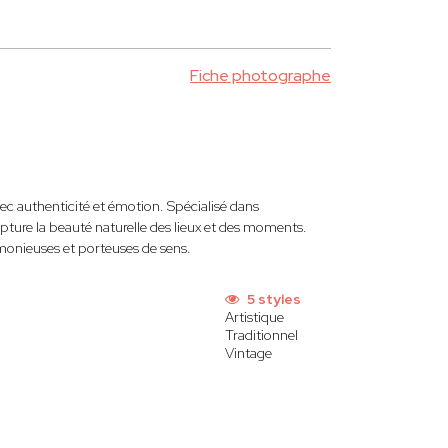
Fiche photographe
vec authenticité et émotion. Spécialisé dans
l capture la beauté naturelle des lieux et des moments.
armonieuses et porteuses de sens.
5 styles
Artistique
Traditionnel
Vintage