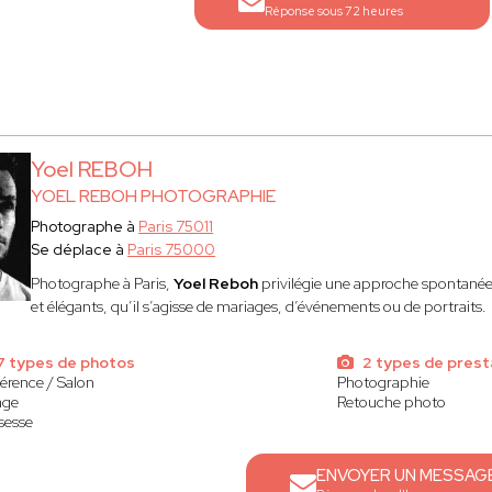
Réponse sous 72 heures
Yoel REBOH
YOEL REBOH PHOTOGRAPHIE
Photographe à
Paris 75011
Se déplace à
Paris 75000
Photographe à Paris,
Yoel Reboh
privilégie une approche spontanée e
et élégants, qu’il s’agisse de mariages, d’événements ou de portraits.
7 types de photos
2 types de prest
érence / Salon
Photographie
age
Retouche photo
sesse
ENVOYER UN MESSAG