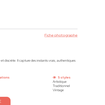
Fiche photographe
t discrète. Il capture des instants vrais, authentiques
ations
5 styles
Artistique
Traditionnel
Vintage
E