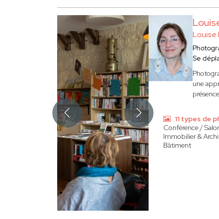
Louis
Louise 
Photogr
Se dépl
Photogra
une appr
présence 
11 types de 
Conférence / Salo
Immobilier & Archi
Bâtiment