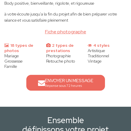
Body positive, bienveillante, rigolote, et rigoureuse
à votre écoute jusqu'a la fin du projet afin de bien préparer votre
séance et vous satisfaire pleinement
Fiche photographe
18 types de
2 types de
4 styles
photos
prestations
Artistique
Mariage
Photographie
Traditionnel
Grossesse
Retouche photo
Vintage
Famille
ENVOYER UN MESSAGE
Réponse sous 72 heures
Ensemble
définissons votre projet