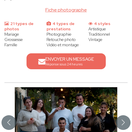
Fiche photographe
21 types de
4 types de
4 styles
photos
prestations
Artistique
Mariage
Photographie
Traditionnel
Grossesse
Retouche photo
Vintage
Famille
Vidéo et montage
ENVOYER UN MESSAGE
Réponse sous 24 heures