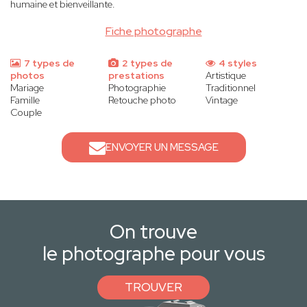
humaine et bienveillante.
Fiche photographe
7 types de
2 types de
4 styles
photos
prestations
Artistique
Mariage
Photographie
Traditionnel
Famille
Retouche photo
Vintage
Couple
ENVOYER UN MESSAGE
On trouve
le photographe pour vous
TROUVER