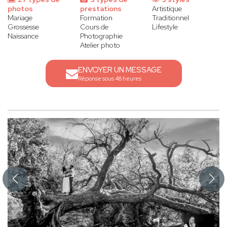
photos
prestations
Artistique
Mariage
Formation
Traditionnel
Grossesse
Cours de
Lifestyle
Naissance
Photographie
Atelier photo
ENVOYER UN MESSAGE
Réponse sous 48 heures