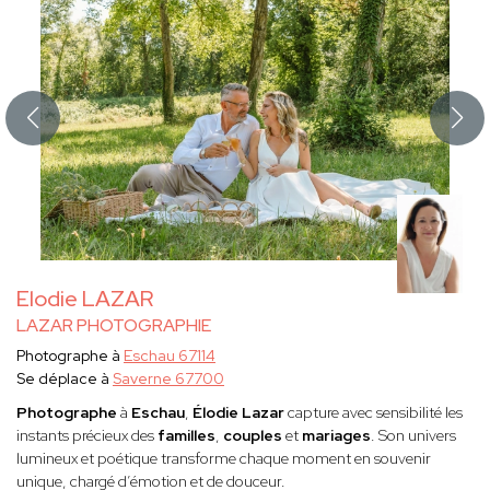
Elodie LAZAR
LAZAR PHOTOGRAPHIE
Photographe à
Eschau 67114
Se déplace à
Saverne 67700
Photographe
à
Eschau
,
Élodie Lazar
capture avec sensibilité les
instants précieux des
familles
,
couples
et
mariages
. Son univers
lumineux et poétique transforme chaque moment en souvenir
unique, chargé d’émotion et de douceur.