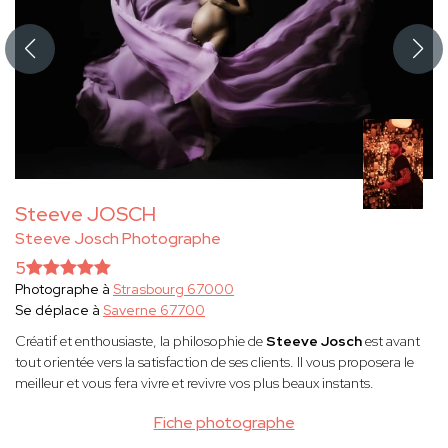
Steeve JOSCH
Steeve Josch Photographe
5
Photographe à
Strasbourg 67000
Se déplace à
Saverne 67700
Créatif et enthousiaste, la philosophie
de
Steeve Josch
est avant
tout orientée vers la satisfaction de ses clients. Il vous proposera le
meilleur et vous fera vivre et revivre vos plus beaux instants.
Fiche photographe