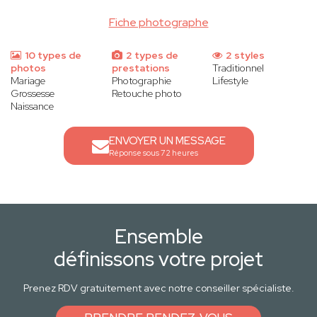
Fiche photographe
10 types de
2 types de
2 styles
photos
prestations
Traditionnel
Mariage
Photographie
Lifestyle
Grossesse
Retouche photo
Naissance
ENVOYER UN MESSAGE
Réponse sous 72 heures
Ensemble
définissons votre projet
Prenez RDV gratuitement avec notre conseiller spécialiste.