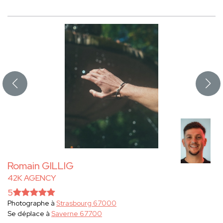
Romain GILLIG
42K AGENCY
5
Photographe à
Strasbourg 67000
Se déplace à
Saverne 67700