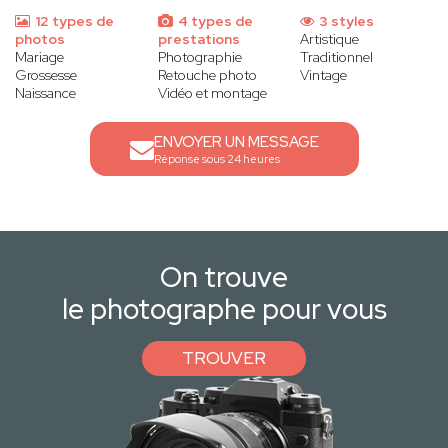
12 types de
4 types de
3 styles
photos
prestations
Artistique
Mariage
Photographie
Traditionnel
Grossesse
Retouche photo
Vintage
Naissance
Vidéo et montage
ENVOYER UN MESSAGE
Réponse sous 24 heures
On trouve
le photographe pour vous
TROUVER