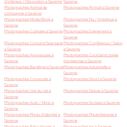
d'intérieur / Décoration à Saverne
Saverne
Photographes Animal de
Photographes Portrait à Saverne
compagnie à Saverne
Photographes Mode/Book à
Photographes Nu / Artistique à
Saverne
Saverne
Photographes Culinaire à Saverne
Photographes Evènement à
Saverne
Photographes Concert/Spectacle
Photographes Conférence / Salon
à Saverne
à Saverne
Photographes Anniversaire à
Photographes Cocktail et soirée
Saverne
d'entreprise à Saverne
Photographes Baptême à Saverne
Photographes Industrielle à
Saverne
Photographes Corporate à
Photographes Sport à Saverne
Saverne
Photographes Vue du ciel à
Photographes Nature à Saverne
Saverne
Photographes Auto / Moto à
Photographes Scolaire à Saverne
Saverne
Photographes Photo d'identité à
Photographes Photothérapie à
Saverne
Saverne
Photographes Baby shower à
Photographes Iris à Saverne