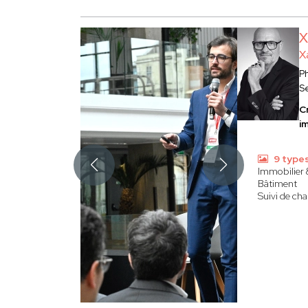
X
X
P
S
C
i
9 type
Immobilier 
Bâtiment
Suivi de cha