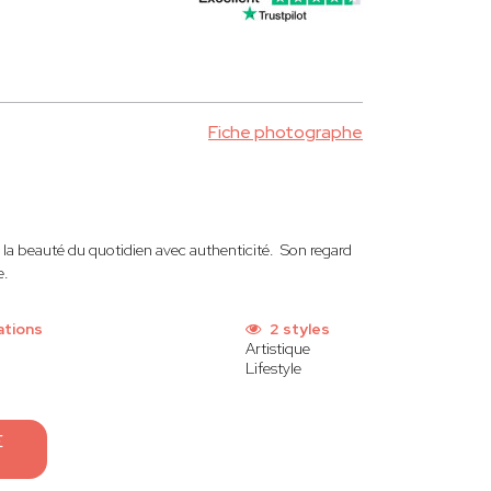
Fiche photographe
la beauté du quotidien avec authenticité. Son regard
e.
ations
2 styles
Artistique
Lifestyle
E