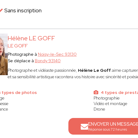
Sans inscription
Hélène LE GOFF
LE GOFF
Photographe à
Noisy-le-Sec 93130
Se déplace à
Bondy 93140
Photographe et vidéaste passionnée,
Hélène Le Goff
aime capturer 
et sa sensibilité artistique racontera vos histoire avec sincérité et poési
 types de photos
4 types de prest
ge
Photographie
esse
Vidéo et montage
ance
Drone
ENVOYER UN MESSAG
Réponse sous 72 heures