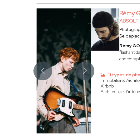
Rémy 
ABSOLT
Photogra
Se déplac
Rémy GO
flashant da
chorégraphi
11 types de ph
Immobilier & Archite
Airbnb
Architecture d'intéri