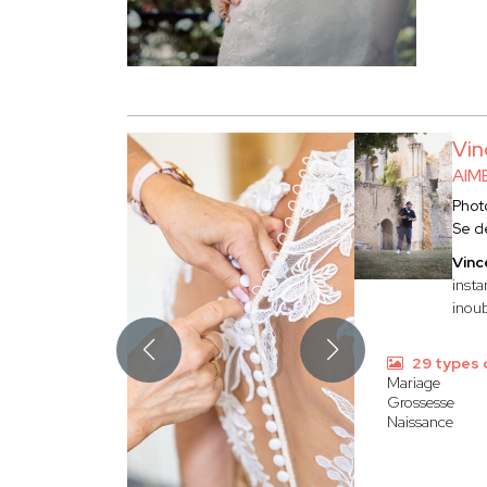
Vin
AIM
Phot
Se d
Vinc
insta
inoub
29 types 
Mariage
Grossesse
Naissance