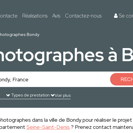
ontacte
Réalisations
Avis
Contactez-nous
Se co
hotographes Bondy
photographes à 
REC
Voir plus
hotographes dans la ville de Bondy pour réaliser le projet
département
Seine-Saint-Denis
? Prenez contact maintena