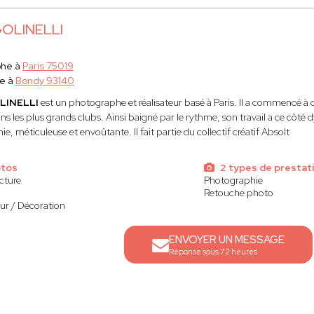
GOLINELLI
phe à
Paris 75019
e à
Bondy 93140
LINELLI
est un photographe et réalisateur basé à Paris. Il a commencé à c
ns les plus grands clubs. Ainsi baigné par le rythme, son travail a ce côté
e, méticuleuse et envoûtante. Il fait partie du collectif créatif Absolt
otos
2 types de prestat
cture
Photographie
Retouche photo
eur / Décoration
ENVOYER UN MESSAGE
Réponse sous 72 heures