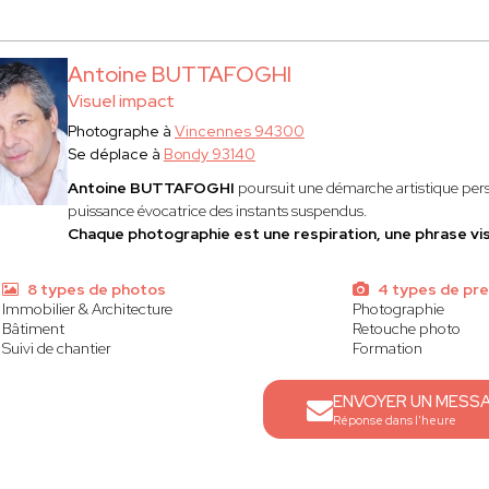
Antoine BUTTAFOGHI
Visuel impact
Photographe à
Vincennes 94300
Se déplace à
Bondy 93140
Antoine BUTTAFOGHI
poursuit une démarche artistique perso
puissance évocatrice des instants suspendus.
Chaque photographie est une respiration, une phrase visue
8 types de photos
4 types de pre
Immobilier & Architecture
Photographie
Bâtiment
Retouche photo
Suivi de chantier
Formation
ENVOYER UN MESS
Réponse dans l'heure