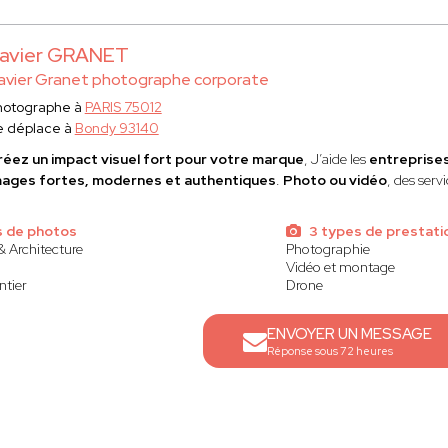
avier GRANET
avier Granet photographe corporate
hotographe à
PARIS 75012
e déplace à
Bondy 93140
réez un impact visuel fort pour votre marque
, J’aide les
entreprises
mages fortes, modernes et authentiques
.
Photo ou vidéo
, des ser
s de photos
3 types de prestati
& Architecture
Photographie
Vidéo et montage
ntier
Drone
ENVOYER UN MESSAGE
Réponse sous 72 heures