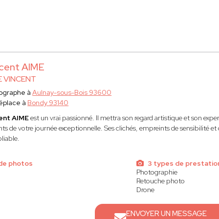
cent AIME
E VINCENT
ographe à
Aulnay-sous-Bois 93600
éplace à
Bondy 93140
ent AIME
est un vrai passionné. Il mettra son regard artistique et son expe
nts de votre journée exceptionnelle. Ses clichés, empreints de sensibilité 
liable.
de photos
3 types de prestatio
Photographie
Retouche photo
Drone
ENVOYER UN MESSAGE