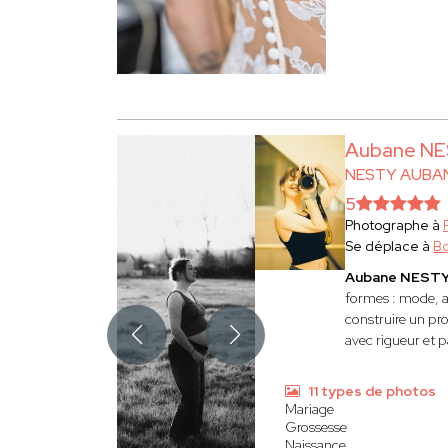
Aubane N
NESTY AUBA
5
Photographe à
Se déplace à
B
Aubane NEST
formes : mode, ar
construire un pro
avec rigueur et p
11 types de photos
Mariage
Grossesse
Naissance