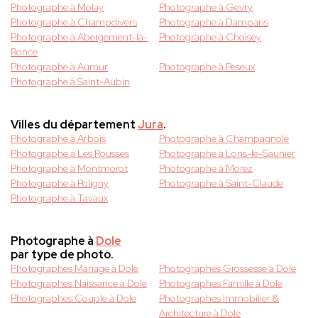
Photographe à Molay
Photographe à Gevry
Photographe à Champdivers
Photographe à Damparis
Photographe à Abergement-la-
Photographe à Choisey
Ronce
Photographe à Aumur
Photographe à Peseux
Photographe à Saint-Aubin
Villes du département
Jura
.
Photographe à Arbois
Photographe à Champagnole
Photographe à Les Rousses
Photographe à Lons-le-Saunier
Photographe à Montmorot
Photographe à Morez
Photographe à Poligny
Photographe à Saint-Claude
Photographe à Tavaux
Photographe à
Dole
par type de photo.
Photographes Mariage à Dole
Photographes Grossesse à Dole
Photographes Naissance à Dole
Photographes Famille à Dole
Photographes Couple à Dole
Photographes Immobilier &
Architecture à Dole