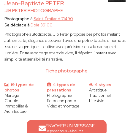
Jean-Baptiste PETER
JIB PETER PHOTOGRAPHE
Photographe à
Saint-Émiland 71490
Se déplace à
Dole 39100
Photographe autodidacte, Jib Peter propose des photos mêlant
authenticité, élégance et souvent avec une petite touche d'humour.
Issu de l’argentique, il cultive avec précision sens du cadrage et
lumière. Entre reportage et art de vivre, il dépeint l’instant avec
simplicité et sensibilité narrative.
Fiche photographe
19 types de
4 types de
4 styles
photos
prestations
Artistique
Mariage
Photographie
Traditionnel
Couple
Retouche photo
Lifestyle
Immobilier &
Vidéo et montage
Architecture
ENVOYER UN MESSAGE
Réponse sous 24 heures