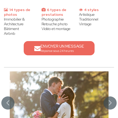
14 types de
6 types de
4 styles
photos
prestations
Artistique
Immobilier &
Photographie
Traditionnel
Architecture
Retouche photo
Vintage
Bâtiment
Vidéo et montage
Airbnb
ENVOYER UN MESSAGE
Réponse sous 24 heures