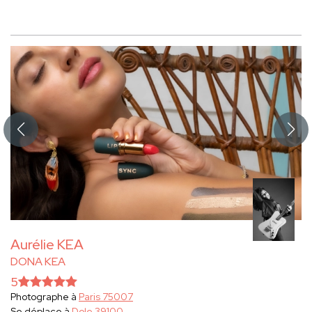
Aurélie KEA
DONA KEA
5
Photographe à
Paris 75007
Se déplace à
Dole 39100