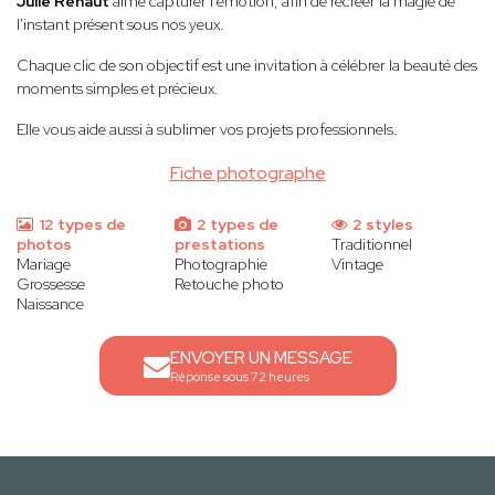
Julie Renaut
aime capturer l'émotion, afin de recréer la magie de
l'instant présent sous nos yeux.
Chaque clic de son objectif est une invitation à célébrer la beauté des
moments simples et précieux.
Elle vous aide aussi à sublimer vos projets professionnels.
Fiche photographe
12 types de
2 types de
2 styles
photos
prestations
Traditionnel
Mariage
Photographie
Vintage
Grossesse
Retouche photo
Naissance
ENVOYER UN MESSAGE
Réponse sous 72 heures