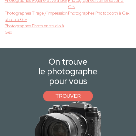
Photographes IA générative à Gex
Photographes Numérisation à
Gex
Photographes Tirage / impression
Photographes Photobooth à Gex
photo à Gex
Photographes Photo en studio à
Gex
On trouve
le photographe
pour vous
TROUVER