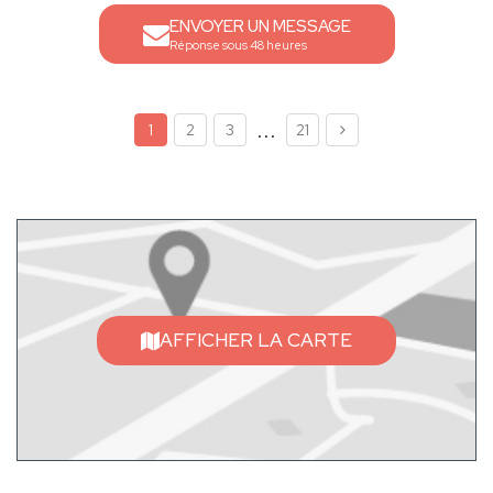
ENVOYER UN MESSAGE
Réponse sous 48 heures
...
1
2
3
21
AFFICHER LA CARTE