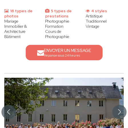
18 types de
5 types de
4 styles
photos
prestations
Artistique
Mariage
Photographie
Traditionnel
Immobilier &
Formation
Vintage
Architecture
Cours de
Bâtiment
Photographie
ENVOYER UN MESSAGE
Réponse sous 24 heures