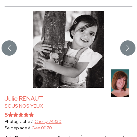
Julie RENAUT
SOUS NOS YEUX
5
Photographe à
Choisy 74330
Se déplace à
Gex 01170