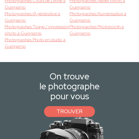
Photographes Cours de Drone à
Photographes Atelier photo à
Guingamp
Guingamp
Photographes IA générative à
Photographes Numérisation à
Guingamp
Guingamp
Photographes Tirage / impression
Photographes Photobooth à
photo à Guingamp
Guingamp
Photographes Photo en studio à
Guingamp
On trouve
le photographe
pour vous
TROUVER