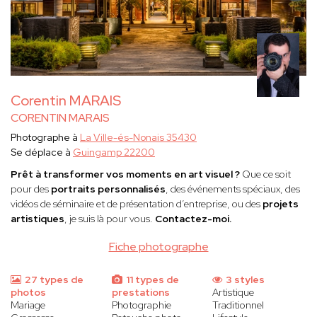
Corentin MARAIS
CORENTIN MARAIS
Photographe à
La Ville-és-Nonais 35430
Se déplace à
Guingamp 22200
Prêt à transformer vos moments en art visuel ?
Que ce soit
pour des
portraits personnalisés
, des événements spéciaux, des
vidéos de séminaire et de présentation d’entreprise, ou des
projets
artistiques
, je suis là pour vous.
Contactez-moi.
Fiche photographe
27 types de
11 types de
3 styles
photos
prestations
Artistique
Mariage
Photographie
Traditionnel