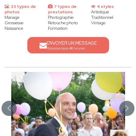
33 types de
7 types de
4 styles
photos
prestations
Artistique
Mariage
Photographie
Traditionnel
Grossesse
Retouche photo
Vintage
Naissance
Formation
ENVOYER UN MESSAGE
Réponse sous 48 heures