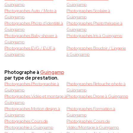
Guingamp
Guingamp
Photographes Auto / Moto à
Photographes Scolaire à
Guingamp
Guingamp
Photographes Photo d'identité à
Photographes Photothérapie à
Guingamp
Guingamp
Photographes Baby shower à
Photographes Iris à Guingamp
Guingamp
Photographes EVG / EVJF à
Photographes Boudoir / Lingerie
Guingamp
à Guingamp
Photographe à
Guingamp
par type de prestation.
Photographes Photographie à
Photographes Retouche photo à
Guingamp
Guingamp
Photographes Vidéo et montage à
Photographes Drone à Guingamp
Guingamp
Photographes Motion design à
Photographes Formation à
Guingamp
Guingamp
Photographes Cours de
Photographes Cours de
Photographie à Guingamp
Vidéo/Montage à Guingamp