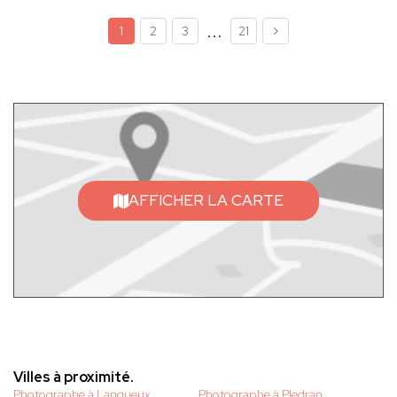
...
1
2
3
21
AFFICHER LA CARTE
Villes à proximité.
Photographe à Langueux
Photographe à Pledran