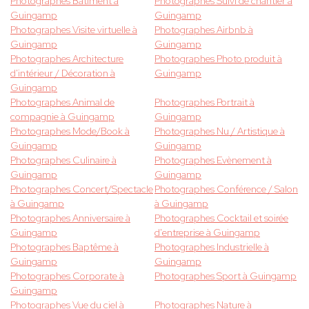
Photographes Bâtiment à
Photographes Suivi de chantier à
Guingamp
Guingamp
Photographes Visite virtuelle à
Photographes Airbnb à
Guingamp
Guingamp
Photographes Architecture
Photographes Photo produit à
d'intérieur / Décoration à
Guingamp
Guingamp
Photographes Animal de
Photographes Portrait à
compagnie à Guingamp
Guingamp
Photographes Mode/Book à
Photographes Nu / Artistique à
Guingamp
Guingamp
Photographes Culinaire à
Photographes Evènement à
Guingamp
Guingamp
Photographes Concert/Spectacle
Photographes Conférence / Salon
à Guingamp
à Guingamp
Photographes Anniversaire à
Photographes Cocktail et soirée
Guingamp
d'entreprise à Guingamp
Photographes Baptême à
Photographes Industrielle à
Guingamp
Guingamp
Photographes Corporate à
Photographes Sport à Guingamp
Guingamp
Photographes Vue du ciel à
Photographes Nature à