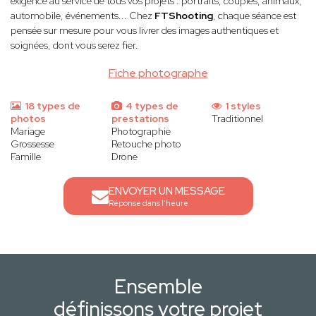
exigence au service de tous vos projets : portraits, couples, animaux,
automobile, événements... Chez
FTShooting
, chaque séance est
pensée sur mesure pour vous livrer des images authentiques et
soignées, dont vous serez fier.
Fiche photographe
18 types de
4 types de
1 styles
photos
prestations
Traditionnel
Mariage
Photographie
Grossesse
Retouche photo
Famille
Drone
ENVOYER UN MESSAGE
Réponse dans l'heure
Ensemble
définissons votre projet