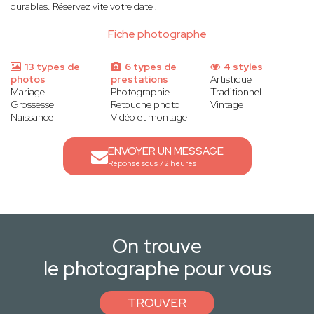
durables. Réservez vite votre date !
Fiche photographe
13 types de
6 types de
4 styles
photos
prestations
Artistique
Mariage
Photographie
Traditionnel
Grossesse
Retouche photo
Vintage
Naissance
Vidéo et montage
ENVOYER UN MESSAGE
Réponse sous 72 heures
On trouve
le photographe pour vous
TROUVER