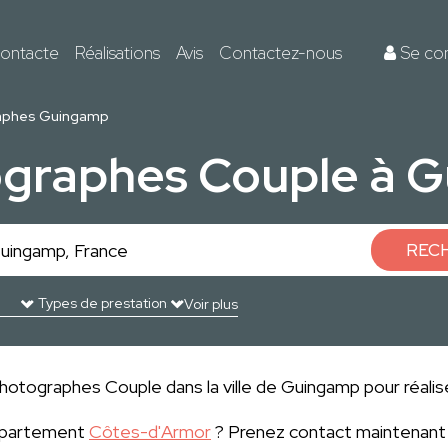
ontacte
Réalisations
Avis
Contactez-nous
Se co
aphes Guingamp
ographes Couple à 
REC
Voir plus
hotographes Couple dans la ville de Guingamp pour réalise
département
Côtes-d'Armor
? Prenez contact maintenant 