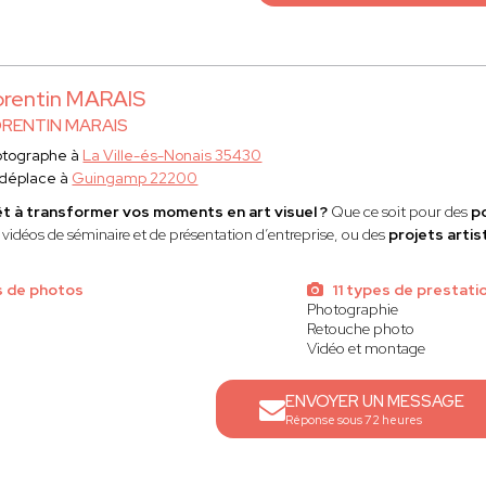
rentin MARAIS
RENTIN MARAIS
otographe à
La Ville-és-Nonais 35430
 déplace à
Guingamp 22200
t à transformer vos moments en art visuel ?
Que ce soit pour des
p
 vidéos de séminaire et de présentation d’entreprise, ou des
projets artis
s de photos
11 types de prestati
Photographie
Retouche photo
Vidéo et montage
ENVOYER UN MESSAGE
Réponse sous 72 heures