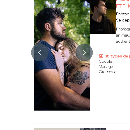
FT P
Photog
Se dép
Photog
animaux
authenti
18 types de
Couple
Mariage
Grossesse