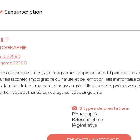
Sans inscription
ULT
TOGRAPHIE
rdic 22590
ngamp 22200
émoire joue des tours, la photographie frappe toujours. Et parce qu'il est d
our les raconter. Photographe du naturel et de l’émotion, elle immortalise 
s, familles, futures mamans et nouveau-nés. Elle aime votre poésie, vos gest
entiel : votre authenticité, vos regards, votre singularité.
3 types de prestations
Photographie
Retouche photo
IA générative