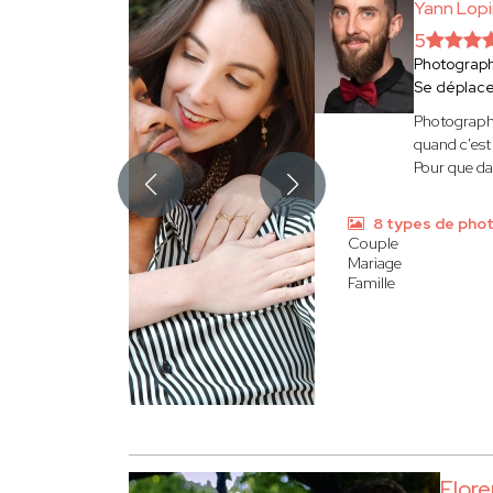
Yann Lop
5
Photograp
Se déplac
Photograph
quand c'est 
Pour que da
8 types de pho
Couple
Mariage
Famille
Flor