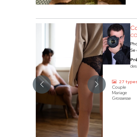
Co
CO
Ph
Se
Prê
des
27 type
Couple
Mariage
Grossesse