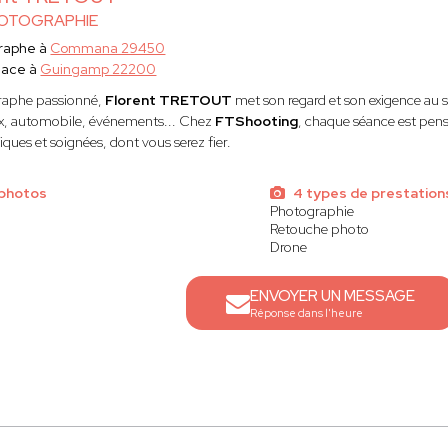
HOTOGRAPHIE
raphe à
Commana 29450
lace à
Guingamp 22200
raphe passionné,
Florent TRETOUT
met son regard et son exigence au se
, automobile, événements... Chez
FTShooting
, chaque séance est pens
ques et soignées, dont vous serez fier.
 photos
4 types de prestation
Photographie
Retouche photo
Drone
ENVOYER UN MESSAGE
Réponse dans l'heure