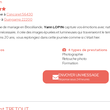
in
he à
Concoret 56430
e à
Guingamp 22200
e de mariage en Brocéliande,
Yann LOPIN
capture vos émotions avec natu
nécessaire, il crée des images épurées et lumineuses qui traverseront le te
ns 20 ans, vous replongiez dans cette journée comme si c'était hier.
tos
4 types de prestations
Photographie
Retouche photo
Formation
ENVOYER UN MESSAGE
Réponse sous 24 heures
ent TRETOUT