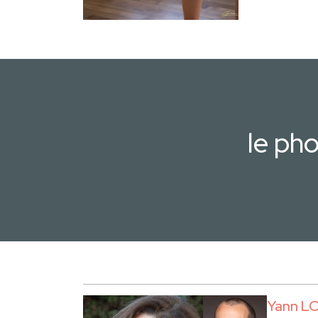
le ph
Yann L