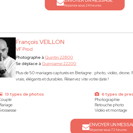
ENVOYER UN MESSAGE
Réponse sous 24 heures
François VEILLON
VF Prod
Photographe à
Quintin 22800
Se déplace à
Guingamp 22200
Plus de 50 mariages capturés en Bretagne : photo, vidéo, drone. F
vrais, élégants et durables. Réservez vite votre date !
13 types de photos
6 types de pre
Couple
Photographie
Mariage
Retouche photo
Grossesse
Vidéo et montage
ENVOYER UN MESSA
Réponse sous 72 heures