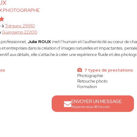
OUX
UX PHOTOGRAPHE
e à
Trégunc 29910
à
Guingamp 22200
professionnel,
Julie ROUX
met l’humain et l’authenticité au cœur de cha
 et entreprises dans la création d’images naturelles et impactantes, pensées
tentif aux détails, elle s’attache à créer une expérience fluide et des photog
tos
7 types de prestations
Photographie
Retouche photo
Formation
ENVOYER UN MESSAGE
Réponse sous 48 heures