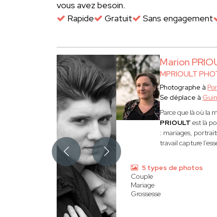
vous avez besoin.
Rapide
Gratuit
Sans engagement
Marion PRIO
MPRIOULT PHO
Photographe à
Po
Se déplace à
Gui
Parce que là où la m
PRIOULT
est là p
: mariages, portrait
travail capture l’ess
5 types de photos
Couple
Mariage
Grossesse