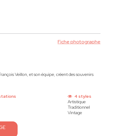
Fiche photographe
rançois Veillon, et son équipe, créent des souvenirs
stations
4 styles
Artistique
Traditionnel
Vintage
GE