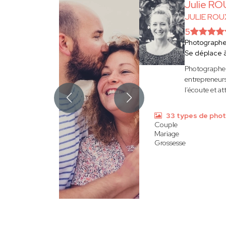
Julie R
JULIE RO
5
Photograph
Se déplace 
Photographe 
entrepreneurs
l’écoute et at
33 types de pho
Couple
Mariage
Grossesse