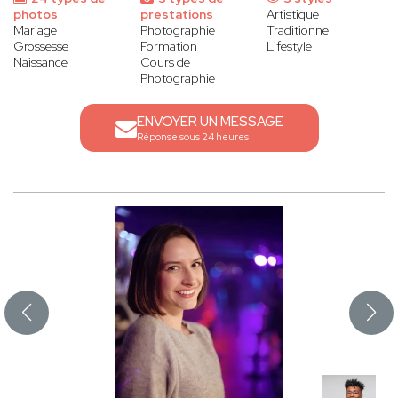
photos
prestations
Artistique
Mariage
Photographie
Traditionnel
Grossesse
Formation
Lifestyle
Naissance
Cours de
Photographie
ENVOYER UN MESSAGE
Réponse sous 24 heures