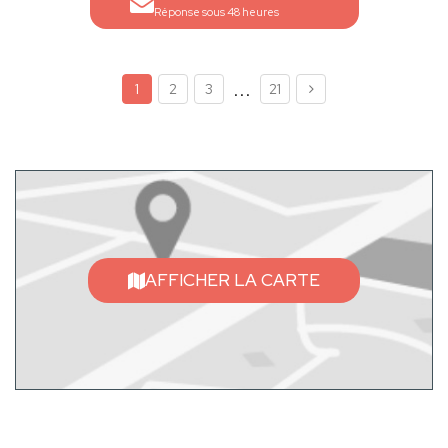
Réponse sous 48 heures
...
1
2
3
21
AFFICHER LA CARTE