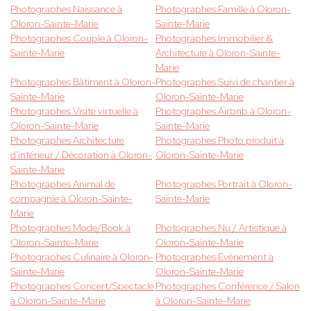
Photographes Naissance à
Photographes Famille à Oloron-
Oloron-Sainte-Marie
Sainte-Marie
Photographes Couple à Oloron-
Photographes Immobilier &
Sainte-Marie
Architecture à Oloron-Sainte-
Marie
Photographes Bâtiment à Oloron-
Photographes Suivi de chantier à
Sainte-Marie
Oloron-Sainte-Marie
Photographes Visite virtuelle à
Photographes Airbnb à Oloron-
Oloron-Sainte-Marie
Sainte-Marie
Photographes Architecture
Photographes Photo produit à
d'intérieur / Décoration à Oloron-
Oloron-Sainte-Marie
Sainte-Marie
Photographes Animal de
Photographes Portrait à Oloron-
compagnie à Oloron-Sainte-
Sainte-Marie
Marie
Photographes Mode/Book à
Photographes Nu / Artistique à
Oloron-Sainte-Marie
Oloron-Sainte-Marie
Photographes Culinaire à Oloron-
Photographes Evènement à
Sainte-Marie
Oloron-Sainte-Marie
Photographes Concert/Spectacle
Photographes Conférence / Salon
à Oloron-Sainte-Marie
à Oloron-Sainte-Marie