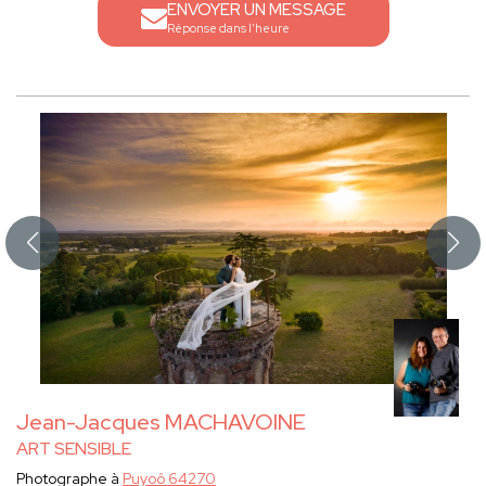
ENVOYER UN MESSAGE
Réponse dans l'heure
Jean-Jacques MACHAVOINE
ART SENSIBLE
Photographe à
Puyoô 64270