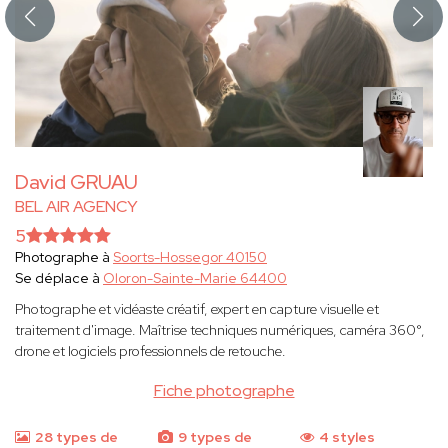
David GRUAU
BEL AIR AGENCY
5
Photographe à
Soorts-Hossegor 40150
Se déplace à
Oloron-Sainte-Marie 64400
Photographe et vidéaste créatif, expert en capture visuelle et
traitement d'image. Maîtrise techniques numériques, caméra 360°,
drone et logiciels professionnels de retouche.
Fiche photographe
28 types de
9 types de
4 styles