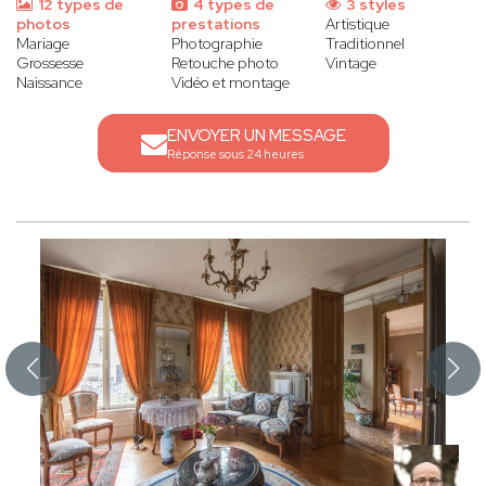
12 types de
4 types de
3 styles
photos
prestations
Artistique
Mariage
Photographie
Traditionnel
Grossesse
Retouche photo
Vintage
Naissance
Vidéo et montage
ENVOYER UN MESSAGE
Réponse sous 24 heures