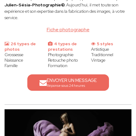
Julien-Sésia-Photographie©.
Aujourd'hui, il met toute son
expérience et son expertise dans la fabrication des images, à votre
service.
Fiche photographe
26 types de
4 types de
5 styles
photos
prestations
Artistique
Grossesse
Photographie
Traditionnel
Naissance
Retouche photo
Vintage
Famille
Formation
ENVOYER UN MESSAGE
Réponse sous 24 heures