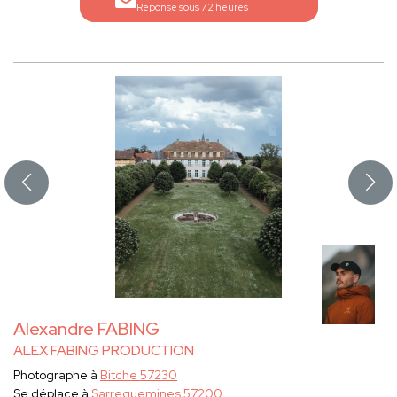
Réponse sous 72 heures
Alexandre FABING
ALEX FABING PRODUCTION
Photographe à
Bitche 57230
Se déplace à
Sarreguemines 57200