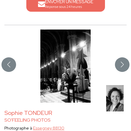
ENVOYER UN MESSAGE
Réponse sous 24 heures
Sophie TONDEUR
SO'FEELING PHOTOS
Photographe à
Essegney 88130