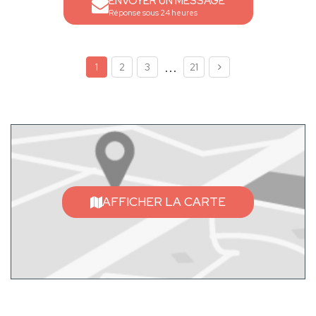
ENVOYER UN MESSAGE
Réponse sous 24 heures
...
1
2
3
21
AFFICHER LA CARTE