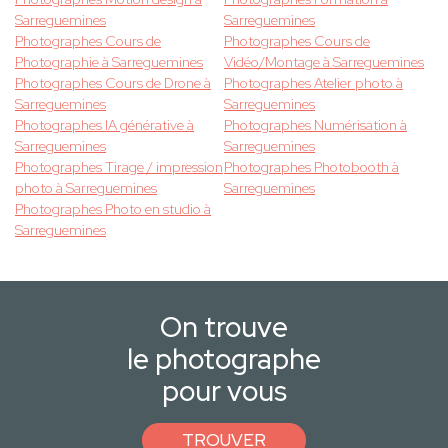
Sarreguemines
Sarreguemines
Photographes Cours de
Photographes Cours de
Photographie à Sarreguemines
Vidéo/Montage à Sarreguemines
Photographes Cours de Drone à
Photographes Atelier photo à
Sarreguemines
Sarreguemines
Photographes IA générative à
Photographes Numérisation à
Sarreguemines
Sarreguemines
Photographes Tirage / impression
Photographes Photobooth à
photo à Sarreguemines
Sarreguemines
Photographes Photo en studio à
Sarreguemines
On trouve
le photographe
pour vous
TROUVER