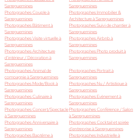
Sarreguemines
Sarreguemines
Photographes Couple à
Photographes Immobilier &
Sarreguemines
Architecture à Sarreguemines
Photographes Bâtiment à
Photographes Suivi de chantier à
Sarreguemines
Sarreguemines
Photographes Visite virtuelle à
Photographes Airbnb à
Sarreguemines
Sarreguemines
Photographes Architecture
Photographes Photo produit à
d'intérieur / Décoration à
Sarreguemines
Sarreguemines
Photographes Animal de
Photographes Portrait à
compagnie à Sarreguemines
Sarreguemines
Photographes Mode/Book à
Photographes Nu / Artistique à
Sarreguemines
Sarreguemines
Photographes Culinaire à
Photographes Evènement à
Sarreguemines
Sarreguemines
Photographes Concert/Spectacle
Photographes Conférence / Salon
à Sarreguemines
à Sarreguemines
Photographes Anniversaire à
Photographes Cocktail et soirée
Sarreguemines
d'entreprise à Sarreguemines
Photographes Baptême à
Photographes Industrielle à