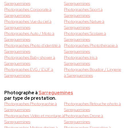
Sarreguemines
Sarreguemines
Photographes Corporate à
Photographes Sport à
Sarreguemines
Sarreguemines
Photographes Vue du ciel à
Photographes Nature à
Sarreguemines
Sarreguemines
Photographes Auto / Moto à
Photographes Scolaire à
Sarreguemines
Sarreguemines
Photographes Photo d'identité à
Photographes Photothérapie à
Sarreguemines
Sarreguemines
Photographes Baby shower à
Photographes Iris à
Sarreguemines
Sarreguemines
Photographes EVG / EVJF à
Photographes Boudoir / Lingerie
Sarreguemines
à Sarreguemines
Photographe à
Sarreguemines
par type de prestation.
Photographes Photographie à
Photographes Retouche photo à
Sarreguemines
Sarreguemines
Photographes Vidéo et montage à
Photographes Drone à
Sarreguemines
Sarreguemines
Photographes Motion design à
Photographes Formation à