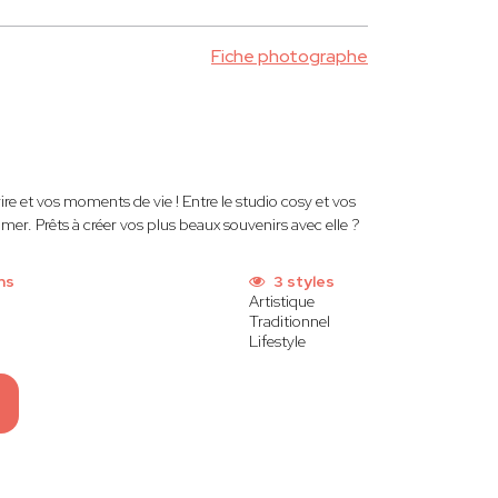
Fiche photographe
rire et vos moments de vie ! Entre le studio cosy et vos
er. Prêts à créer vos plus beaux souvenirs avec elle ?
ns
3 styles
Artistique
Traditionnel
Lifestyle