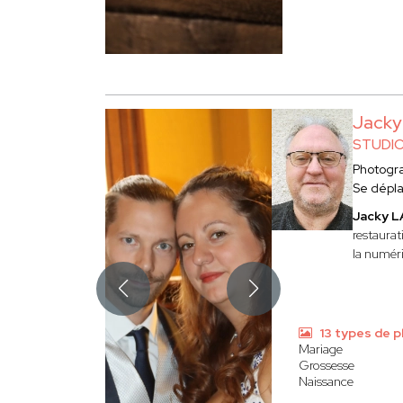
Jack
STUDI
Photogr
Se dépl
Jacky 
restaurat
la numéri
13 types de 
Mariage
Grossesse
Naissance