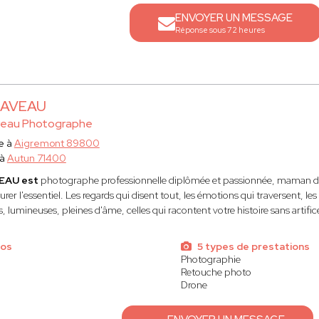
ENVOYER UN MESSAGE
Réponse sous 72 heures
LAVEAU
veau Photographe
e à
Aigremont 89800
 à
Autun 71400
VEAU est
photographe professionnelle diplômée et passionnée, maman d'u
urer l'essentiel. Les regards qui disent tout, les émotions qui traversent, le
, lumineuses, pleines d'âme, celles qui racontent votre histoire sans artific
tos
5 types de prestations
Photographie
Retouche photo
Drone