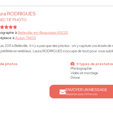
ura RODRIGUES
JECTIF PHOTO
tographe à
Belleville-en-Beaujolais 69220
déplace à
Autun 71400
is 2011 à Belleville, il n'y a pas que des photos : on y capture vos éclats de 
x préférés en extérieur, Laura RODRIGUES s'occupe de tout pour vous sublim
 de photos
5 types de prestatio
Photographie
Vidéo et montage
Drone
ENVOYER UN MESSAGE
Réponse sous 24 heures