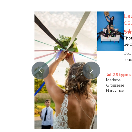
La
OB
5
Pho
Se 
Depu
lieu
25 types
Mariage
Grossesse
Naissance