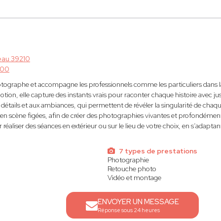
seau 39210
400
tographe et accompagne les professionnels comme les particuliers dans la
motion, elle capture des instants vrais pour raconter chaque histoire avec ju
x détails et aux ambiances, qui permettent de révéler la singularité de chaq
s en scène figées, afin de créer des photographies vivantes et profondémen
 réaliser des séances en extérieur ou sur le lieu de votre choix, en s’adapt
7 types de prestations
Photographie
Retouche photo
Vidéo et montage
ENVOYER UN MESSAGE
Réponse sous 24 heures