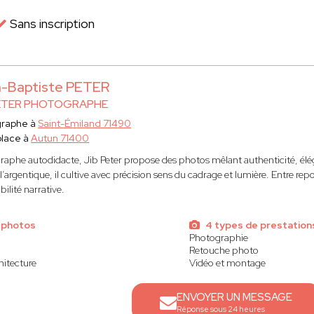
Sans inscription
-Baptiste PETER
PETER PHOTOGRAPHE
graphe à
Saint-Émiland 71490
place à
Autun 71400
raphe autodidacte, Jib Peter propose des photos mêlant authenticité, él
 l’argentique, il cultive avec précision sens du cadrage et lumière. Entre repor
bilité narrative.
 photos
4 types de prestation
Photographie
Retouche photo
hitecture
Vidéo et montage
ENVOYER UN MESSAGE
Réponse sous 24 heures