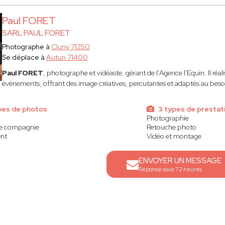
Paul FORET
SARL PAUL FORET
Photographe à
Cluny 71250
Se déplace à
Autun 71400
Paul FORET
, photographe et vidéaste, gérant de l'Agence l'Equin. Il réal
événements, offrant des image créatives, percutantes et adaptés au bes
pes de photos
3 types de prestat
Photographie
de compagnie
Retouche photo
nt
Vidéo et montage
ENVOYER UN MESSAGE
Réponse sous 72 heures