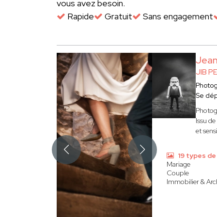
vous avez besoin.
Rapide
Gratuit
Sans engagement
Jean
JIB 
Photo
Se dé
Photog
Issu de
et sensi
19 types de
Mariage
Couple
Immobilier & Arc