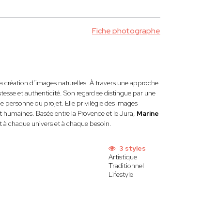
Fiche photographe
 création d’images naturelles. À travers une approche
stesse et authenticité. Son regard se distingue par une
ue personne ou projet. Elle privilégie des images
t humaines. Basée entre la Provence et le Jura,
Marine
ant à chaque univers et à chaque besoin.
3 styles
Artistique
Traditionnel
Lifestyle