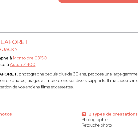
y LAFORET
O JACKY
aphe à
Montoldre 03150
ace à
Autun 71400
LAFORET,
photographe depuis plus de 30 ans, propose une large gamme de 
ion de photos, tirages et impressions sur divers supports. Il met aussi son 
sation de vos anciens films et cassettes.
photos
2 types de prestations
Photographie
Retouche photo