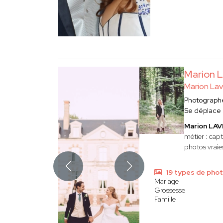
Marion 
Marion La
Photograph
Se déplace
Marion LA
métier : capt
photos vraies
19 types de pho
Mariage
Grossesse
Famille