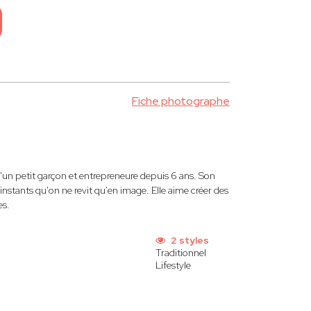
Fiche photographe
n petit garçon et entrepreneure depuis 6 ans. Son
s instants qu'on ne revit qu'en image. Elle aime créer des
es.
2 styles
Traditionnel
Lifestyle