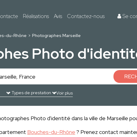
ontacte
Réalisations
Avis
Contactez-nous
Se co
es-du-Rhône
Photographes Marseille
hes Photo d'identité
REC
Voir plus
tographes Photo d'identité dans la ville de Marseille pour
département
Bouches-du-Rhône
? Prenez contact mainten