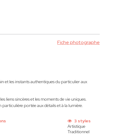
Fiche photographe
 et les instants authentiques du particulier aux
, les liens sincères et les moments de vie uniques.
articulière portée aux détails et à la lumière.
ons
3 styles
Artistique
Traditionnel