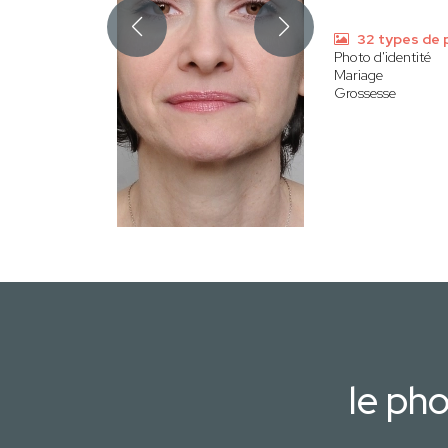
32 types de 
Photo d'identité
Mariage
Grossesse
le ph