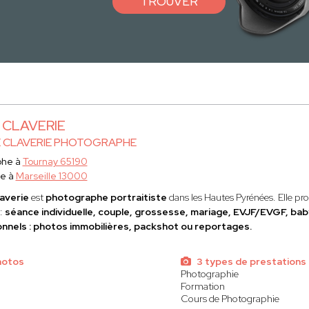
TROUVER
e CLAVERIE
E CLAVERIE PHOTOGRAPHE
phe à
Tournay 65190
ce à
Marseille 13000
laverie
est
photographe portraitiste
dans les Hautes Pyrénées. Elle p
 :
séance individuelle, couple, grossesse, mariage, EVJF/EVGF, ba
nnels : photos immobilières, packshot ou reportages.
hotos
3 types de prestations
Photographie
Formation
Cours de Photographie