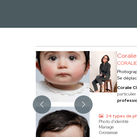
Corali
CORALI
Photogra
Se dépla
Coralie C
particulier
professio
24 types de p
Photo d'identité
Mariage
Grossesse