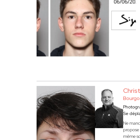
Chri
Bourgo
Photogr
Se dépl
Ne manqu
propose 
même sou