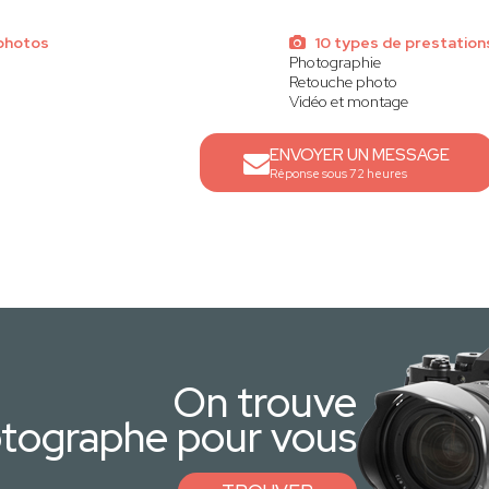
photos
10 types de prestation
Photographie
Retouche photo
Vidéo et montage
ENVOYER UN MESSAGE
Réponse sous 72 heures
On trouve
otographe pour vous