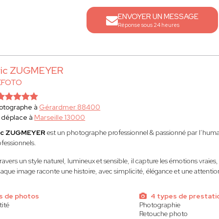
ENVOYER UN MESSAGE
Réponse sous 24 heures
ric ZUGMEYER
EFOTO
otographe à
Gérardmer 88400
 déplace à
Marseille 13000
ic ZUGMEYER
est un photographe professionnel & passionné par l’humain
ofessionnels.
ravers un style naturel, lumineux et sensible, il capture les émotions vraies
que image raconte une histoire, avec simplicité, élégance et une attention p
s de photos
4 types de prestati
tité
Photographie
Retouche photo