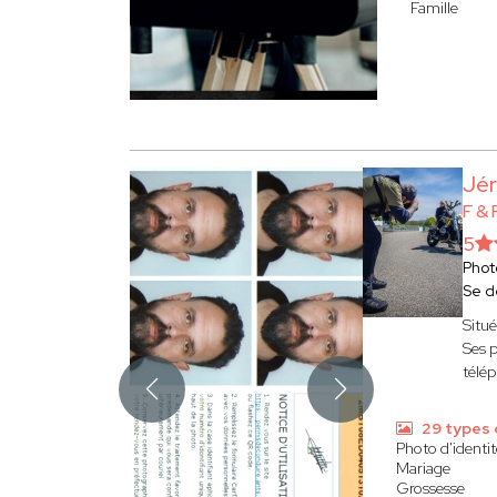
Famille
Jé
F &
5
Phot
Se d
Situé
Ses p
télé
29 types 
Photo d'identit
Mariage
Grossesse