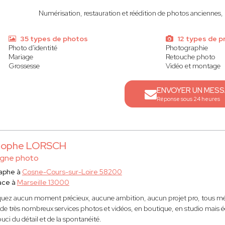
Numérisation, restauration et réédition de photos anciennes, p
35 types de photos
12 types de p
Photo d'identité
Photographie
Mariage
Retouche photo
Grossesse
Vidéo et montage
ENVOYER UN MES
Réponse sous 24 heures
stophe LORSCH
gne photo
aphe à
Cosne-Cours-sur-Loire 58200
ace à
Marseille 13000
ez aucun moment précieux, aucune ambition, aucun projet pro, tous mér
de très nombreux services photos et vidéos, en boutique, en studio mais ég
ci du détail et de la spontanéité.