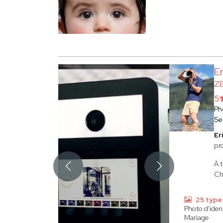
E
Z
5
Ph
Se
Er
pr
À t
Cha
25 type
Photo d'iden
Mariage