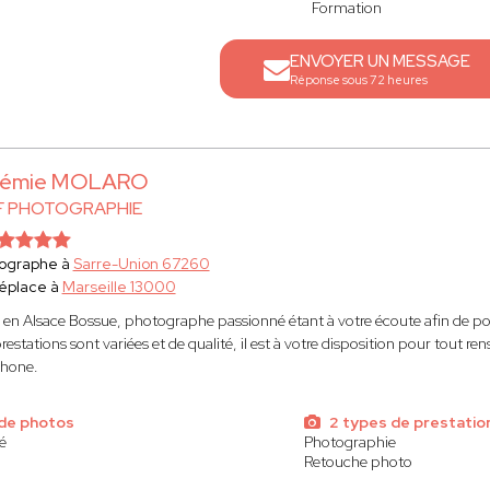
Formation
ENVOYER UN MESSAGE
Réponse sous 72 heures
rémie MOLARO
 F PHOTOGRAPHIE
ographe à
Sarre-Union 67260
éplace à
Marseille 13000
 en Alsace Bossue, photographe passionné étant à votre écoute afin de po
restations sont variées et de qualité, il est à votre disposition pour tout 
phone.
de photos
2 types de prestatio
é
Photographie
Retouche photo