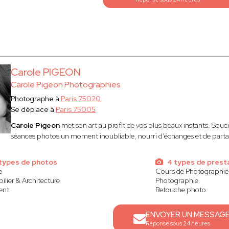
Carole PIGEON
Carole Pigeon Photographies
Photographe à
Paris 75020
Se déplace à
Paris 75005
Carole Pigeon
met son art au profit de vos plus beaux instants. Souci
séances photos un moment inoubliable, nourri d’échanges et de parta
 types de photos
4 types de prest
e
Cours de Photographie
lier & Architecture
Photographie
ent
Retouche photo
ENVOYER UN MESSAG
Réponse sous 24 heures