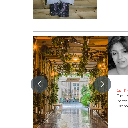
11
Famill
Immobi
Bâtim