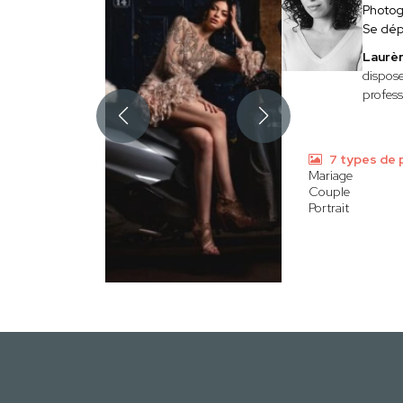
Photo
Se dép
Laurè
dispose
profess
7 types de 
Mariage
Couple
Portrait