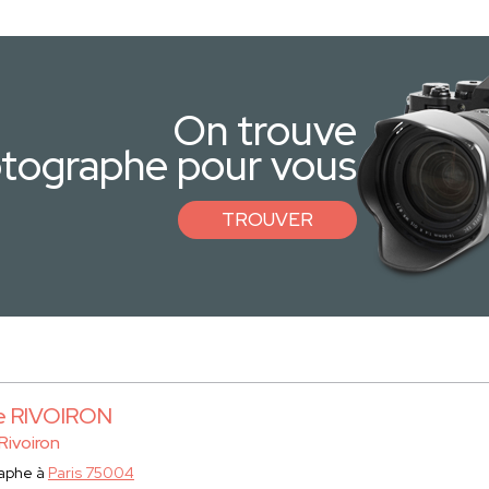
On trouve
otographe pour vous
TROUVER
e RIVOIRON
Rivoiron
aphe à
Paris 75004