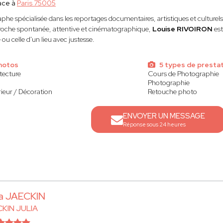
ace à
Paris 75005
phe spécialisée dans les reportages documentaires, artistiques et culturels
oche spontanée, attentive et cinématographique,
Louise RIVOIRON
es
ou celle d'un lieu avec justesse.
photos
5 types de presta
tecture
Cours de Photographie
Photographie
rieur / Décoration
Retouche photo
ENVOYER UN MESSAGE
Réponse sous 24 heures
ia JAECKIN
KIN JULIA