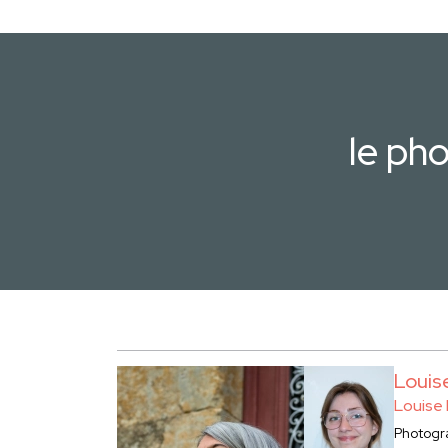
le ph
Louis
Louise 
Photogr