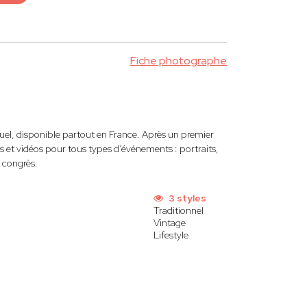
Fiche photographe
uel, disponible partout en France. Après un premier
 et vidéos pour tous types d’événements : portraits,
u congrès.
3 styles
Traditionnel
Vintage
Lifestyle