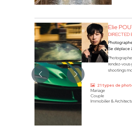
Elie PO
DIRECTED 
Photograph
Se déplace
Photographe e
rendez-vous g
shootings mod
21 types de phot
Mariage
Couple
Immobilier & Architect