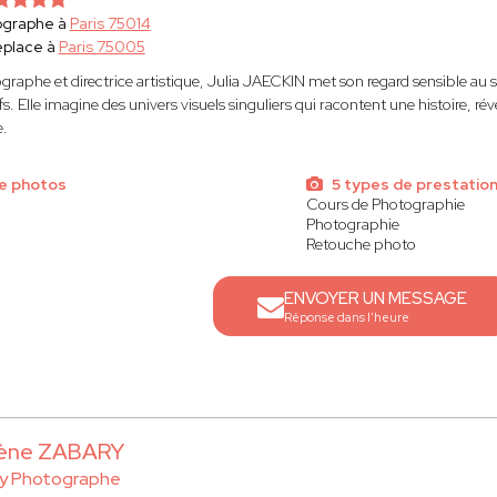
ographe à
Paris 75014
éplace à
Paris 75005
graphe et directrice artistique, Julia JAECKIN met son regard sensible au s
fs. Elle imagine des univers visuels singuliers qui racontent une histoire, ré
.
e photos
5 types de prestatio
Cours de Photographie
Photographie
Retouche photo
ENVOYER UN MESSAGE
Réponse dans l'heure
ène ZABARY
y Photographe