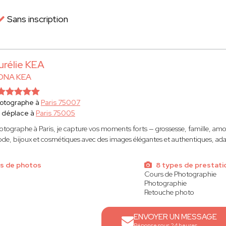
Sans inscription
urélie KEA
ONA KEA
otographe à
Paris 75007
 déplace à
Paris 75005
otographe à Paris, je capture vos moments forts — grossesse, famille, amou
de, bijoux et cosmétiques avec des images élégantes et authentiques, a
s de photos
8 types de prestati
Cours de Photographie
Photographie
Retouche photo
ENVOYER UN MESSAGE
Réponse sous 24 heures