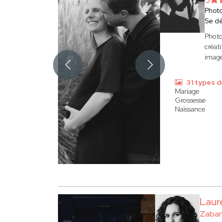
Phot
Se d
Photo
créati
image
31 types d
Mariage
Grossesse
Naissance
Laur
Zabar