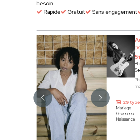
besoin.
Rapide
Gratuit
Sans engagement
A
D
5
Ph
Se
Ph
mo
29 type
Mariage
Grossesse
Naissance