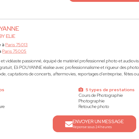
UYANNE
BY ELIE
e à
Paris 75013
 à
Paris 75005
t vidéaste passionné, équipé de matériel professionnel photo et audiovis
ratuit, Eli POUYANNE réalise avec professionnalisme et rigueur des photos
e, captations de concerts, aftermovies, reportages d’entreprise, fêtes o
os
5 types de prestations
Cours de Photographie
Photographie
ure
Retouche photo
ENVOYER UN MESSAGE
Réponse sous 24 heures