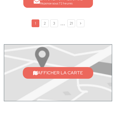
Réponse sous 72 heures
...
1
2
3
21
AFFICHER LA CARTE