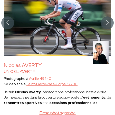
Nicolas AVERTY
UN OEIL AVERTY
Photographe à
Avrillé 49240
Se déplace à
Saint-Pierre-des-Corps 37700
Je suis
Nicolas Averty
, photographe professionnel basé à Avrillé.
Je me spécialise dans la couverture audiovisuelle d'
événements
, de
rencontres sportives
et d'
occasions professionnelles
.
Fiche photographe