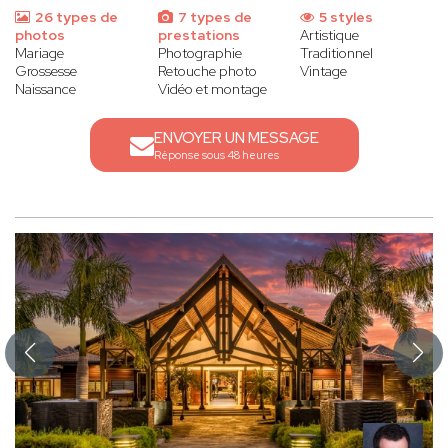
26 types de
7 types de
5 styles
photos
prestations
Artistique
Mariage
Photographie
Traditionnel
Grossesse
Retouche photo
Vintage
Naissance
Vidéo et montage
ENVOYER UN MESSAGE
Réponse sous 48 heures