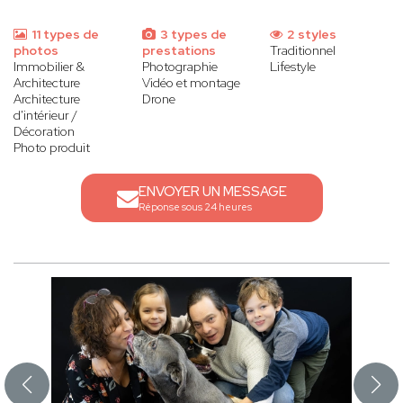
11 types de
3 types de
2 styles
photos
prestations
Traditionnel
Immobilier &
Photographie
Lifestyle
Architecture
Vidéo et montage
Architecture
Drone
d'intérieur /
Décoration
Photo produit
ENVOYER UN MESSAGE
Réponse sous 24 heures