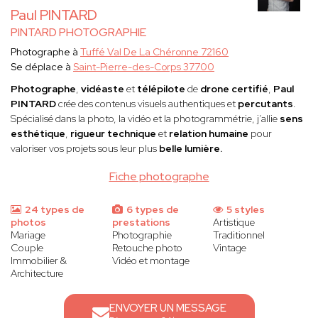
Paul PINTARD
PINTARD PHOTOGRAPHIE
Photographe à
Tuffé Val De La Chéronne 72160
Se déplace à
Saint-Pierre-des-Corps 37700
Photographe
,
vidéaste
et
télépilote
de
drone certifié
,
Paul
PINTARD
crée des contenus visuels authentiques et
percutants
.
Spécialisé dans la photo, la vidéo et la photogrammétrie, j’allie
sens
esthétique
,
rigueur technique
et
relation humaine
pour
valoriser vos projets sous leur plus
belle lumière.
Fiche photographe
24 types de
6 types de
5 styles
photos
prestations
Artistique
Mariage
Photographie
Traditionnel
Couple
Retouche photo
Vintage
Immobilier &
Vidéo et montage
Architecture
ENVOYER UN MESSAGE