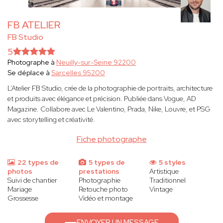
FB ATELIER
FB Studio
5
Photographe à
Neuilly-sur-Seine 92200
Se déplace à
Sarcelles 95200
L’Atelier FB Studio, crée de la photographie de portraits, architecture
et produits avec élégance et précision. Publiée dans Vogue, AD
Magazine. Collabore avec Le Valentino, Prada, Nike, Louvre, et PSG
avec storytelling et créativité.
Fiche photographe
22 types de
5 types de
5 styles
photos
prestations
Artistique
Suivi de chantier
Photographie
Traditionnel
Mariage
Retouche photo
Vintage
Grossesse
Vidéo et montage
ENVOYER UN MESSAGE