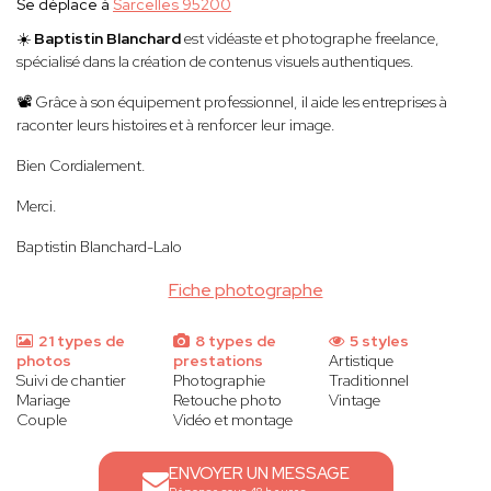
Se déplace à
Sarcelles 95200
☀️
Baptistin Blanchard
est vidéaste et photographe freelance,
spécialisé dans la création de contenus visuels authentiques.
📽️ Grâce à son équipement professionnel, il aide les entreprises à
raconter leurs histoires et à renforcer leur image.
Bien Cordialement.
Merci.
Baptistin Blanchard-Lalo
Fiche photographe
21 types de
8 types de
5 styles
photos
prestations
Artistique
Suivi de chantier
Photographie
Traditionnel
Mariage
Retouche photo
Vintage
Couple
Vidéo et montage
ENVOYER UN MESSAGE