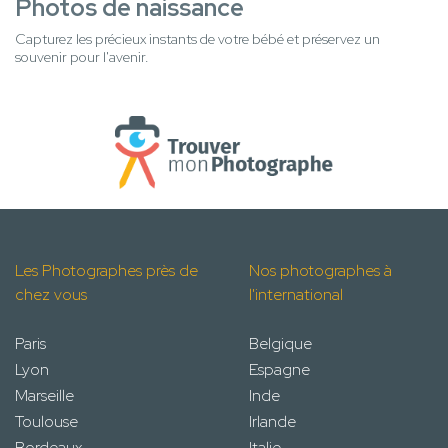
Photos de naissance
Capturez les précieux instants de votre bébé et préservez un
souvenir pour l'avenir.
Les Photographes près de
Nos photographes à
chez vous
l'international
Paris
Belgique
Lyon
Espagne
Marseille
Inde
Toulouse
Irlande
Bordeaux
Italie