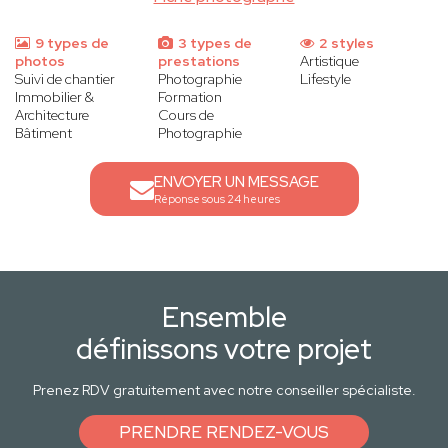
9 types de
3 types de
2 styles
photos
prestations
Artistique
Suivi de chantier
Photographie
Lifestyle
Immobilier &
Formation
Architecture
Cours de
Bâtiment
Photographie
ENVOYER UN MESSAGE
Réponse sous 24 heures
Ensemble
définissons votre projet
Prenez RDV gratuitement avec notre conseiller spécialiste.
PRENDRE RENDEZ-VOUS