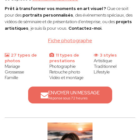
Prêt à transformer vos moments en art visuel ?
Que ce soit
pour des
portraits personnalisés
, des événements spéciaux, des
vidéos de séminaire et de présentation d’entreprise, ou des
projets
artistiques
, je suis là pour vous.
Contactez-moi.
Fiche photographe
27 types de
11 types de
3 styles
photos
prestations
Artistique
Mariage
Photographie
Traditionnel
Grossesse
Retouche photo
Lifestyle
Famille
Vidéo et montage
ENVOYER UN MESSAGE
Réponse sous 72 heures