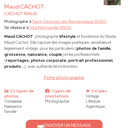
Maud CACHOT
CACHOT MAUD
Photographe à
Saint-Georges-de-Reintembault 35420
Se déplace à
Vire Normandie 14500
Maud CACHOT
, photographe
lifestyle
et fondatrice du Studio
Maud Cachot. Elle capture des images poétiques, sensibles et
légèrement vintage, pour les particuliers (
photos de famille,
grossesse, naissance, couple
) et les professionnels
(
reportages, photos corporate, portrait professionnel,
produits…
), avec authenticité et émotion.
Fiche photographe
22 types de
1 types de
3 styles
photos
prestations
Vintage
Grossesse
Photographie
Lifestyle
Naissance
Argentique
Famille
ENVOYER UN MESSAGE