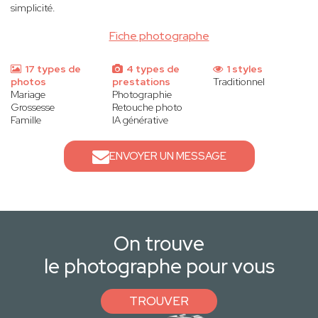
simplicité.
Fiche photographe
17 types de
4 types de
1 styles
photos
prestations
Traditionnel
Mariage
Photographie
Grossesse
Retouche photo
Famille
IA générative
ENVOYER UN MESSAGE
On trouve
le photographe pour vous
TROUVER