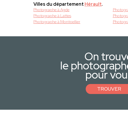
Villes du département
Hérault
.
Photographe à Agde
Photogra
Photographe à Lattes
Photogr
Photographe à Montpellier
Photogr
On trouv
le photograph
pour vou
TROUVER