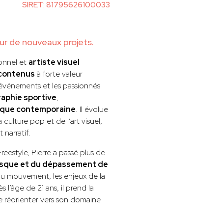
SIRET: 81795626100033
our de nouveaux projets.
onnel et
artiste visuel
 contenus
à forte valeur
s événements et les passionnés
aphie sportive
,
tique contemporaine
. Il évolue
 culture pop et de l’art visuel,
 narratif.
estyle, Pierre a passé plus de
risque et du dépassement de
 du mouvement, les enjeux de la
 l’âge de 21 ans, il prend la
se réorienter vers son domaine