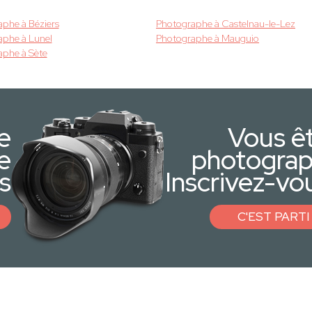
phe à Béziers
Photographe à Castelnau-le-Lez
aphe à Lunel
Photographe à Mauguio
aphe à Sète
e
Vous ê
e
photogra
s
Inscrivez-vou
C'EST PARTI 