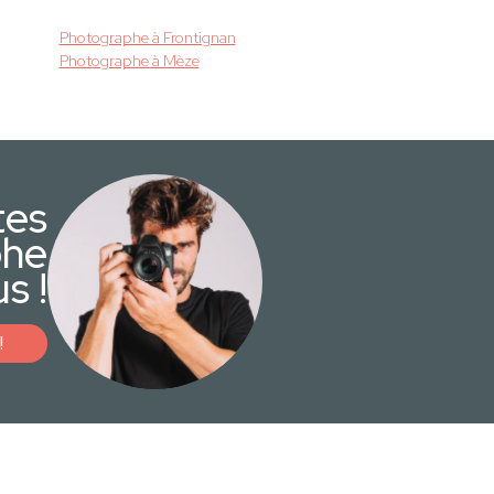
Photographe à Frontignan
Photographe à Mèze
tes
phe
s !
!