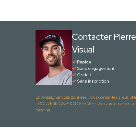
Contacter Pierr
Visual
Rapide
Sans engagement
Gratuit
Sans inscription
En renseignant ces données, vous consentez à leur util
TROUVERMONPHOTOGRAPHE vous propose des archite
besoins.