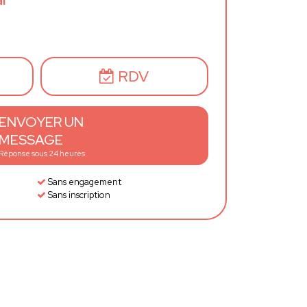
l
RDV
ENVOYER UN
MESSAGE
Réponse sous 24 heures
Sans engagement
Sans inscription