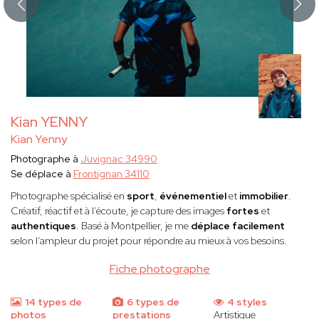
Kian YENNY
Kian Yenny
Photographe à
Juvignac 34990
Se déplace à
Frontignan 34110
Photographe spécialisé en
sport
,
événementiel
et
immobilier
.
Créatif, réactif et à l’écoute, je capture des images
fortes
et
authentiques
. Basé à Montpellier, je me
déplace facilement
selon l’ampleur du projet pour répondre au mieux à vos besoins.
Fiche photographe
14 types de
6 types de
4 styles
photos
prestations
Artistique