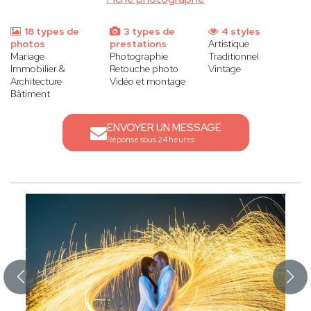
18 types de
3 types de
4 styles
photos
prestations
Artistique
Mariage
Photographie
Traditionnel
Immobilier &
Retouche photo
Vintage
Architecture
Vidéo et montage
Bâtiment
ENVOYER UN MESSAGE
Réponse sous 24 heures