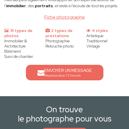
l'
immobilier
, des
portraits
, et reste à l'écoute de tout les projets.
Fiche photographe
15 types de
2 types de
4 styles
photos
prestations
Artistique
Immobilier &
Photographie
Traditionnel
Architecture
Retouche photo
Vintage
Bâtiment
Suivi de chantier
ENVOYER UN MESSAGE
Réponse sous 72 heures
On trouve
le photographe pour vous