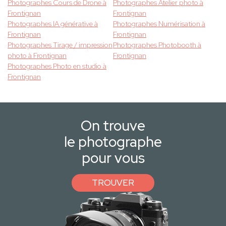
Photographes Cours de Drone à
Photographes Atelier photo à
Frontignan
Frontignan
Photographes IA générative à
Photographes Numérisation à
Frontignan
Frontignan
Photographes Tirage / impression
Photographes Photobooth à
photo à Frontignan
Frontignan
Photographes Photo en studio à
Frontignan
On trouve
le photographe
pour vous
TROUVER