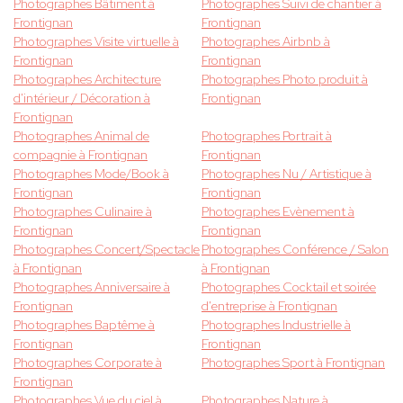
Photographes Bâtiment à
Photographes Suivi de chantier à
Frontignan
Frontignan
Photographes Visite virtuelle à
Photographes Airbnb à
Frontignan
Frontignan
Photographes Architecture
Photographes Photo produit à
d'intérieur / Décoration à
Frontignan
Frontignan
Photographes Animal de
Photographes Portrait à
compagnie à Frontignan
Frontignan
Photographes Mode/Book à
Photographes Nu / Artistique à
Frontignan
Frontignan
Photographes Culinaire à
Photographes Evènement à
Frontignan
Frontignan
Photographes Concert/Spectacle
Photographes Conférence / Salon
à Frontignan
à Frontignan
Photographes Anniversaire à
Photographes Cocktail et soirée
Frontignan
d'entreprise à Frontignan
Photographes Baptême à
Photographes Industrielle à
Frontignan
Frontignan
Photographes Corporate à
Photographes Sport à Frontignan
Frontignan
Photographes Vue du ciel à
Photographes Nature à