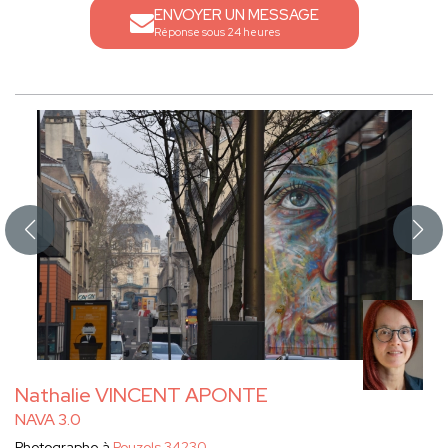
ENVOYER UN MESSAGE
Réponse sous 24 heures
Nathalie VINCENT APONTE
NAVA 3.0
Photographe à
Pouzols 34230