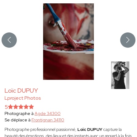
Loïc DUPUY
Lproject Photos
5
Photographe à
Agde 34300
Se déplace à
Frontignan 34110
Photographe professionnel passionné,
Loïc DUPUY
capture la
beauté des émotions, des lieux et des instants avec un regard à la fois