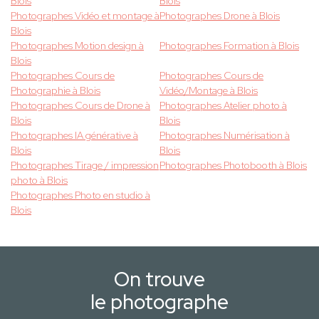
Blois
Blois
Photographes Vidéo et montage à
Photographes Drone à Blois
Blois
Photographes Motion design à
Photographes Formation à Blois
Blois
Photographes Cours de
Photographes Cours de
Photographie à Blois
Vidéo/Montage à Blois
Photographes Cours de Drone à
Photographes Atelier photo à
Blois
Blois
Photographes IA générative à
Photographes Numérisation à
Blois
Blois
Photographes Tirage / impression
Photographes Photobooth à Blois
photo à Blois
Photographes Photo en studio à
Blois
On trouve
le photographe