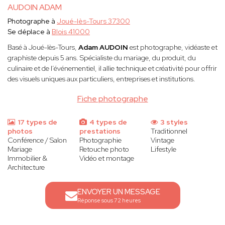
AUDOIN ADAM
Photographe à
Joué-lès-Tours 37300
Se déplace à
Blois 41000
Basé à Joué-lès-Tours,
Adam AUDOIN
est photographe, vidéaste et
graphiste depuis 5 ans. Spécialiste du mariage, du produit, du
culinaire et de l’événementiel, il allie technique et créativité pour offrir
des visuels uniques aux particuliers, entreprises et institutions.
Fiche photographe
17 types de
4 types de
3 styles
photos
prestations
Traditionnel
Conférence / Salon
Photographie
Vintage
Mariage
Retouche photo
Lifestyle
Immobilier &
Vidéo et montage
Architecture
ENVOYER UN MESSAGE
Réponse sous 72 heures