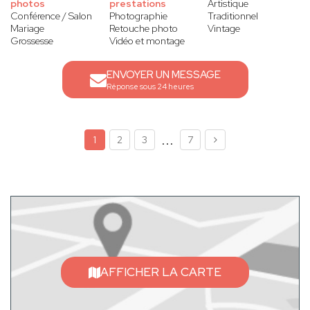
photos
prestations
Artistique
Conférence / Salon
Photographie
Traditionnel
Mariage
Retouche photo
Vintage
Grossesse
Vidéo et montage
ENVOYER UN MESSAGE
Réponse sous 24 heures
...
1
2
3
7
AFFICHER LA CARTE