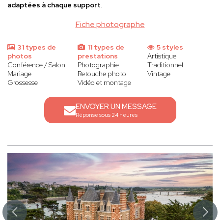
adaptées à chaque support
.
Fiche photographe
31 types de
11 types de
5 styles
photos
prestations
Artistique
Conférence / Salon
Photographie
Traditionnel
Mariage
Retouche photo
Vintage
Grossesse
Vidéo et montage
ENVOYER UN MESSAGE
Réponse sous 24 heures