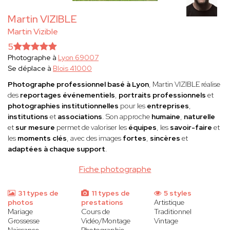
Martin VIZIBLE
Martin Vizible
5
Photographe à
Lyon 69007
Se déplace à
Blois 41000
Photographe professionnel basé à Lyon
, Martin VIZIBLE réalise
des
reportages événementiels
,
portraits professionnels
et
photographies institutionnelles
pour les
entreprises
,
institutions
et
associations
. Son approche
humaine
,
naturelle
et
sur mesure
permet de valoriser les
équipes
, les
savoir-faire
et
les
moments clés
, avec des images
fortes
,
sincères
et
adaptées à chaque support
.
Fiche photographe
31 types de
11 types de
5 styles
photos
prestations
Artistique
Mariage
Cours de
Traditionnel
Grossesse
Vidéo/Montage
Vintage