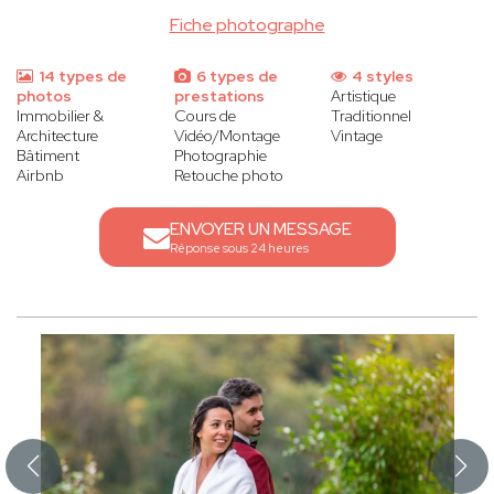
Fiche photographe
14 types de
6 types de
4 styles
photos
prestations
Artistique
Immobilier &
Cours de
Traditionnel
Architecture
Vidéo/Montage
Vintage
Bâtiment
Photographie
Airbnb
Retouche photo
ENVOYER UN MESSAGE
Réponse sous 24 heures