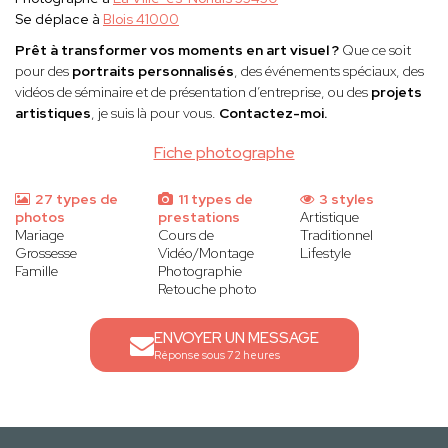
Se déplace à
Blois 41000
Prêt à transformer vos moments en art visuel ?
Que ce soit
pour des
portraits personnalisés
, des événements spéciaux, des
vidéos de séminaire et de présentation d’entreprise, ou des
projets
artistiques
, je suis là pour vous.
Contactez-moi.
Fiche photographe
27 types de
11 types de
3 styles
photos
prestations
Artistique
Mariage
Cours de
Traditionnel
Grossesse
Vidéo/Montage
Lifestyle
Famille
Photographie
Retouche photo
ENVOYER UN MESSAGE
Réponse sous 72 heures