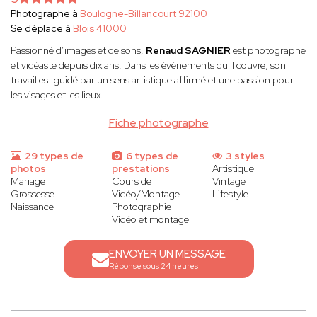
Photographe à
Boulogne-Billancourt 92100
Se déplace à
Blois 41000
Passionné d’images et de sons,
Renaud SAGNIER
est photographe
et vidéaste depuis dix ans. Dans les événements qu'il couvre, son
travail est guidé par un sens artistique affirmé et une passion pour
les visages et les lieux.
Fiche photographe
29 types de
6 types de
3 styles
photos
prestations
Artistique
Mariage
Cours de
Vintage
Grossesse
Vidéo/Montage
Lifestyle
Naissance
Photographie
Vidéo et montage
ENVOYER UN MESSAGE
Réponse sous 24 heures