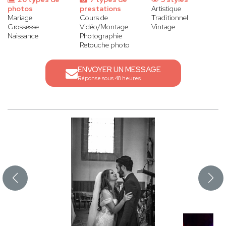
photos
prestations
Artistique
Mariage
Cours de
Traditionnel
Grossesse
Vidéo/Montage
Vintage
Naissance
Photographie
Retouche photo
ENVOYER UN MESSAGE
Réponse sous 48 heures