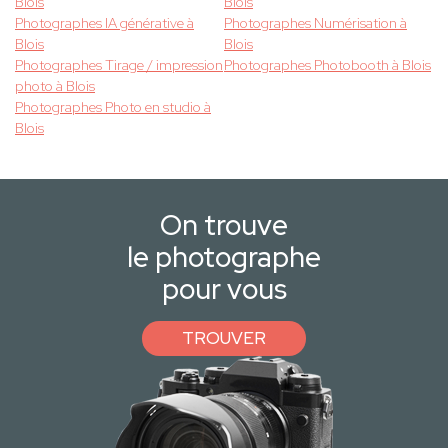
Blois
Blois
Photographes IA générative à
Photographes Numérisation à
Blois
Blois
Photographes Tirage / impression
Photographes Photobooth à Blois
photo à Blois
Photographes Photo en studio à
Blois
On trouve
le photographe
pour vous
TROUVER