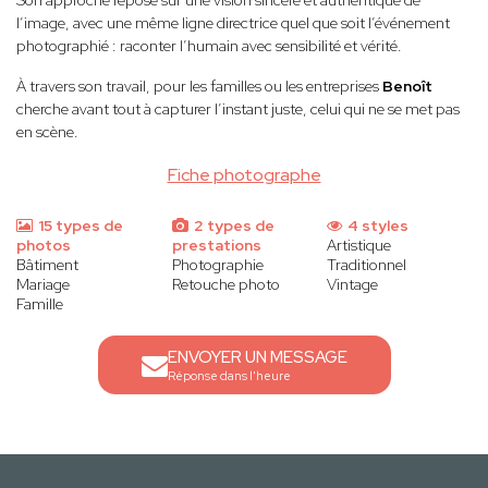
Son approche repose sur une vision sincère et authentique de
l’image, avec une même ligne directrice quel que soit l’événement
photographié : raconter l’humain avec sensibilité et vérité.
À travers son travail, pour les familles ou les entreprises
Benoît
cherche avant tout à capturer l’instant juste, celui qui ne se met pas
en scène.
Fiche photographe
15 types de
2 types de
4 styles
photos
prestations
Artistique
Bâtiment
Photographie
Traditionnel
Mariage
Retouche photo
Vintage
Famille
ENVOYER UN MESSAGE
Réponse dans l'heure