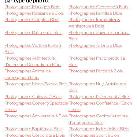
par type de photo.
Photographes Mariage à Blois
Photographes Grossesse à Blois
Photographes Naissance à Blois
Photographes Famille à Blois
Photographes Couple à Blois
Photographes Immobilier &
Architecture à Blois
Photographes Bâtiment à Blois
Photographes Suivi de chantier à
Blois
Photographes Visite virtuelle à
Photographes Airbnb à Blois
Blois
Photographes Architecture
Photographes Photo produit à
d'intérieur / Décoration à Blois
Blois
Photographes Animal de
Photographes Portrait à Blois
compagnie à Blois
Photographes Mode/Book à Blois
Photographes Nu / Artistique à
Blois
Photographes Culinaire à Blois
Photographes Evènement à Blois
Photographes Concert/Spectacle
Photographes Conférence / Salon
à Blois
à Blois
Photographes Anniversaire à Blois
Photographes Cocktail et soirée
d'entreprise à Blois
Photographes Baptême à Blois
Photographes Industrielle à Blois
Photographes Corporate à Blois
Photographes Sport à Blois