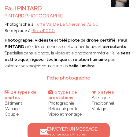
Paul PINTARD
PINTARD PHOTOGRAPHIE
Photographe à
Tuffé Val De La Chéronne 72160
Se déplace à
Blois 41000
Photographe
,
vidéaste
et
télépilote
de
drone certifié
,
Paul
PINTARD
crée des contenus visuels authentiques et
percutants
.
Spécialisé dans la photo, la vidéo et la photogrammétrie, j’allie
sens
esthétique
,
rigueur technique
et
relation humaine
pour
valoriser vos projets sous leur plus
belle lumière.
Fiche photographe
24 types de
6 types de
5 styles
photos
prestations
Artistique
Bâtiment
Photographie
Traditionnel
Mariage
Retouche photo
Vintage
Couple
Vidéo et montage
ENVOYER UN MESSAGE
Réponse sous 24 heures