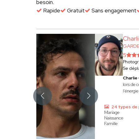
besoin.
Rapide
Gratuit
Sans engagement
Char
GARDE
5
Photog
Se dépl
Charli
lors de 
l'énergi
24 types de
Mariage
Naissance
Famille