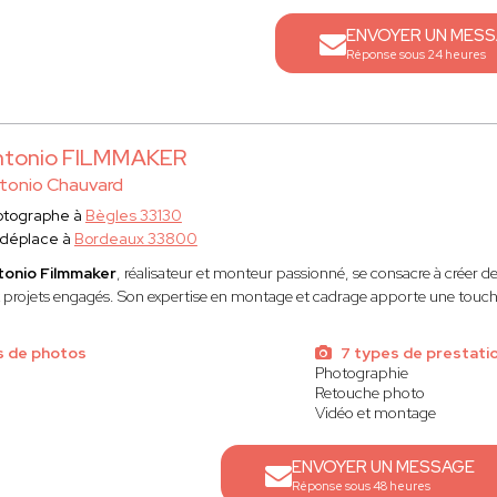
ENVOYER UN MES
Réponse sous 24 heures
ntonio FILMMAKER
tonio Chauvard
otographe à
Bègles 33130
 déplace à
Bordeaux 33800
tonio Filmmaker
, réalisateur et monteur passionné, se consacre à créer d
 projets engagés. Son expertise en montage et cadrage apporte une touche
s de photos
7 types de prestati
Photographie
Retouche photo
Vidéo et montage
ENVOYER UN MESSAGE
Réponse sous 48 heures