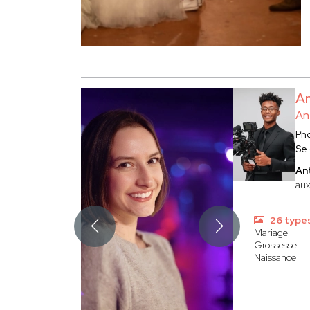
A
An
Ph
Se
An
aux
26 type
Mariage
Grossesse
Naissance