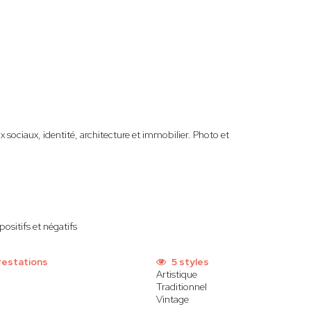
 sociaux, identité, architecture et immobilier. Photo et
ositifs et négatifs
restations
5 styles
Artistique
Traditionnel
Vintage