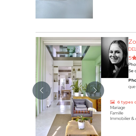
Zo
DE
5
Pho
Se 
Ph
que
6 types 
Mariage
Famille
Immobilier & 