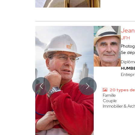
Jean
JFH
Photog
Se dép
Diplômé
HUMB
Entrepri
20 types de
Famille
Couple
Immobilier & Arch