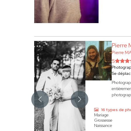
Pierre
Pierre M
5
Photogra
Se déplac
Photograph
entièremen
photograph
16 types de ph
Mariage
Grossesse
Naissance