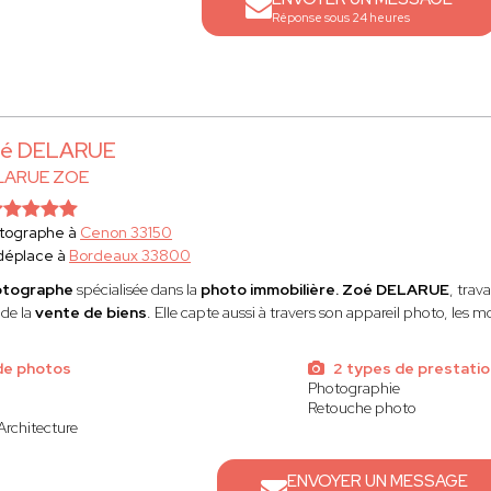
Réponse sous 24 heures
é DELARUE
LARUE ZOE
tographe à
Cenon 33150
déplace à
Bordeaux 33800
otographe
spécialisée dans la
photo immobilière. Zoé DELARUE
, trav
 de la
vente de biens
. Elle capte aussi à travers son appareil photo, le
de photos
2 types de prestatio
Photographie
Retouche photo
Architecture
ENVOYER UN MESSAGE