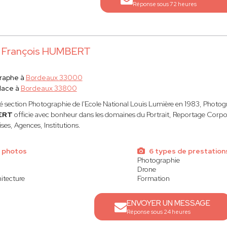
Réponse sous 72 heures
 François HUMBERT
raphe à
Bordeaux 33000
lace à
Bordeaux 33800
 section Photographie de l'Ecole National Louis Lumière en 1983, Photog
ERT
officie avec bonheur dans les domaines du Portrait, Reportage Corpor
ses, Agences, Institutions.
 photos
6 types de prestation
Photographie
Drone
itecture
Formation
ENVOYER UN MESSAGE
Réponse sous 24 heures