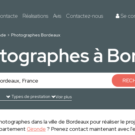
ontacte
Réalisations
Avis
Contactez-nous
Se co
nde
Photographes Bordeaux
otographes à Bo
REC
Voir plus
hotographes dans la ville de Bordeaux pour réaliser le pro
département
Gironde
? Prenez contact maintenant avec l'