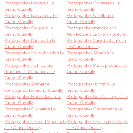
Photographes Mariage à Le
Photographes Grossesse à Le
Grand-Quevilly
Grand-Quevilly
Photographes Naissance à Le
Photographes Famille à Le
Grand-Quevilly
Grand-Quevilly
Photographes Couple à Le
Photographes Immobilier &
Grand-Quevilly
Architecture à Le Grand-Quevilly
Photographes Bâtiment à Le
Photographes Suivi de chantier à
Grand-Quevilly
Le Grand-Quevilly
Photographes Visite virtuelle à Le
Photographes Airbnb à Le
Grand-Quevilly
Grand-Quevilly
Photographes Architecture
Photographes Photo produit à Le
d'intérieur / Décoration à Le
Grand-Quevilly
Grand-Quevilly
Photographes Animal de
Photographes Portrait à Le
compagnie à Le Grand-Quevilly
Grand-Quevilly
Photographes Mode/Book à Le
Photographes Nu / Artistique à Le
Grand-Quevilly
Grand-Quevilly
Photographes Culinaire à Le
Photographes Evènement à Le
Grand-Quevilly
Grand-Quevilly
Photographes Concert/Spectacle
Photographes Conférence / Salon
à Le Grand-Quevilly
à Le Grand-Quevilly