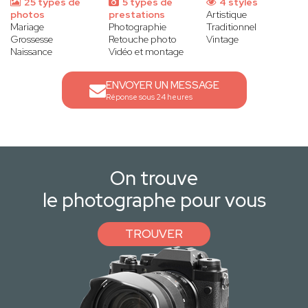
25 types de
5 types de
4 styles
photos
prestations
Artistique
Mariage
Photographie
Traditionnel
Grossesse
Retouche photo
Vintage
Naissance
Vidéo et montage
ENVOYER UN MESSAGE
Réponse sous 24 heures
On trouve
le photographe pour vous
TROUVER