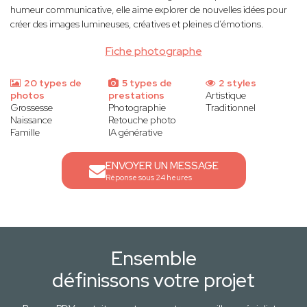
humeur communicative, elle aime explorer de nouvelles idées pour
créer des images lumineuses, créatives et pleines d’émotions.
Fiche photographe
20 types de
5 types de
2 styles
photos
prestations
Artistique
Grossesse
Photographie
Traditionnel
Naissance
Retouche photo
Famille
IA générative
ENVOYER UN MESSAGE
Réponse sous 24 heures
Ensemble
définissons votre projet