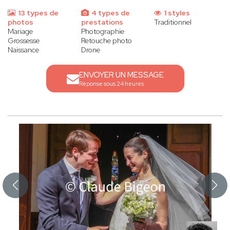
13 types de
4 types de
1 styles
photos
prestations
Traditionnel
Mariage
Photographie
Grossesse
Retouche photo
Naissance
Drone
ENVOYER UN MESSAGE
Réponse sous 24 heures