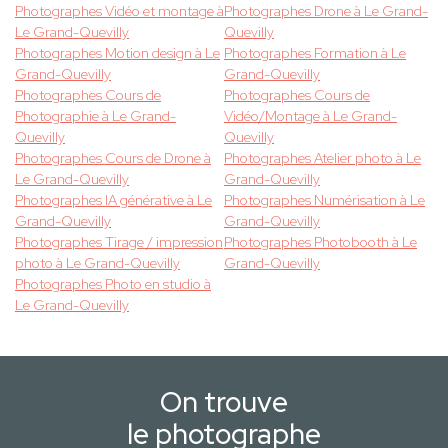
Photographes Vidéo et montage à
Photographes Drone à Le Grand-
Le Grand-Quevilly
Quevilly
Photographes Motion design à Le
Photographes Formation à Le
Grand-Quevilly
Grand-Quevilly
Photographes Cours de
Photographes Cours de
Photographie à Le Grand-
Vidéo/Montage à Le Grand-
Quevilly
Quevilly
Photographes Cours de Drone à
Photographes Atelier photo à Le
Le Grand-Quevilly
Grand-Quevilly
Photographes IA générative à Le
Photographes Numérisation à Le
Grand-Quevilly
Grand-Quevilly
Photographes Tirage / impression
Photographes Photobooth à Le
photo à Le Grand-Quevilly
Grand-Quevilly
Photographes Photo en studio à
Le Grand-Quevilly
On trouve
le photographe