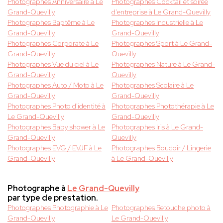
Photographes Anniversaire à Le
Photographes Cocktail et soirée
Grand-Quevilly
d'entreprise à Le Grand-Quevilly
Photographes Baptême à Le
Photographes Industrielle à Le
Grand-Quevilly
Grand-Quevilly
Photographes Corporate à Le
Photographes Sport à Le Grand-
Grand-Quevilly
Quevilly
Photographes Vue du ciel à Le
Photographes Nature à Le Grand-
Grand-Quevilly
Quevilly
Photographes Auto / Moto à Le
Photographes Scolaire à Le
Grand-Quevilly
Grand-Quevilly
Photographes Photo d'identité à
Photographes Photothérapie à Le
Le Grand-Quevilly
Grand-Quevilly
Photographes Baby shower à Le
Photographes Iris à Le Grand-
Grand-Quevilly
Quevilly
Photographes EVG / EVJF à Le
Photographes Boudoir / Lingerie
Grand-Quevilly
à Le Grand-Quevilly
Photographe à
Le Grand-Quevilly
par type de prestation.
Photographes Photographie à Le
Photographes Retouche photo à
Grand-Quevilly
Le Grand-Quevilly