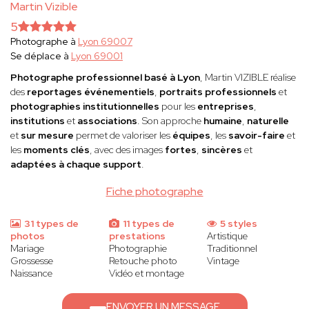
Martin Vizible
5
Photographe à
Lyon 69007
Se déplace à
Lyon 69001
Photographe professionnel basé à Lyon
, Martin VIZIBLE réalise
des
reportages événementiels
,
portraits professionnels
et
photographies institutionnelles
pour les
entreprises
,
institutions
et
associations
. Son approche
humaine
,
naturelle
et
sur mesure
permet de valoriser les
équipes
, les
savoir-faire
et
les
moments clés
, avec des images
fortes
,
sincères
et
adaptées à chaque support
.
Fiche photographe
31 types de
11 types de
5 styles
photos
prestations
Artistique
Mariage
Photographie
Traditionnel
Grossesse
Retouche photo
Vintage
Naissance
Vidéo et montage
ENVOYER UN MESSAGE