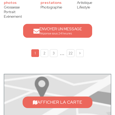
photos
prestations
Artistique
Grossesse
Photographie
Lifestyle
Portrait
Evènement
ENVOYER UN MESSAGE
Réponse sous 24 heures
...
1
2
3
22
AFFICHER LA CARTE