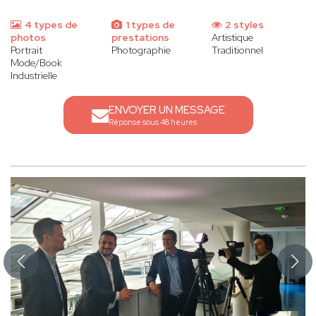
4 types de
1 types de
2 styles
photos
prestations
Artistique
Portrait
Photographie
Traditionnel
Mode/Book
Industrielle
ENVOYER UN MESSAGE
Réponse sous 48 heures