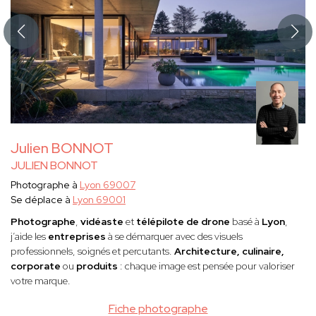
Julien BONNOT
JULIEN BONNOT
Photographe à
Lyon 69007
Se déplace à
Lyon 69001
Photographe
,
vidéaste
et
télépilote de drone
basé à
Lyon
,
j’aide les
entreprises
à se démarquer avec des visuels
professionnels, soignés et percutants.
Architecture, culinaire,
corporate
ou
produits
: chaque image est pensée pour valoriser
votre marque.
Fiche photographe