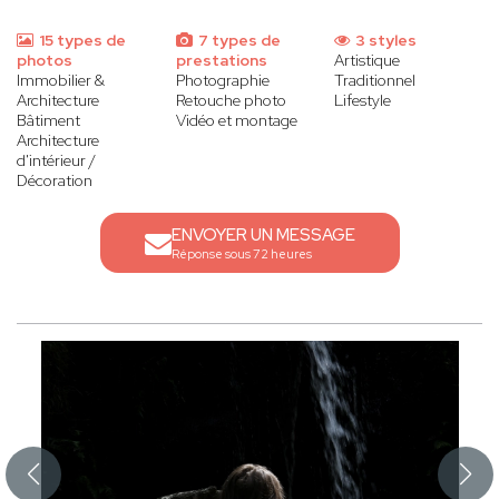
15 types de
7 types de
3 styles
photos
prestations
Artistique
Immobilier &
Photographie
Traditionnel
Architecture
Retouche photo
Lifestyle
Bâtiment
Vidéo et montage
Architecture
d'intérieur /
Décoration
ENVOYER UN MESSAGE
Réponse sous 72 heures