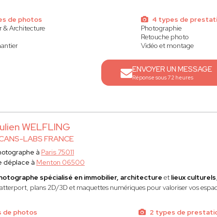
es de photos
4 types de prestat
 & Architecture
Photographie
Retouche photo
hantier
Vidéo et montage
ENVOYER UN MESSAGE
Réponse sous 72 heures
ulien WELFLING
CANS-LABS FRANCE
hotographe à
Paris 75011
e déplace à
Menton 06500
hotographe spécialisé en immobilier, architecture
et
lieux culturels
tterport, plans 2D/3D et maquettes numériques pour valoriser vos espac
s de photos
2 types de prestati