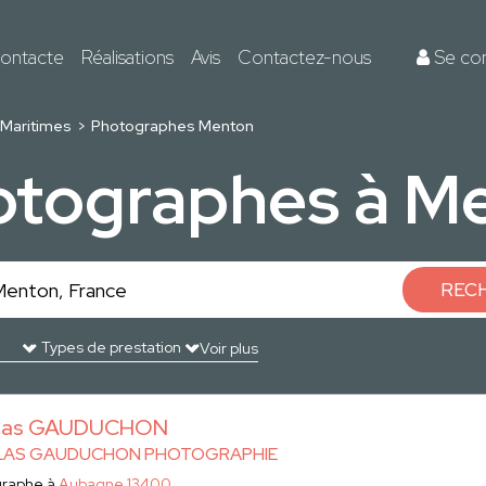
ontacte
Réalisations
Avis
Contactez-nous
Se co
Maritimes
Photographes Menton
otographes à M
REC
Voir plus
olas GAUDUCHON
LAS GAUDUCHON PHOTOGRAPHIE
graphe à
Aubagne 13400