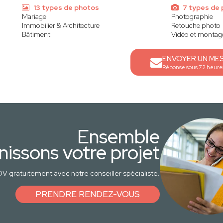
13 types de photos
7 types de 
Mariage
Photographie
Immobilier & Architecture
Retouche photo
Bâtiment
Vidéo et montag
ENVOYER UN ME
Réponse sous 72 heure
Ensemble
nissons votre projet
V gratuitement avec notre conseiller spécialiste.
PRENDRE RENDEZ-VOUS