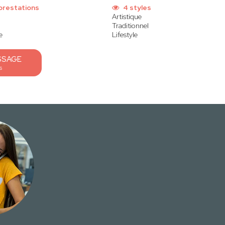
prestations
4 styles
Artistique
Traditionnel
e
Lifestyle
SSAGE
s