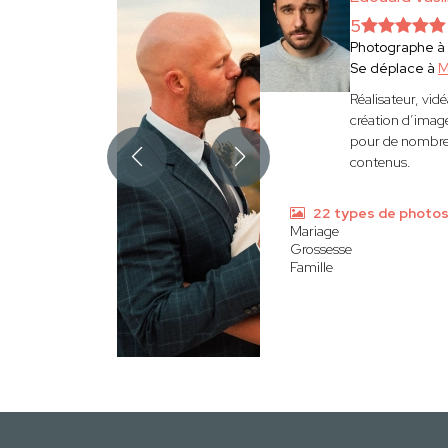
5
Photographe à
Se déplace à
M
Réalisateur, vi
création d’image
pour de nombreu
contenus.
22 types de photo
Mariage
Grossesse
Famille