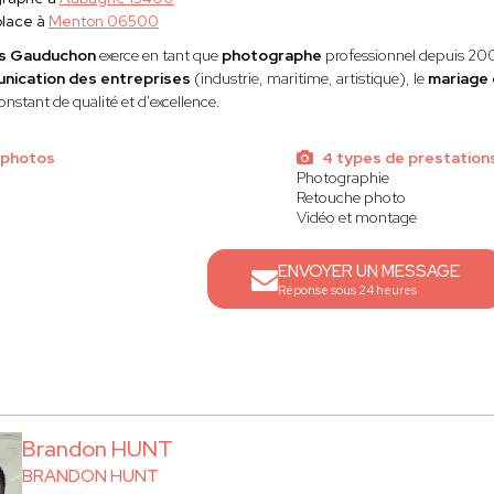
lace à
Menton 06500
as Gauduchon
exerce en tant que
photographe
professionnel depuis 200
nication des entreprises
(industrie, maritime, artistique), le
mariage e
onstant de qualité et d'excellence.
 photos
4 types de prestation
Photographie
Retouche photo
Vidéo et montage
ENVOYER UN MESSAGE
Réponse sous 24 heures
Brandon HUNT
BRANDON HUNT