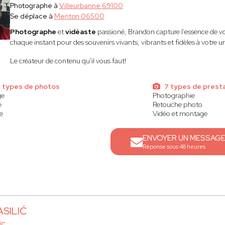
Photographe à
Villeurbanne 69100
Se déplace à
Menton 06500
Photographe
et
vidéaste
passioné, Brandon capture l'essence de v
chaque instant pour des souvenirs vivants, vibrants et fidèles à votre un
Le créateur de contenu qu'il vous faut!
 types de photos
7 types de prest
ge
Photographie
e
Retouche photo
e
Vidéo et montage
ENVOYER UN MESSAG
Réponse sous 48 heures
ASILIĆ
ic