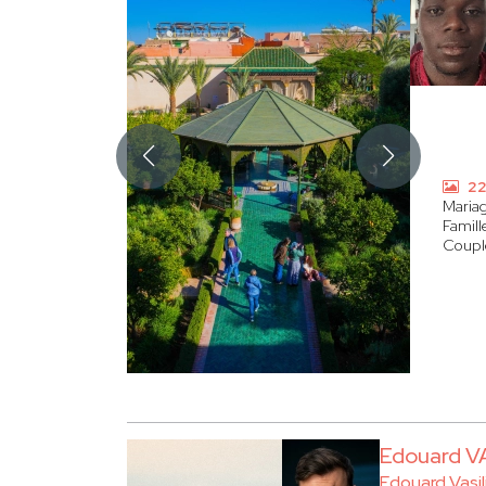
22
Maria
Famill
Coupl
Edouard V
Edouard Vasil