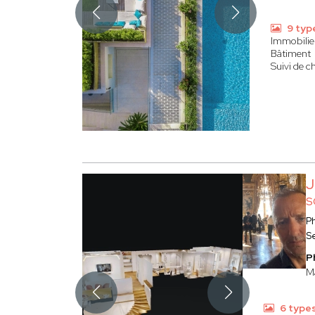
9 typ
Immobilier
Bâtiment
Suivi de c
J
S
P
S
P
Ma
6 type