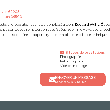
Lyon 69003
enton 06500
déaste, chef opérateur et photographe basé à Lyon,
Edouard VASILIĆ
acco
s puissantes et cinématographiques. Spécialisé en interviews, sport, food, 
x autres domaines, il apporte rythme, émotion et excellence technique po
s
9 types de prestations
Photographie
Retouche photo
Vidéo et montage
ENVOYER UN MESSAGE
Réponse sous 72 heures