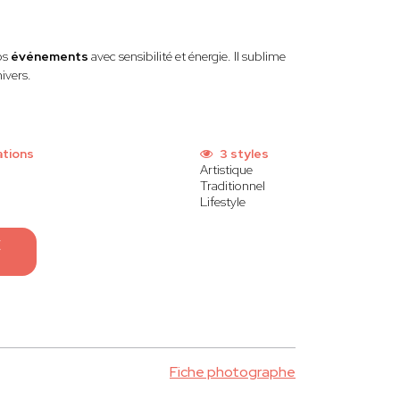
os
événements
avec sensibilité et énergie. Il sublime
ivers.
ations
3 styles
Artistique
Traditionnel
Lifestyle
E
Fiche photographe