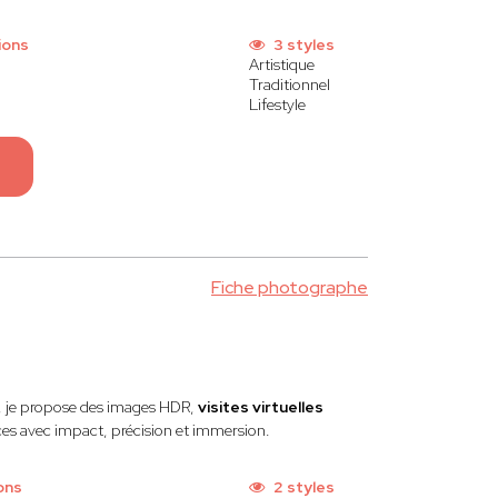
ions
3 styles
Artistique
Traditionnel
Lifestyle
Fiche photographe
, je propose des images HDR,
visites virtuelles
es avec impact, précision et immersion.
ons
2 styles