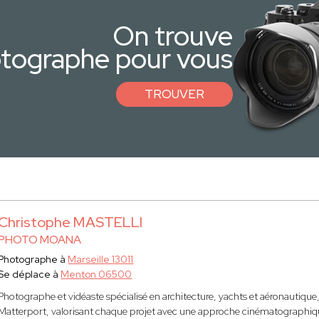
On trouve
otographe pour vous
TROUVER
Christophe MASTELLI
PHOTO MOANA
Photographe à
Marseille 13011
Se déplace à
Menton 06500
Photographe et vidéaste spécialisé en architecture, yachts et aéronautique, 
Matterport, valorisant chaque projet avec une approche cinématographiq