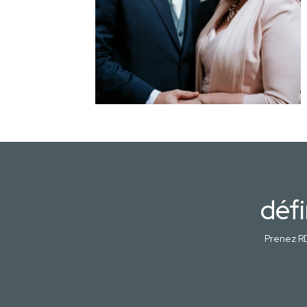
défi
Prenez RD