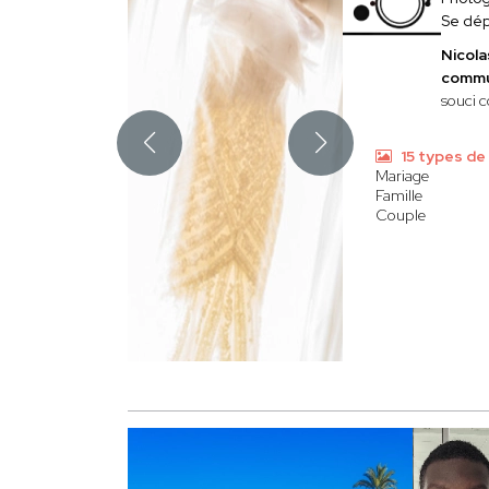
Se dép
Nicol
commu
souci c
15 types de
Mariage
Famille
Couple