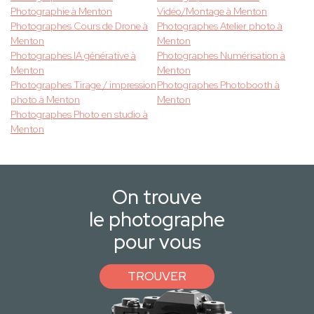
Photographie à Menton
Vidéo/Montage à Menton
Photographes Cours de Drone à
Photographes Atelier photo à
Menton
Menton
Photographes IA générative à
Photographes Numérisation à
Menton
Menton
Photographes Tirage / impression
Photographes Photobooth à
photo à Menton
Menton
Photographes Photo en studio à
Menton
On trouve
le photographe
pour vous
TROUVER