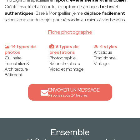
Photographe spécialisé en
sport
,
événementiel
et
immobilier
.
Créatif, réactif et à l’écoute, je capture des images
fortes
et
authentiques
. Basé à Montpellier, je me
déplace facilement
selon l’ampleur du projet pour répondre au mieux à vos besoins.
Fiche photographe
14 types de
6 types de
4 styles
photos
prestations
Artistique
Culinaire
Photographie
Traditionnel
Immobilier &
Retouche photo
Vintage
Architecture
Vidéo et montage
Bâtiment
ENVOYER UN MESSAGE
Réponse sous 24 heures
Ensemble