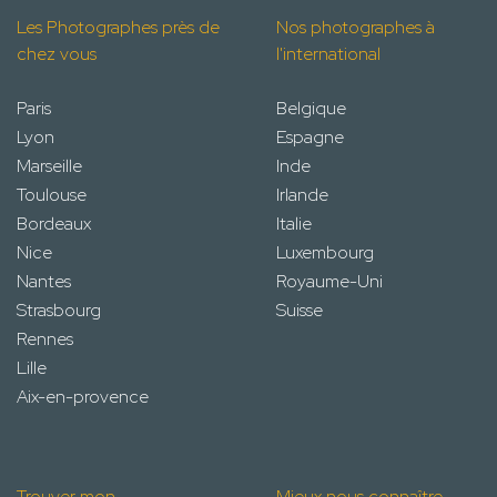
Les Photographes près de
Nos photographes à
chez vous
l'international
Paris
Belgique
Lyon
Espagne
Marseille
Inde
Toulouse
Irlande
Bordeaux
Italie
Nice
Luxembourg
Nantes
Royaume-Uni
Strasbourg
Suisse
Rennes
Lille
Aix-en-provence
Trouver mon
Mieux nous connaître