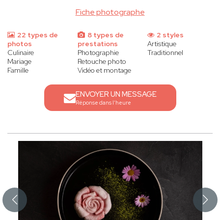
Fiche photographe
22 types de
8 types de
2 styles
photos
prestations
Artistique
Culinaire
Photographie
Traditionnel
Mariage
Retouche photo
Famille
Vidéo et montage
ENVOYER UN MESSAGE
Réponse dans l'heure