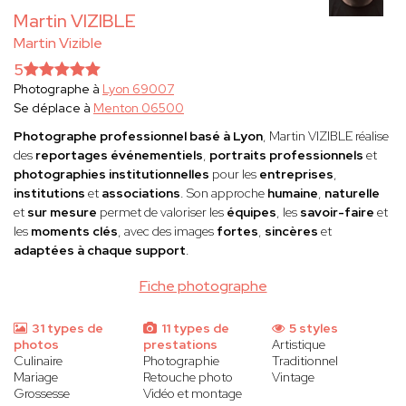
Martin VIZIBLE
Martin Vizible
5
Photographe à
Lyon 69007
Se déplace à
Menton 06500
Photographe professionnel basé à Lyon
, Martin VIZIBLE réalise
des
reportages événementiels
,
portraits professionnels
et
photographies institutionnelles
pour les
entreprises
,
institutions
et
associations
. Son approche
humaine
,
naturelle
et
sur mesure
permet de valoriser les
équipes
, les
savoir-faire
et
les
moments clés
, avec des images
fortes
,
sincères
et
adaptées à chaque support
.
Fiche photographe
31 types de
11 types de
5 styles
photos
prestations
Artistique
Culinaire
Photographie
Traditionnel
Mariage
Retouche photo
Vintage
Grossesse
Vidéo et montage