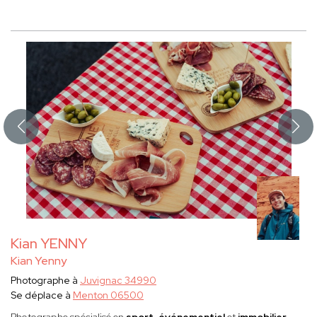
Kian YENNY
Kian Yenny
Photographe à
Juvignac 34990
Se déplace à
Menton 06500