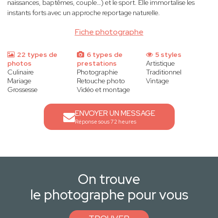
naissances, baptêmes, couple…) et le sport. Elle immortalise les
instants forts avec un approche reportage naturelle.
Fiche photographe
22 types de
6 types de
5 styles
photos
prestations
Artistique
Culinaire
Photographie
Traditionnel
Mariage
Retouche photo
Vintage
Grossesse
Vidéo et montage
ENVOYER UN MESSAGE
Réponse sous 72 heures
On trouve
le photographe pour vous