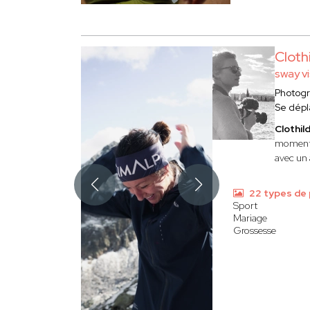
Clot
sway vi
Photog
Se dép
Clothi
moments 
avec un 
22 types de
Sport
Mariage
Grossesse