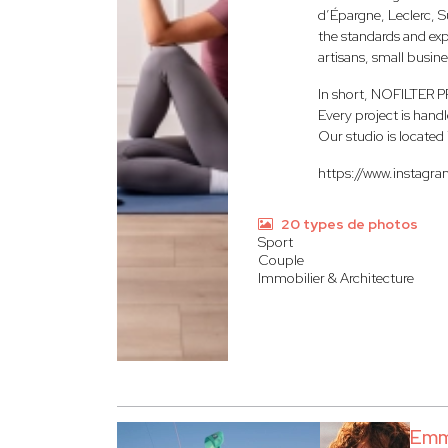
d’Épargne, Leclerc, S
the standards and ex
artisans, small busine
In short, NOFILTER P
Every project is hand
Our studio is locate
https://www.instagra
20 types de photos
Sport
Couple
Immobilier & Architecture
Em