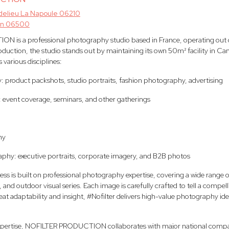
elieu La Napoule 06210
n 06500
is a professional photography studio based in France, operating out of
duction, the studio stands out by maintaining its own 50m² facility in Ca
various disciplines:
: product packshots, studio portraits, fashion photography, advertising
 event coverage, seminars, and other gatherings
hy
phy: executive portraits, corporate imagery, and B2B photos
ness is built on professional photography expertise, covering a wide range o
nd outdoor visual series. Each image is carefully crafted to tell a compelling
reat adaptability and insight, #Nofilter delivers high-value photography ide
expertise, NOFILTER PRODUCTION collaborates with major national compan