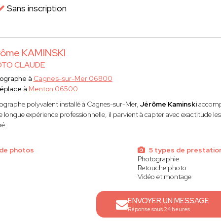
Sans inscription
rôme KAMINSKI
TO CLAUDE
ographe à
Cagnes-sur-Mer 06800
éplace à
Menton 06500
ographe polyvalent installé à Cagnes-sur-Mer,
Jérôme Kaminski
accompag
 longue expérience professionnelle, il parvient à capter avec exactitude le
né.
de photos
5 types de prestatio
Photographie
Retouche photo
Vidéo et montage
ENVOYER UN MESSAGE
Réponse sous 24 heures