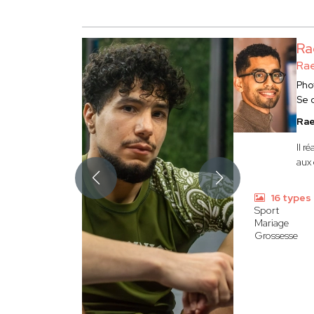
Ra
Ra
Pho
Se 
Rae
Il r
aux 
16 types
Sport
Mariage
Grossesse