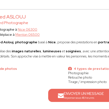
ed ASLOUJ
ed Photographe
tographe à
Nice 06300
déplace à
Menton 06500
d Aslouj
,
photographe
basé à
Nice
, propose des prestations en
portra
éalise des
images naturelles
,
lumineuses
et
soignées
, avec une attentio
détails. Son approche vise à mettre en valeur les personnes, les moments et
 de photos
4 types de prestatio
Photographie
Retouche photo
Tirage / impression photo
ENVOYER UN MESSAGE
Réponse sous 48 heures