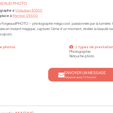
GEAUD PHOTO
ographe à
Vidauban 83550
place à
Menton 06500
ForgeaudPHOTO — photographe méga cool, passionnée par la lumière, les é
naire en instant magique, capturer l’âme d’un moment, révéler la beauté na
toujours.
e photos
2 types de prestatio
Photographie
Retouche photo
ENVOYER UN MESSAGE
Réponse sous 72 heures