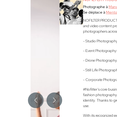
Photographe à
Mand
Se déplace à
Mento
NOFILTER PRODUCTION 
and video content pro
photographers across 
- Studio Photography
- Event Photography:
- Drone Photography
- Still Life Photograp
- Corporate Photogra
#Nofilter’s core busi
fashion photography, a
identity. Thanks to g
use.
With its recognized 