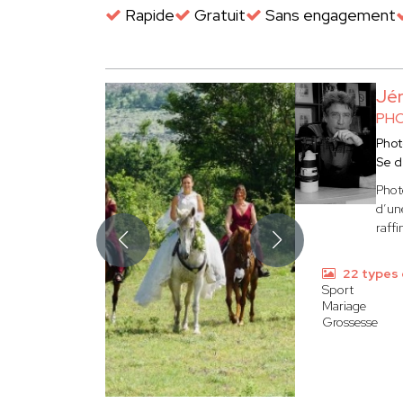
Rapide
Gratuit
Sans engagement
Jé
PHO
Phot
Se d
Phot
d’une
raffi
22 types 
Sport
Mariage
Grossesse