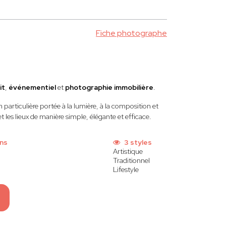
Fiche photographe
it
,
événementiel
et
photographie immobilière
.
n particulière portée à la lumière, à la composition et
 les lieux de manière simple, élégante et efficace.
ns
3 styles
Artistique
Traditionnel
Lifestyle