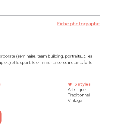
Fiche photographe
rporate (séminaire, team building, portraits…), les
) et le sport. Elle immortalise les instants forts
s
5 styles
Artistique
Traditionnel
Vintage