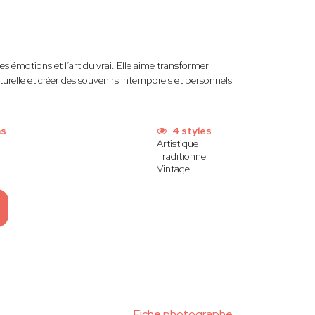
motions et l’art du vrai. Elle aime transformer
turelle et créer des souvenirs intemporels et personnels
ns
4 styles
Artistique
Traditionnel
Vintage
Fiche photographe