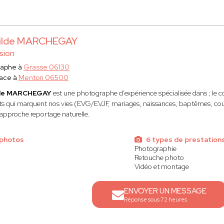
hilde MARCHEGAY
sion
raphe à
Grasse 06130
lace à
Menton 06500
lde MARCHEGAY
est une photographe d'expérience spécialisée dans ; le co
qui marquent nos vies (EVG/EVJF, mariages, naissances, baptêmes, couple…
approche reportage naturelle.
 photos
6 types de prestation
Photographie
Retouche photo
Vidéo et montage
ENVOYER UN MESSAGE
Réponse sous 72 heures