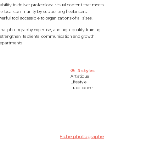
ility to deliver professional visual content that meets
he local community by supporting freelancers,
rful tool accessible to organizations of all sizes.
al photography expertise, and high-quality training.
at strengthen its clients' communication and growth.
departments.
3 styles
Artistique
Lifestyle
Traditionnel
Fiche photographe