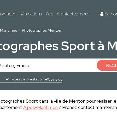
ontacte
Réalisations
Avis
Contactez-nous
Se co
Maritimes
Photographes Menton
tographes Sport à 
REC
Voir plus
otographes Sport dans la ville de Menton pour réaliser le
département
Alpes-Maritimes
? Prenez contact maintenant