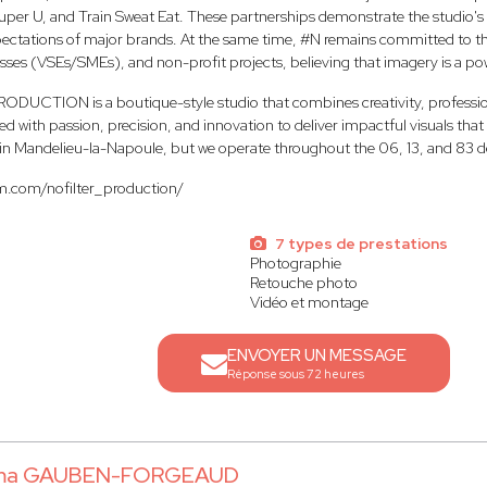
uper U, and Train Sweat Eat. These partnerships demonstrate the studio's ab
pectations of major brands. At the same time, #N remains committed to t
sses (VSEs/SMEs), and non-profit projects, believing that imagery is a powe
RODUCTION is a boutique-style studio that combines creativity, profession
led with passion, precision, and innovation to deliver impactful visuals th
d in Mandelieu-la-Napoule, but we operate throughout the 06, 13, and 83 
m.com/nofilter_production/
7 types de prestations
Photographie
Retouche photo
Vidéo et montage
ENVOYER UN MESSAGE
Réponse sous 72 heures
ma GAUBEN-FORGEAUD