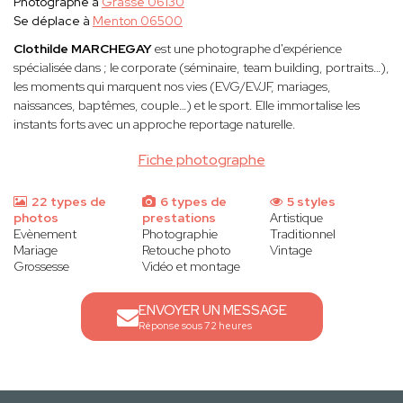
Photographe à
Grasse 06130
Se déplace à
Menton 06500
Clothilde MARCHEGAY
est une photographe d'expérience
spécialisée dans ; le corporate (séminaire, team building, portraits…),
les moments qui marquent nos vies (EVG/EVJF, mariages,
naissances, baptêmes, couple…) et le sport. Elle immortalise les
instants forts avec un approche reportage naturelle.
Fiche photographe
22 types de
6 types de
5 styles
photos
prestations
Artistique
Evènement
Photographie
Traditionnel
Mariage
Retouche photo
Vintage
Grossesse
Vidéo et montage
ENVOYER UN MESSAGE
Réponse sous 72 heures