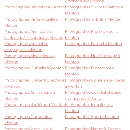
Architecture à Menton
Photographes Bâtiment à Menton
Photographes Suivi de chantier à
Menton
Photographes Visite virtuelle à
Photographes Airbnb à Menton
Menton
Photographes Architecture
Photographes Photo produit à
d'intérieur / Décoration à Menton
Menton
Photographes Animal de
Photographes Portrait à Menton
compagnie à Menton
Photographes Mode/Book à
Photographes Nu / Artistique à
Menton
Menton
Photographes Culinaire à Menton
Photographes Evènement à
Menton
Photographes Concert/Spectacle
Photographes Conférence / Salon
à Menton
à Menton
Photographes Anniversaire à
Photographes Cocktail et soirée
Menton
d'entreprise à Menton
Photographes Baptême à Menton
Photographes Industrielle à
Menton
Photographes Corporate à
Photographes Sport à Menton
Menton
Photographes Vue du ciel à
Photographes Nature à Menton