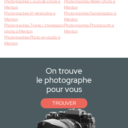
Photographes Cours de Drone à
Photographes Atelier photo à
Menton
Menton
Photographes IA générative à
Photographes Numérisation à
Menton
Menton
Photographes Tirage / impression
Photographes Photobooth à
photo à Menton
Menton
Photographes Photo en studio à
Menton
On trouve
le photographe
pour vous
TROUVER