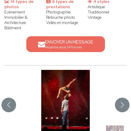
14 types de
6 types de
4 styles
photos
prestations
Artistique
Evènement
Photographie
Traditionnel
Immobilier &
Retouche photo
Vintage
Architecture
Vidéo et montage
Bâtiment
ENVOYER UN MESSAGE
Réponse sous 24 heures