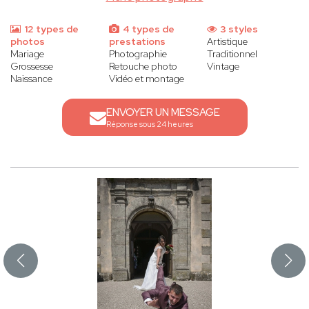
12 types de
4 types de
3 styles
photos
prestations
Artistique
Mariage
Photographie
Traditionnel
Grossesse
Retouche photo
Vintage
Naissance
Vidéo et montage
ENVOYER UN MESSAGE
Réponse sous 24 heures