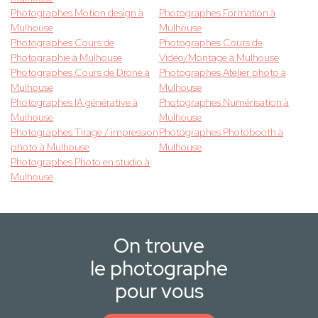
Photographes Motion design à
Photographes Formation à
Mulhouse
Mulhouse
Photographes Cours de
Photographes Cours de
Photographie à Mulhouse
Vidéo/Montage à Mulhouse
Photographes Cours de Drone à
Photographes Atelier photo à
Mulhouse
Mulhouse
Photographes IA générative à
Photographes Numérisation à
Mulhouse
Mulhouse
Photographes Tirage / impression
Photographes Photobooth à
photo à Mulhouse
Mulhouse
Photographes Photo en studio à
Mulhouse
On trouve
le photographe
pour vous