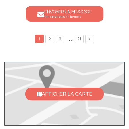
ENVOYER UN MESSAGE
Réponse sous 72 heures
...
1
2
3
21
AFFICHER LA CARTE