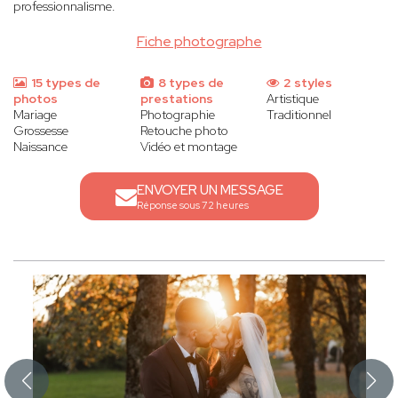
professionnalisme.
Fiche photographe
15 types de
8 types de
2 styles
photos
prestations
Artistique
Mariage
Photographie
Traditionnel
Grossesse
Retouche photo
Naissance
Vidéo et montage
ENVOYER UN MESSAGE
Réponse sous 72 heures