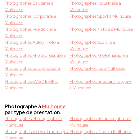
Photographes Baptême à
Photographes Industrielle à
Mulhouse
Mulhouse
Photographes Corporate à
Photographes Sport à Mulhouse
Mulhouse
Photographes Vue du ciel à
Photographes Nature à Mulhouse
Mulhouse
Photographes Auto / Moto à
Photographes Scolaire à
Mulhouse
Mulhouse
Photographes Photo d'identité à
Photographes Photothérapie à
Mulhouse
Mulhouse
Photographes Baby shower à
Photographes Iris à Mulhouse
Mulhouse
Photographes EVG / EVJF à
Photographes Boudoir / Lingerie
Mulhouse
à Mulhouse
Photographe à
Mulhouse
par type de prestation.
Photographes Photographie à
Photographes Retouche photo à
Mulhouse
Mulhouse
Photographes Vidéo et montage à
Photographes Drone à Mulhouse
Mulhouse