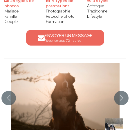
25 types de
4 types de
3 styles
photos
prestations
Artistique
Mariage
Photographie
Traditionnel
Famille
Retouche photo
Lifestyle
Couple
Formation
ENVOYER UN MESSAGE
Réponse sous 72 heures