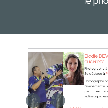
le ph
Elodie DE
CLIC N' REC
Photographe 
Se déplace à
P
Photographe pro
l'événementiel, e
partout en Franc
vidéaste profess