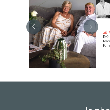
1
Evè
Mari
Fami