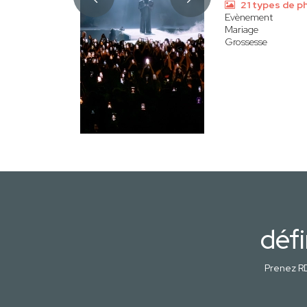
21 types de p
Evènement
Mariage
Grossesse
défi
Prenez RD