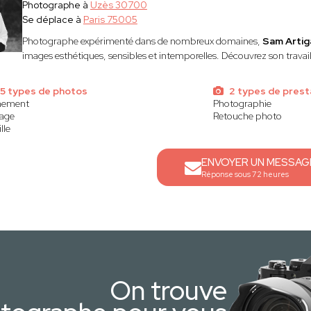
Photographe à
Uzès 30700
Se déplace à
Paris 75005
Photographe expérimenté dans de nombreux domaines,
Sam Artig
images esthétiques, sensibles et intemporelles. Découvrez son travail
5 types de photos
2 types de prest
nement
Photographie
age
Retouche photo
lle
ENVOYER UN MESSAG
Réponse sous 72 heures
On trouve