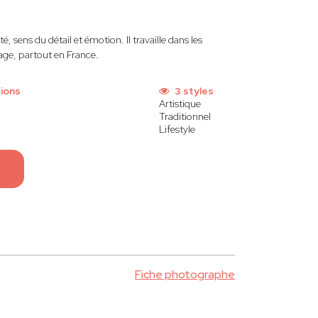
é, sens du détail et émotion. Il travaille dans les
age, partout en France.
ions
3 styles
Artistique
Traditionnel
Lifestyle
Fiche photographe