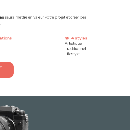
au
saura mettre en valeur votre projet et créer des
.
ations
4 styles
Artistique
Traditionnel
Lifestyle
E