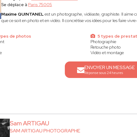
Se déplace à
Paris 75005
Maxime QUINTANEL
est un
photographe, vidéaste, graphiste. Il aime 
que ce soit en photo et en vidéo. Il concrétise vos idées pour les faire vivre 
ypes de photos
5 types de prestat
nt
Photographie
Retouche photo
e
Vidéo et montage
ENVOYER UN MESSAGE
Réponse sous 24 heures
Sam ARTIGAU
SAM ARTIGAU PHOTOGRAPHE