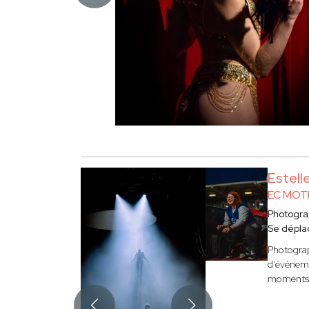
Estel
EC MOT
Photogr
Se dépla
Photograp
d’événeme
moments f