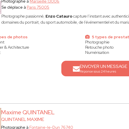
Photographe à
Marseille 13006
Se déplace à
Paris 75005
Photographe passionné,
Enzo Catauro
capture l’instant avec authenticit
domaines du portrait, du sport automobile, de l’événementiel et du mari
ypes de photos
5 types de prestat
nt
Photographie
er & Architecture
Retouche photo
t
Numérisation
ENVOYER UN MESSAGE
Réponse sous 24 heures
Maxime QUINTANEL
QUINTANEL MAXIME
Photographe à
Fontaine-le-Dun 76740