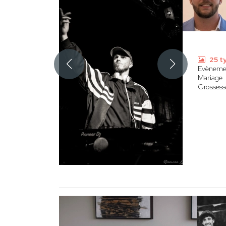
25 t
Evèneme
Mariage
Grossess