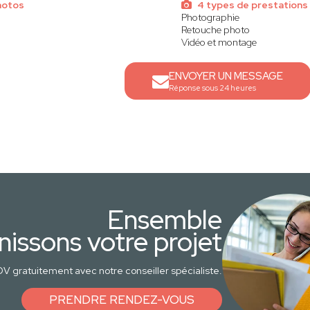
hotos
4 types de prestations
Photographie
Retouche photo
Vidéo et montage
ENVOYER UN MESSAGE
Réponse sous 24 heures
Ensemble
nissons votre projet
V gratuitement avec notre conseiller spécialiste.
PRENDRE RENDEZ-VOUS