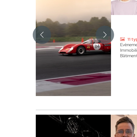
11 t
Evèneme
Immobili
Bâtimen