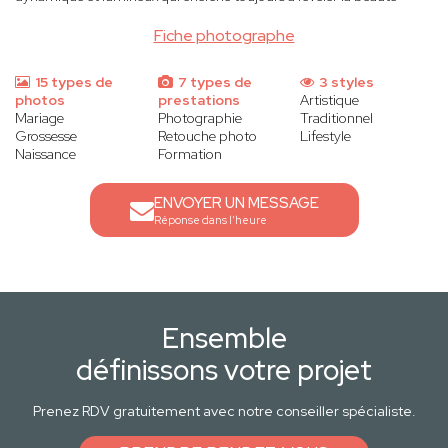
Fiche photographe
15 types de
7 types de
3 styles
photos
prestations
Artistique
Mariage
Photographie
Traditionnel
Grossesse
Retouche photo
Lifestyle
Naissance
Formation
ENVOYER UN MESSAGE
Réponse dans l'heure
Ensemble
définissons votre projet
Prenez RDV gratuitement avec notre conseiller spécialiste.