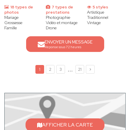
18 types de
7 types de
5 styles
photos
prestations
Artistique
Mariage
Photographie
Traditionnel
Grossesse
Vidéo et montage
Vintage
Famille
Drone
ENVOYER UN MESSAGE
Réponse sous 72 heures
...
1
2
3
21
AFFICHER LA CARTE