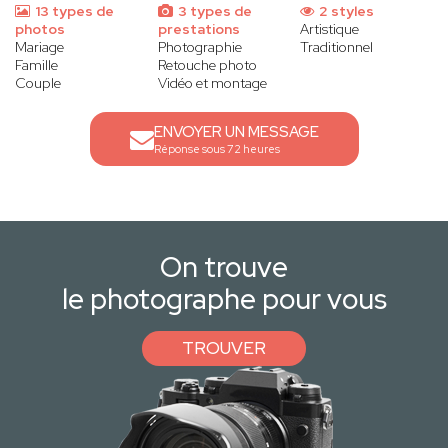
13 types de
3 types de
2 styles
photos
prestations
Artistique
Mariage
Photographie
Traditionnel
Famille
Retouche photo
Couple
Vidéo et montage
ENVOYER UN MESSAGE
Réponse sous 72 heures
On trouve
le photographe pour vous
TROUVER