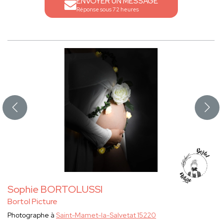
ENVOYER UN MESSAGE
Réponse sous 72 heures
Sophie BORTOLUSSI
Bortol Picture
Photographe à
Saint-Mamet-la-Salvetat 15220