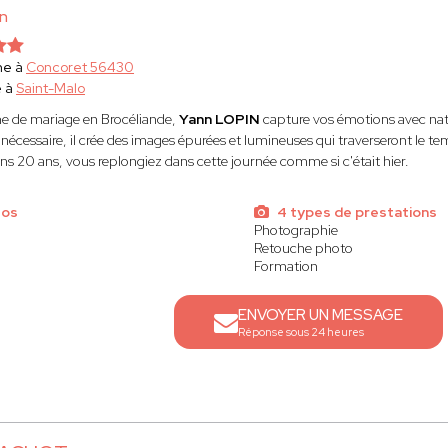
in
he à
Concoret 56430
e à
Saint-Malo
e de mariage en Brocéliande,
Yann LOPIN
capture vos émotions avec natu
nécessaire, il crée des images épurées et lumineuses qui traverseront le te
ns 20 ans, vous replongiez dans cette journée comme si c'était hier.
tos
4 types de prestations
Photographie
Retouche photo
Formation
ENVOYER UN MESSAGE
Réponse sous 24 heures