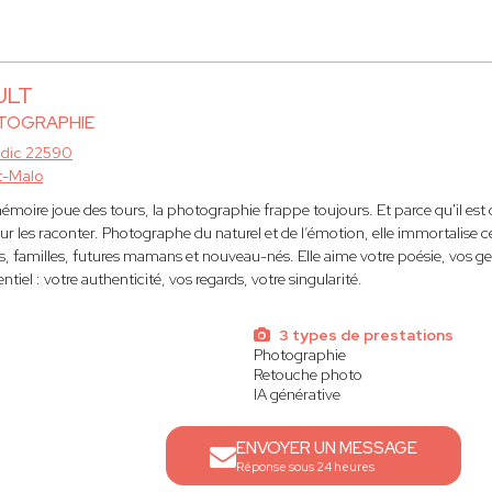
ULT
TOGRAPHIE
rdic 22590
t-Malo
émoire joue des tours, la photographie frappe toujours. Et parce qu'il est d
our les raconter. Photographe du naturel et de l’émotion, elle immortalise 
s, familles, futures mamans et nouveau-nés. Elle aime votre poésie, vos gest
entiel : votre authenticité, vos regards, votre singularité.
3 types de prestations
Photographie
Retouche photo
IA générative
ENVOYER UN MESSAGE
Réponse sous 24 heures