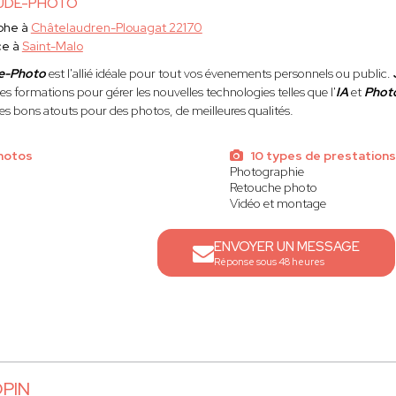
UDE-PHOTO
phe à
Châtelaudren-Plouagat 22170
ce à
Saint-Malo
e-Photo
est l'allié idéale pour tout vos évenements personnels ou public.
 formations pour gérer les nouvelles technologies telles que l'
IA
et
Phot
es bons atouts pour des photos, de meilleures qualités
.
hotos
10 types de prestations
Photographie
Retouche photo
Vidéo et montage
ENVOYER UN MESSAGE
Réponse sous 48 heures
OPIN