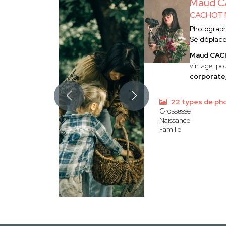
Maud 
CACHOT
Photograp
Se déplac
Maud CA
vintage, pou
corporate,
22 types de ph
Grossesse
Naissance
Famille