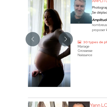
AMPLIT
Photogra
Se dépla
Amplitud
nombreuses
proposer l
30 types de p
Mariage
Grossesse
Naissance
Yann L