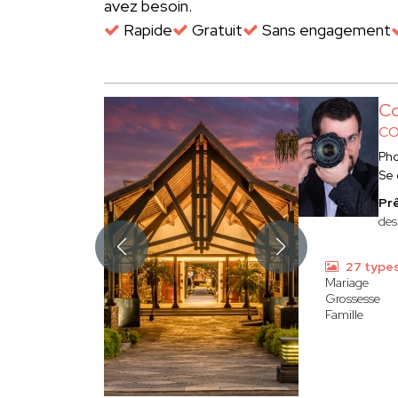
avez besoin.
Rapide
Gratuit
Sans engagement
Co
CO
Ph
Se
Prê
des
27 type
Mariage
Grossesse
Famille