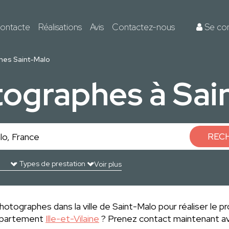
ontacte
Réalisations
Avis
Contactez-nous
Se co
hes Saint-Malo
tographes à Sai
REC
Voir plus
otographes dans la ville de Saint-Malo pour réaliser le pr
département
Ille-et-Vilaine
? Prenez contact maintenant av