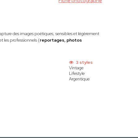
Fiche photographe
apture des images poétiques, sensibles et légèrement
 et les professionnels (
reportages, photos
3 styles
Vintage
Lifestyle
Argentique