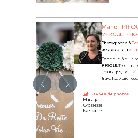
Marion PRIO
MPRIOULT PHO
Photographe à
Po
Se déplace à
Sain
Parce que là où la m
PRIOULT
est là p
: mariages, portrait
travail capture l’ess
5 types de photos
Mariage
Grossesse
Naissance