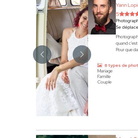
Yann Lop
5
Photograp
Se déplac
Photograph
quand c'est 
Pour que da
8 types de pho
Mariage
Famille
Couple