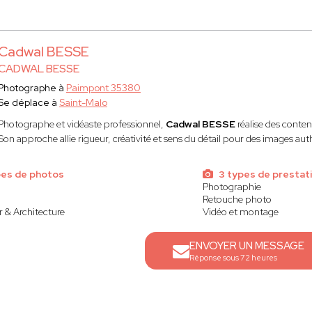
Cadwal BESSE
CADWAL BESSE
Photographe à
Paimpont 35380
Se déplace à
Saint-Malo
Photographe et vidéaste professionnel,
Cadwal BESSE
réalise des conten
Son approche allie rigueur, créativité et sens du détail pour des images au
pes de photos
3 types de prestat
Photographie
Retouche photo
 & Architecture
Vidéo et montage
ENVOYER UN MESSAGE
Réponse sous 72 heures