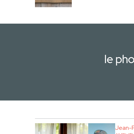
le ph
Jean-P