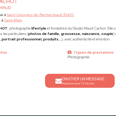
CACHOT
 MAUD
he à
Saint-Georges-de-Reintembault 35420
e à
Saint-Malo
CHOT
, photographe
lifestyle
et fondatrice du Studio Maud Cachot. Elle c
r les particuliers (
photos de famille, grossesse, naissance, couple
)
 portrait professionnel, produits…
), avec authenticité et émotion.
otos
1 types de prestations
Photographie
ENVOYER UN MESSAGE
Réponse sous 72 heures