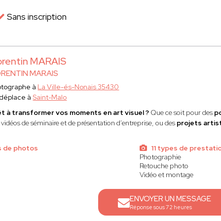
Sans inscription
rentin MARAIS
RENTIN MARAIS
otographe à
La Ville-és-Nonais 35430
 déplace à
Saint-Malo
t à transformer vos moments en art visuel ?
Que ce soit pour des
p
 vidéos de séminaire et de présentation d’entreprise, ou des
projets artis
s de photos
11 types de prestati
Photographie
Retouche photo
Vidéo et montage
ENVOYER UN MESSAGE
Réponse sous 72 heures