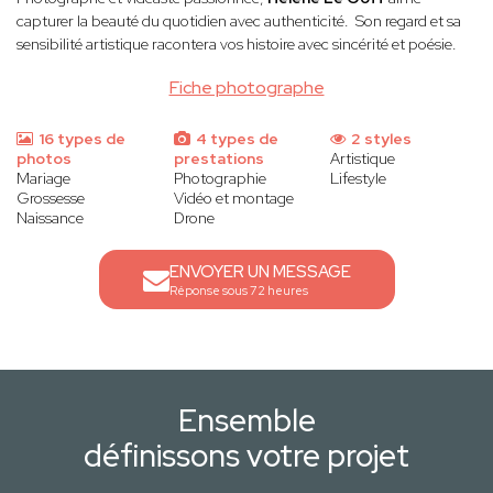
capturer la beauté du quotidien avec authenticité. Son regard et sa
sensibilité artistique racontera vos histoire avec sincérité et poésie.
Fiche photographe
16 types de
4 types de
2 styles
photos
prestations
Artistique
Mariage
Photographie
Lifestyle
Grossesse
Vidéo et montage
Naissance
Drone
ENVOYER UN MESSAGE
Réponse sous 72 heures
Ensemble
définissons votre projet