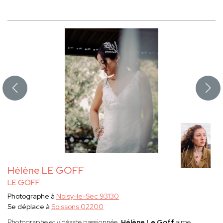
Hélène LE GOFF
LE GOFF
Photographe à
Noisy-le-Sec 93130
Se déplace à
Soissons 02200
Photographe et vidéaste passionnée,
Hélène Le Goff
aime