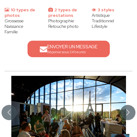
10 types de
2 types de
3 styles
photos
prestations
Artistique
Grossesse
Photographie
Traditionnel
Naissance
Retouche photo
Lifestyle
Famille
ENVOYER UN MESSAGE
Réponse sous 24 heures