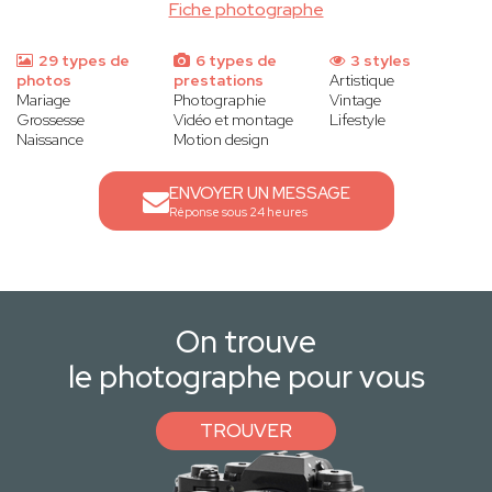
Fiche photographe
29 types de
6 types de
3 styles
photos
prestations
Artistique
Mariage
Photographie
Vintage
Grossesse
Vidéo et montage
Lifestyle
Naissance
Motion design
ENVOYER UN MESSAGE
Réponse sous 24 heures
On trouve
le photographe pour vous
TROUVER