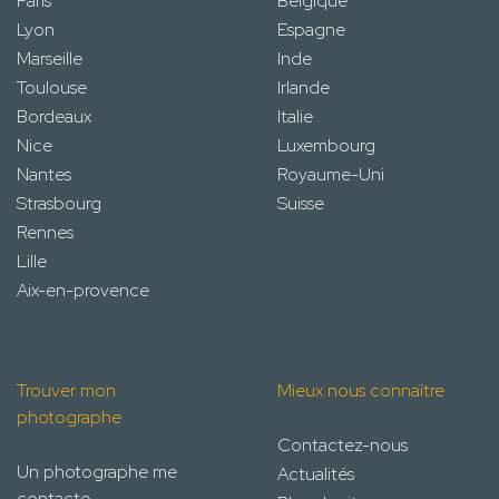
Paris
Belgique
Lyon
Espagne
Marseille
Inde
Toulouse
Irlande
Bordeaux
Italie
Nice
Luxembourg
Nantes
Royaume-Uni
Strasbourg
Suisse
Rennes
Lille
Aix-en-provence
Trouver mon
Mieux nous connaître
photographe
Contactez-nous
Un photographe me
Actualités
contacte