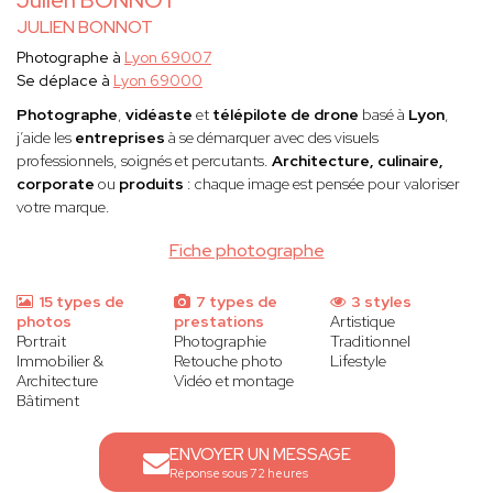
Julien BONNOT
JULIEN BONNOT
Photographe à
Lyon 69007
Se déplace à
Lyon 69000
Photographe
,
vidéaste
et
télépilote de drone
basé à
Lyon
,
j’aide les
entreprises
à se démarquer avec des visuels
professionnels, soignés et percutants.
Architecture, culinaire,
corporate
ou
produits
: chaque image est pensée pour valoriser
votre marque.
Fiche photographe
15 types de
7 types de
3 styles
photos
prestations
Artistique
Portrait
Photographie
Traditionnel
Immobilier &
Retouche photo
Lifestyle
Architecture
Vidéo et montage
Bâtiment
ENVOYER UN MESSAGE
Réponse sous 72 heures