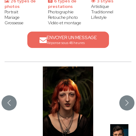
26 types de
6 types de
3 styles
photos
prestations
Artistique
Portrait
Photographie
Traditionnel
Mariage
Retouche photo
Lifestyle
Grossesse
Vidéo et montage
ENVOYER UN MESSAGE
Réponse sous 48 heures