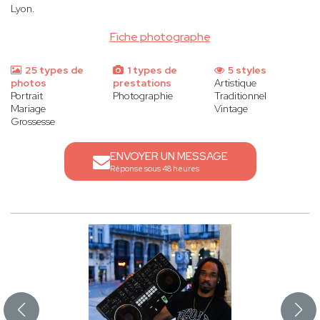
Lyon.
Fiche photographe
25 types de
1 types de
5 styles
photos
prestations
Artistique
Portrait
Photographie
Traditionnel
Mariage
Vintage
Grossesse
ENVOYER UN MESSAGE
Réponse sous 48 heures