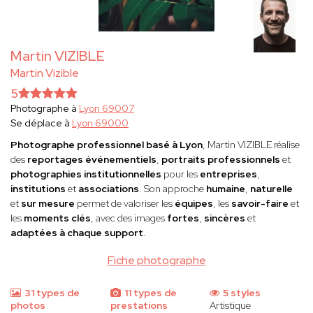
Martin VIZIBLE
Martin Vizible
5
Photographe à
Lyon 69007
Se déplace à
Lyon 69000
Photographe professionnel basé à Lyon
, Martin VIZIBLE réalise
des
reportages événementiels
,
portraits professionnels
et
photographies institutionnelles
pour les
entreprises
,
institutions
et
associations
. Son approche
humaine
,
naturelle
et
sur mesure
permet de valoriser les
équipes
, les
savoir-faire
et
les
moments clés
, avec des images
fortes
,
sincères
et
adaptées à chaque support
.
Fiche photographe
31 types de
11 types de
5 styles
photos
prestations
Artistique