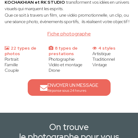
KOCHAKHIAN et RK STUDIO
transforment vos idées en univers
visuels qui marquent les esprits.
Que ce soit à travers un film, une vidéo promotionnelle, un clip, ou
une séance photo, évènements sportifs, ils réalisent votre objectif !
Fiche photographe
22 types de
8 types de
4 styles
photos
prestations
Artistique
Portrait
Photographie
Traditionnel
Famille
Vidéo et montage
Vintage
Couple
Drone
ENVOYER UN MESSAGE
Réponse sous 24 heures
On trouve
le photographe pour vous