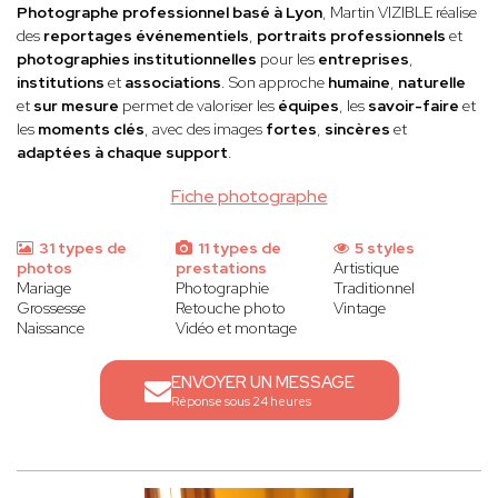
Photographe professionnel basé à Lyon
, Martin VIZIBLE réalise
des
reportages événementiels
,
portraits professionnels
et
photographies institutionnelles
pour les
entreprises
,
institutions
et
associations
. Son approche
humaine
,
naturelle
et
sur mesure
permet de valoriser les
équipes
, les
savoir-faire
et
les
moments clés
, avec des images
fortes
,
sincères
et
adaptées à chaque support
.
Fiche photographe
31 types de
11 types de
5 styles
photos
prestations
Artistique
Mariage
Photographie
Traditionnel
Grossesse
Retouche photo
Vintage
Naissance
Vidéo et montage
ENVOYER UN MESSAGE
Réponse sous 24 heures