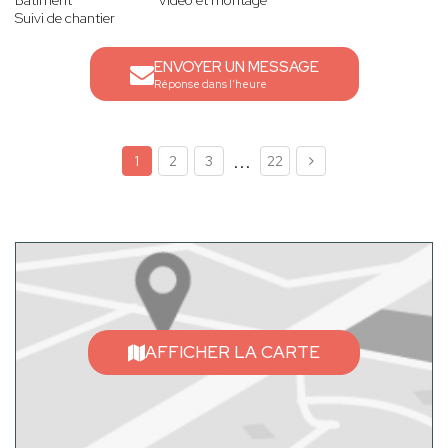
Bâtiment
Vidéo et montage
Suivi de chantier
ENVOYER UN MESSAGE
Réponse dans l'heure
...
1
2
3
22
AFFICHER LA CARTE