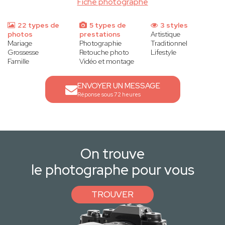
Fiche photographe
22 types de
5 types de
3 styles
photos
prestations
Artistique
Mariage
Photographie
Traditionnel
Grossesse
Retouche photo
Lifestyle
Famille
Vidéo et montage
ENVOYER UN MESSAGE
Réponse sous 72 heures
On trouve
le photographe pour vous
TROUVER