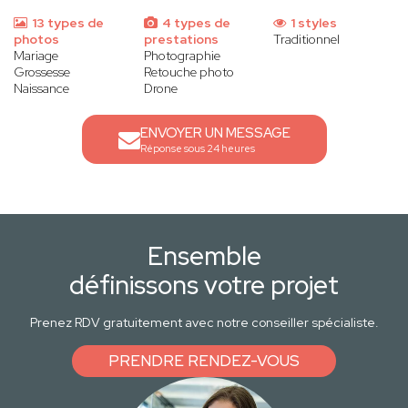
13 types de
4 types de
1 styles
photos
prestations
Traditionnel
Mariage
Photographie
Grossesse
Retouche photo
Naissance
Drone
ENVOYER UN MESSAGE
Réponse sous 24 heures
Ensemble
définissons votre projet
Prenez RDV gratuitement avec notre conseiller spécialiste.
PRENDRE RENDEZ-VOUS