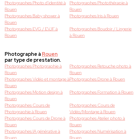
Photographes Photo d'identité à
Photographes Photothérapie à
Rouen
Rouen
Photographes Baby shower à
Photographes Iris à Rouen
Rouen
Photographes EVG / EVJF à
Photographes Boudoir / Lingerie
Rouen
à Rouen
Photographe à
Rouen
par type de prestation.
Photographes Photographie à
Photographes Retouche photo à
Rouen
Rouen
Photographes Vidéo et montage à
Photographes Drone à Rouen
Rouen
Photographes Motion design à
Photographes Formation à Rouen
Rouen
Photographes Cours de
Photographes Cours de
Photographie à Rouen
Vidéo/Montage à Rouen
Photographes Cours de Drone à
Photographes Atelier photo à
Rouen
Rouen
Photographes IA générative à
Photographes Numérisation à
Rouen
Rouen