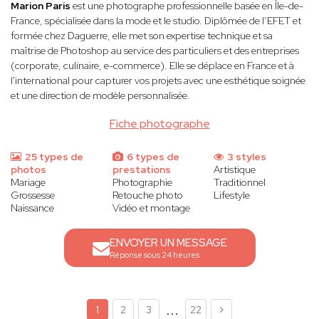
Marion Paris
est une photographe professionnelle basée en Île-de-
France, spécialisée dans la mode et le studio. Diplômée de l’EFET et
formée chez Daguerre, elle met son expertise technique et sa
maîtrise de Photoshop au service des particuliers et des entreprises
(corporate, culinaire, e-commerce). Elle se déplace en France et à
l'international pour capturer vos projets avec une esthétique soignée
et une direction de modèle personnalisée.
Fiche photographe
25 types de
6 types de
3 styles
photos
prestations
Artistique
Mariage
Photographie
Traditionnel
Grossesse
Retouche photo
Lifestyle
Naissance
Vidéo et montage
ENVOYER UN MESSAGE
Réponse sous 24 heures
...
1
2
3
22