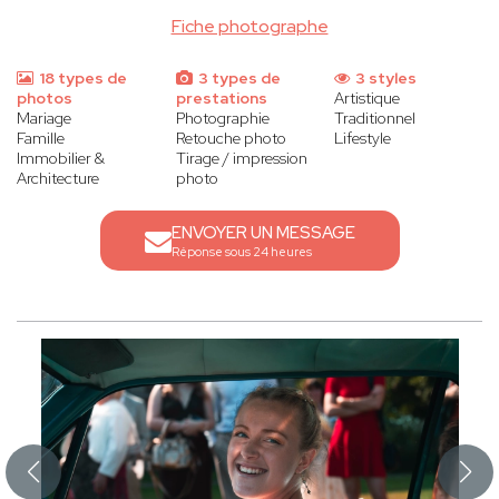
Fiche photographe
18 types de
3 types de
3 styles
photos
prestations
Artistique
Mariage
Photographie
Traditionnel
Famille
Retouche photo
Lifestyle
Immobilier &
Tirage / impression
Architecture
photo
ENVOYER UN MESSAGE
Réponse sous 24 heures