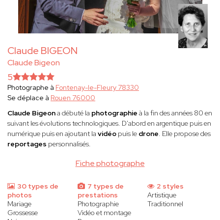
Claude BIGEON
Claude Bigeon
5
Photographe à
Fontenay-le-Fleury 78330
Se déplace à
Rouen 76000
Claude Bigeon
a débuté la
photographie
à la fin des années 80 en
suivant les évolutions technologiques. D'abord en argentique puis en
numérique puis en ajoutant la
vidéo
puis le
drone
. Elle propose des
reportages
personnalisés.
Fiche photographe
30 types de
7 types de
2 styles
photos
prestations
Artistique
Mariage
Photographie
Traditionnel
Grossesse
Vidéo et montage