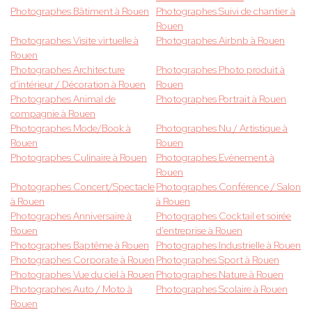
Photographes Bâtiment à Rouen
Photographes Suivi de chantier à
Rouen
Photographes Visite virtuelle à
Photographes Airbnb à Rouen
Rouen
Photographes Architecture
Photographes Photo produit à
d'intérieur / Décoration à Rouen
Rouen
Photographes Animal de
Photographes Portrait à Rouen
compagnie à Rouen
Photographes Mode/Book à
Photographes Nu / Artistique à
Rouen
Rouen
Photographes Culinaire à Rouen
Photographes Evènement à
Rouen
Photographes Concert/Spectacle
Photographes Conférence / Salon
à Rouen
à Rouen
Photographes Anniversaire à
Photographes Cocktail et soirée
Rouen
d'entreprise à Rouen
Photographes Baptême à Rouen
Photographes Industrielle à Rouen
Photographes Corporate à Rouen
Photographes Sport à Rouen
Photographes Vue du ciel à Rouen
Photographes Nature à Rouen
Photographes Auto / Moto à
Photographes Scolaire à Rouen
Rouen