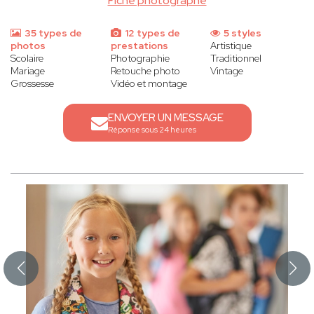
Fiche photographe
35 types de
12 types de
5 styles
photos
prestations
Artistique
Scolaire
Photographie
Traditionnel
Mariage
Retouche photo
Vintage
Grossesse
Vidéo et montage
ENVOYER UN MESSAGE
Réponse sous 24 heures