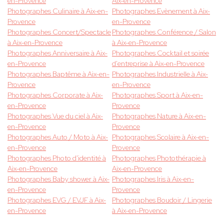
en-Provence
Aix-en-Provence
Photographes Culinaire à Aix-en-
Photographes Evènement à Aix-
Provence
en-Provence
Photographes Concert/Spectacle
Photographes Conférence / Salon
à Aix-en-Provence
à Aix-en-Provence
Photographes Anniversaire à Aix-
Photographes Cocktail et soirée
en-Provence
d'entreprise à Aix-en-Provence
Photographes Baptême à Aix-en-
Photographes Industrielle à Aix-
Provence
en-Provence
Photographes Corporate à Aix-
Photographes Sport à Aix-en-
en-Provence
Provence
Photographes Vue du ciel à Aix-
Photographes Nature à Aix-en-
en-Provence
Provence
Photographes Auto / Moto à Aix-
Photographes Scolaire à Aix-en-
en-Provence
Provence
Photographes Photo d'identité à
Photographes Photothérapie à
Aix-en-Provence
Aix-en-Provence
Photographes Baby shower à Aix-
Photographes Iris à Aix-en-
en-Provence
Provence
Photographes EVG / EVJF à Aix-
Photographes Boudoir / Lingerie
en-Provence
à Aix-en-Provence