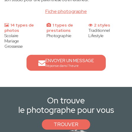
Fiche photographe
14 types de
1 types de
2 styles
photos
prestations
Traditionnel
Scolaire
Photographie
Lifestyle
Mariage
Grossesse
ENVOYER UN MESSAGE
Réponse dans l'heure
On trouve
le photographe pour vous
TROUVER