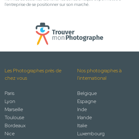
l'entreprise de se positionner sur son marché.
Les Photographes près de
Nos photographes à
chez vous
l'international
Paris
Belgique
Lyon
Espagne
Marseille
Inde
Toulouse
Irlande
Bordeaux
Italie
Nice
Luxembourg