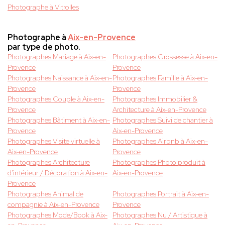
Photographe à Vitrolles
Photographe à
Aix-en-Provence
par type de photo.
Photographes Mariage à Aix-en-
Photographes Grossesse à Aix-en-
Provence
Provence
Photographes Naissance à Aix-en-
Photographes Famille à Aix-en-
Provence
Provence
Photographes Couple à Aix-en-
Photographes Immobilier &
Provence
Architecture à Aix-en-Provence
Photographes Bâtiment à Aix-en-
Photographes Suivi de chantier à
Provence
Aix-en-Provence
Photographes Visite virtuelle à
Photographes Airbnb à Aix-en-
Aix-en-Provence
Provence
Photographes Architecture
Photographes Photo produit à
d'intérieur / Décoration à Aix-en-
Aix-en-Provence
Provence
Photographes Animal de
Photographes Portrait à Aix-en-
compagnie à Aix-en-Provence
Provence
Photographes Mode/Book à Aix-
Photographes Nu / Artistique à