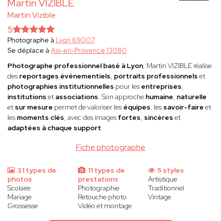
Martin VIZIBLE
Martin Vizible
5
Photographe à
Lyon 69007
Se déplace à
Aix-en-Provence 13080
Photographe professionnel basé à Lyon
, Martin VIZIBLE réalise
des
reportages événementiels
,
portraits professionnels
et
photographies institutionnelles
pour les
entreprises
,
institutions
et
associations
. Son approche
humaine
,
naturelle
et
sur mesure
permet de valoriser les
équipes
, les
savoir-faire
et
les
moments clés
, avec des images
fortes
,
sincères
et
adaptées à chaque support
.
Fiche photographe
31 types de
11 types de
5 styles
photos
prestations
Artistique
Scolaire
Photographie
Traditionnel
Mariage
Retouche photo
Vintage
Grossesse
Vidéo et montage