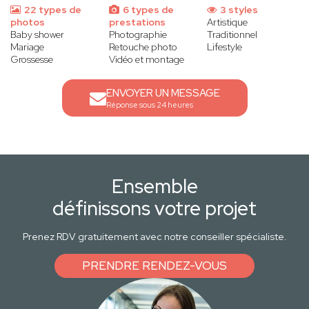
22 types de
6 types de
3 styles
photos
prestations
Artistique
Baby shower
Photographie
Traditionnel
Mariage
Retouche photo
Lifestyle
Grossesse
Vidéo et montage
ENVOYER UN MESSAGE
Réponse sous 24 heures
Ensemble
définissons votre projet
Prenez RDV gratuitement avec notre conseiller spécialiste.
PRENDRE RENDEZ-VOUS