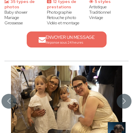
35 types de
12 types de
5 styles
photos
prestations
Artistique
Baby shower
Photographie
Traditionnel
Mariage
Retouche photo
Vintage
Grossesse
Vidéo et montage
ENVOYER UN MESSAGE
Réponse sous 24 heures