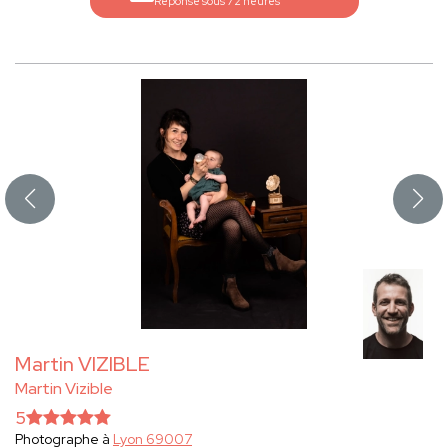
Réponse sous 72 heures
Martin VIZIBLE
Martin Vizible
5
Photographe à
Lyon 69007