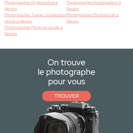
Photographes IA générative à
Photographes Numérisation à
Nevers
Nevers
Photographes Tirage / impression
Photographes Photobooth à
photo à Nevers
Nevers
Photographes Photo en studio à
Nevers
On trouve
le photographe
pour vous
TROUVER