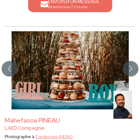
ENVOYER UN MESSAGE
Réponse sous 72 heures
Mahefasoa PINEAU
LAED Compagnie
Photographe à
Cordemais 44360