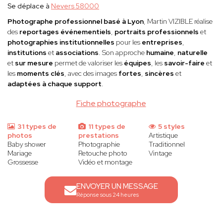
Se déplace à
Nevers 58000
Photographe professionnel basé à Lyon
, Martin VIZIBLE réalise
des
reportages événementiels
,
portraits professionnels
et
photographies institutionnelles
pour les
entreprises
,
institutions
et
associations
. Son approche
humaine
,
naturelle
et
sur mesure
permet de valoriser les
équipes
, les
savoir-faire
et
les
moments clés
, avec des images
fortes
,
sincères
et
adaptées à chaque support
.
Fiche photographe
31 types de
11 types de
5 styles
photos
prestations
Artistique
Baby shower
Photographie
Traditionnel
Mariage
Retouche photo
Vintage
Grossesse
Vidéo et montage
ENVOYER UN MESSAGE
Réponse sous 24 heures