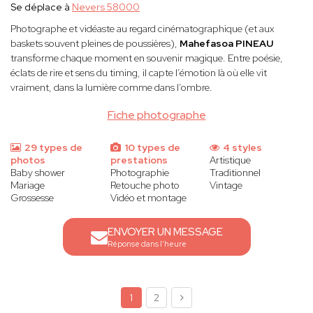
Se déplace à
Nevers 58000
Photographe et vidéaste au regard cinématographique (et aux
baskets souvent pleines de poussières),
Mahefasoa PINEAU
transforme chaque moment en souvenir magique. Entre poésie,
éclats de rire et sens du timing, il capte l’émotion là où elle vit
vraiment, dans la lumière comme dans l’ombre.
Fiche photographe
29 types de
10 types de
4 styles
photos
prestations
Artistique
Baby shower
Photographie
Traditionnel
Mariage
Retouche photo
Vintage
Grossesse
Vidéo et montage
ENVOYER UN MESSAGE
Réponse dans l'heure
1
2