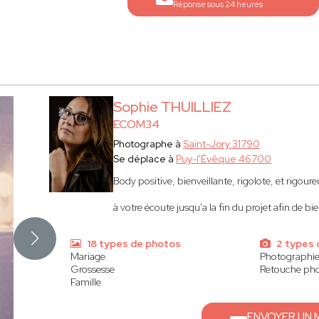
Réponse sous 24 heures
Sophie THUILLIEZ
ECOM34
Photographe à
Saint-Jory 31790
Se déplace à
Puy-l'Évêque 46700
Body positive, bienveillante, rigolote, et rigour
à votre écoute jusqu'a la fin du projet afin de b
18 types de photos
2 types 
Mariage
Photographi
Grossesse
Retouche ph
Famille
ENVOYER UN 