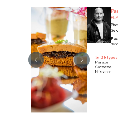
Pa
FLA
Pho
Se 
Pas
dema
29 types
Mariage
Grossesse
Naissance