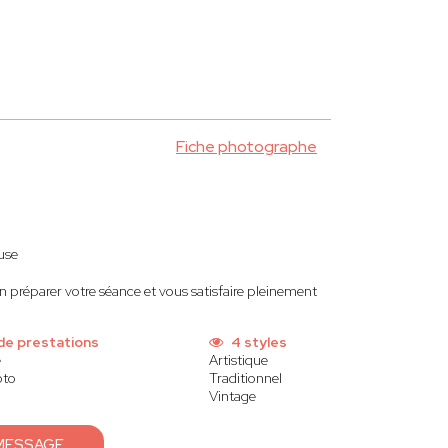
Fiche photographe
euse
ien préparer votre séance et vous satisfaire pleinement
de prestations
4 styles
e
Artistique
oto
Traditionnel
Vintage
MESSAGE