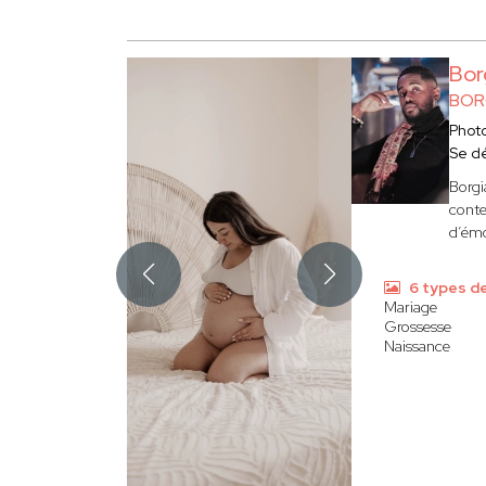
Bor
BOR
Phot
Se d
Borgi
conte
d’émo
6 types d
Mariage
Grossesse
Naissance