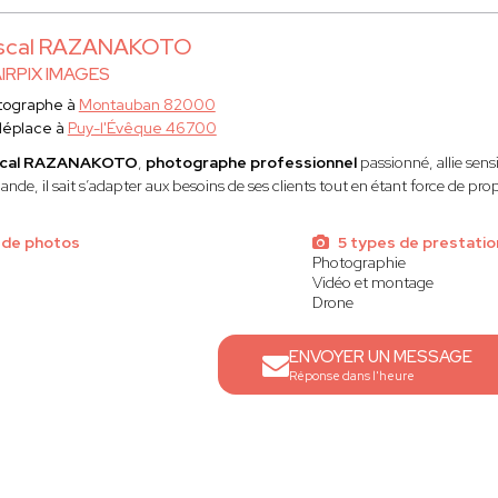
scal RAZANAKOTO
IRPIX IMAGES
tographe à
Montauban 82000
déplace à
Puy-l'Évêque 46700
cal RAZANAKOTO
,
photographe professionnel
passionné, allie sensi
nde, il sait s’adapter aux besoins de ses clients tout en étant force de pro
 de photos
5 types de prestatio
Photographie
Vidéo et montage
Drone
ENVOYER UN MESSAGE
Réponse dans l'heure