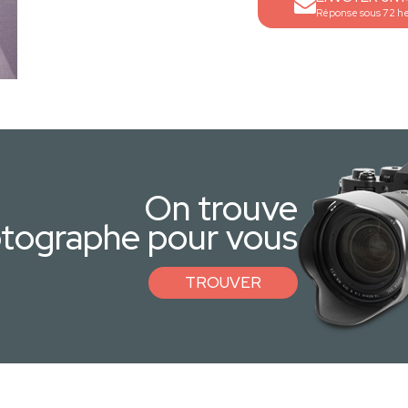
Réponse sous 72 h
On trouve
otographe pour vous
TROUVER