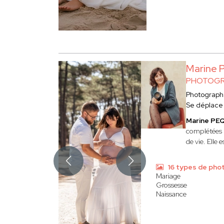
Marine 
PHOTOGR
Photograph
Se déplace
Marine PE
complétées p
de vie. Elle 
16 types de pho
Mariage
Grossesse
Naissance