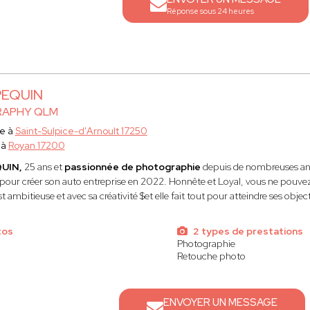
Réponse sous 24 heures
PEQUIN
APHY QLM
e à
Saint-Sulpice-d'Arnoult 17250
 à
Royan 17200
QUIN,
25 ans et
passionnée de photographie
depuis de nombreuses ann
our créer son auto entreprise en 2022. Honnête et Loyal, vous ne pouvez l
est ambitieuse et avec sa créativité $et elle fait tout pour atteindre ses objecti
tos
2 types de prestations
Photographie
Retouche photo
ENVOYER UN MESSAGE