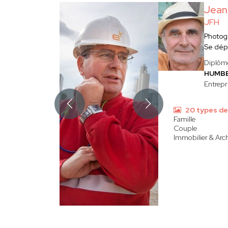
Jean
JFH
Photog
Se dép
Diplômé
HUMB
Entrepri
20 types de
Famille
Couple
Immobilier & Arch