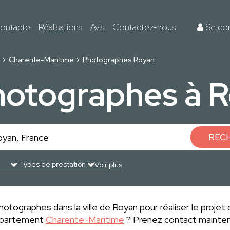
ontacte
Réalisations
Avis
Contactez-nous
Se co
Charente-Maritime
Photographes Royan
hotographes à 
REC
Voir plus
otographes dans la ville de Royan pour réaliser le projet 
département
Charente-Maritime
? Prenez contact mainten