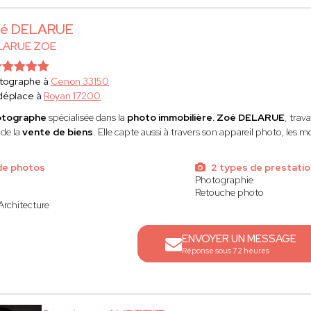
é DELARUE
LARUE ZOE
tographe à
Cenon 33150
déplace à
Royan 17200
otographe
spécialisée dans la
photo immobilière. Zoé DELARUE
, trav
 de la
vente de biens
. Elle capte aussi à travers son appareil photo, le
de photos
2 types de prestatio
Photographie
Retouche photo
Architecture
ENVOYER UN MESSAGE
Réponse sous 72 heures