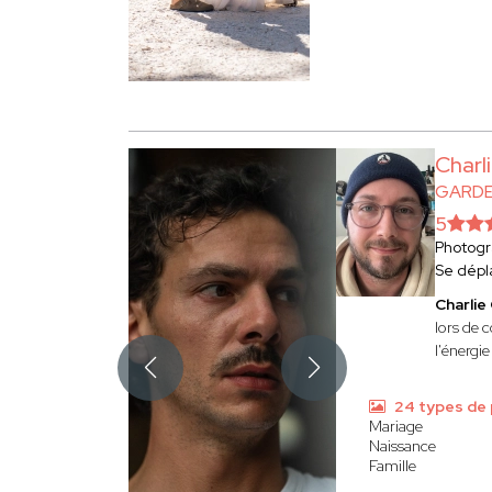
Char
GARDE
5
Photog
Se dépl
Charli
lors de 
l'énergi
24 types de
Mariage
Naissance
Famille