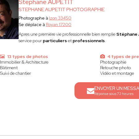
Stephane AUPETIT
STEPHANE AUPETIT PHOTOGRAPHIE
Photographe à
Izon 33450
Se déplace à
Royan 17200
Apres une premiére vie professionnelle bien remplie
Stéphane
service pour
particuliers
et
professionnels
.
13 types de photos
4 types de pre
Immobilier & Architecture
Photographie
Bâtiment
Retouche photo
Suivi de chantier
Vidéo et montage
ENVOYER UN MESS
Réponse sous 72 heures