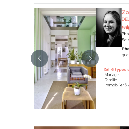
Zo
DE
5
Pho
Se 
Ph
que
6 types 
Mariage
Famille
Immobilier & 