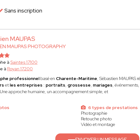
Sans inscription
tien MAUPAS
IEN MAUPAS PHOTOGRAPHY
phe à
Saintes 17100
ce à
Royan 17200
phe professionnel
basé en
Charente-Maritime
, Sébastien MAUPAS
r
rs
et
les entreprises
:
portraits
,
grossesse
,
mariages
, événements, 
 Une approche humaine, un accompagnement simple, et
otos
6 types de prestations
Photographie
Retouche photo
Vidéo et montage
ENVOYER UN MESSAGE