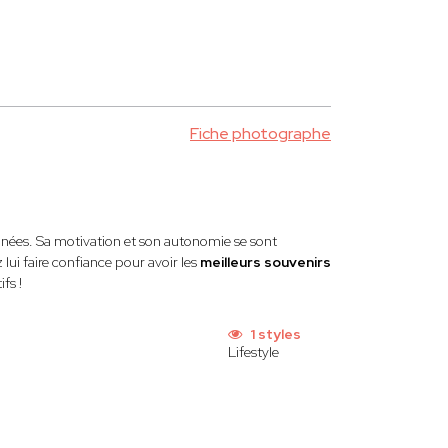
Fiche photographe
ées. Sa motivation et son autonomie se sont
ui faire confiance pour avoir les
meilleurs souvenirs
fs !
1 styles
Lifestyle