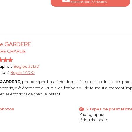
Réponse sous 72 heures
lie GARDERE
RE CHARLIE
raphe à
Bègles 33130
ace à
Royan 17200
e GARDERE
, photographe basé à Bordeaux, réalise des portraits, des photo
concerts, d'événements culturels, de festivals ou de tout autre moment impo
e et les émotions de chaque instant.
 photos
2 types de prestation
Photographie
Retouche photo