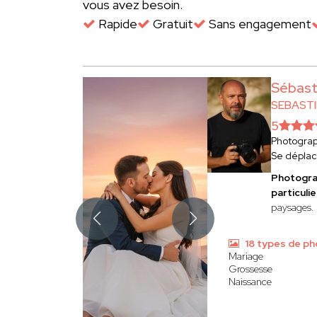
vous avez besoin.
Rapide
Gratuit
Sans engagement
Sébas
SEBAST
5
Photogra
Se dépla
Photogra
particulie
paysages.
18 types de ph
Mariage
Grossesse
Naissance