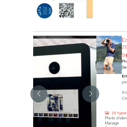
E
Z
5
Ph
Se
Er
pr
À t
Cha
25 type
Photo d'iden
Mariage