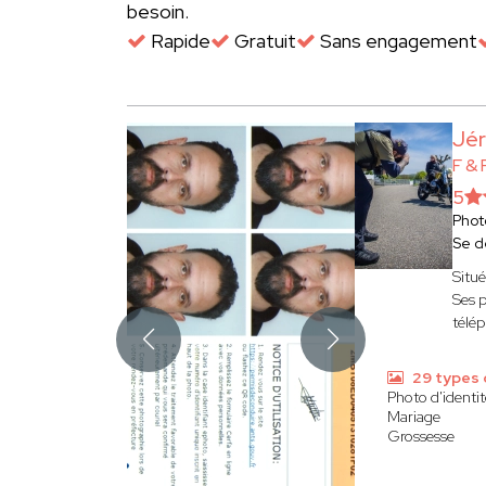
besoin.
Rapide
Gratuit
Sans engagement
Jé
F &
5
Phot
Se d
Situé
Ses p
télé
29 types 
Photo d'identit
Mariage
Grossesse