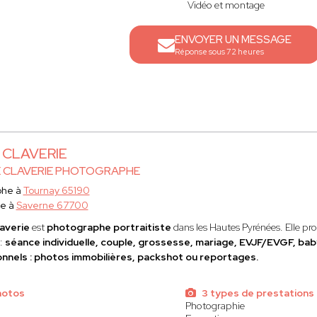
Vidéo et montage
ENVOYER UN MESSAGE
Réponse sous 72 heures
e CLAVERIE
E CLAVERIE PHOTOGRAPHE
phe à
Tournay 65190
ce à
Saverne 67700
laverie
est
photographe portraitiste
dans les Hautes Pyrénées. Elle p
 :
séance individuelle, couple, grossesse, mariage, EVJF/EVGF, ba
nnels : photos immobilières, packshot ou reportages.
hotos
3 types de prestations
Photographie