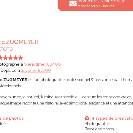
ENVOYER UN MESSAGE
Réponse sous 72 heures
ric ZUGMEYER
EFOTO
otographe à
Gérardmer 88400
 déplace à
Saverne 67700
ic ZUGMEYER
est un photographe professionnel & passionné par l’humain
ofessionnels.
ravers un style naturel, lumineux et sensible, il capture les émotions vraies
que image raconte une histoire, avec simplicité, élégance et une attention p
s de photos
4 types de prestati
tité
Photographie
Retouche photo