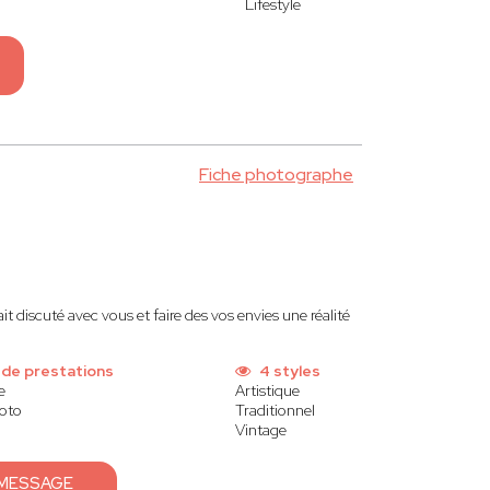
Lifestyle
Fiche photographe
 discuté avec vous et faire des vos envies une réalité
 de prestations
4 styles
e
Artistique
oto
Traditionnel
Vintage
 MESSAGE