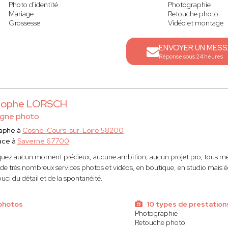
Photo d'identité
Photographie
Mariage
Retouche photo
Grossesse
Vidéo et montage
ENVOYER UN MES
Réponse sous 24 heures
stophe LORSCH
gne photo
aphe à
Cosne-Cours-sur-Loire 58200
ace à
Saverne 67700
ez aucun moment précieux, aucune ambition, aucun projet pro, tous mér
de très nombreux services photos et vidéos, en boutique, en studio mais ég
ci du détail et de la spontanéité.
photos
10 types de prestation
Photographie
Retouche photo