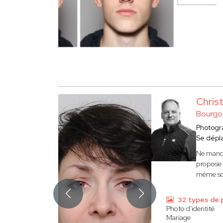
Chri
Bourgo
Photogr
Se dépl
Ne manqu
propose 
même sou
32 types de 
Photo d'identité
Mariage