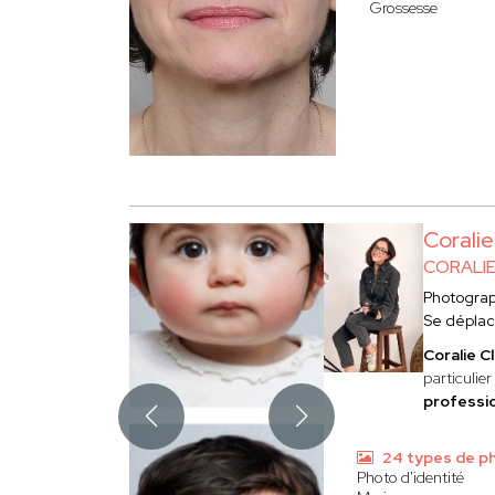
Grossesse
Corali
CORALI
Photogra
Se dépla
Coralie C
particulier
professio
24 types de p
Photo d'identité