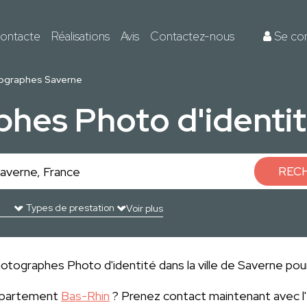
ontacte
Réalisations
Avis
Contactez-nous
Se co
ographes Saverne
hes Photo d'identi
REC
Voir plus
otographes Photo d'identité dans la ville de Saverne pour 
département
Bas-Rhin
? Prenez contact maintenant avec l