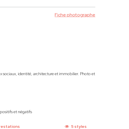
Fiche photographe
 sociaux, identité, architecture et immobilier. Photo et
ositifs et négatifs
restations
5 styles