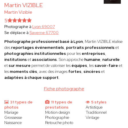
Martin VIZIBLE
Martin Vizible
5
Photographe à
Lyon 69007
Se déplace à
Saverne 67700
Photographe professionnel basé à Lyon
, Martin VIZIBLE réalise
des
reportages événementiels
,
portraits professionnels
et
photographies institutionnelles
pour les
entreprises
,
institutions
et
associations
. Son approche
humaine
,
naturelle
et
sur mesure
permet de valoriser les
équipes
, les
savoir-faire
et
les
moments clés
, avec des images
fortes
,
sincères
et
adaptées à chaque support
.
Fiche photographe
31 types de
11 types de
5 styles
photos
prestations
Artistique
Mariage
Motion design
Traditionnel
Grossesse
Photographie
Vintage
Naissance
Retouche photo