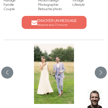
Mariage
Motion design
Vintage
Famille
Photographie
Lifestyle
Couple
Retouche photo
ENVOYER UN MESSAGE
Réponse sous 72 heures