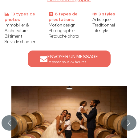
13 types de
8 types de
3 styles
photos
prestations
Artistique
Immobilier &
Motion design
Traditionnel
Architecture
Photographie
Lifestyle
Bâtiment
Retouche photo
Suivi de chantier
ENVOYER UN MESSAGE
Réponse sous 24 heures