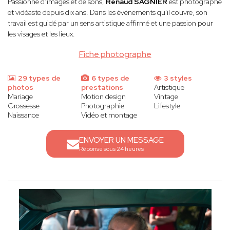
Passionné d’images et de sons,
Renaud SAGNIER
est photographe
et vidéaste depuis dix ans. Dans les événements qu'il couvre, son
travail est guidé par un sens artistique affirmé et une passion pour
les visages et les lieux.
Fiche photographe
29 types de
6 types de
3 styles
photos
prestations
Artistique
Mariage
Motion design
Vintage
Grossesse
Photographie
Lifestyle
Naissance
Vidéo et montage
ENVOYER UN MESSAGE
Réponse sous 24 heures