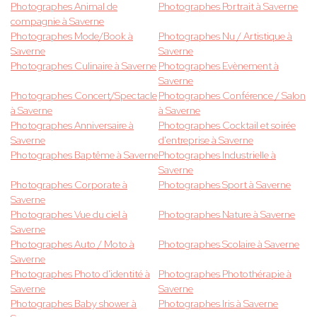
Photographes Animal de
Photographes Portrait à Saverne
compagnie à Saverne
Photographes Mode/Book à
Photographes Nu / Artistique à
Saverne
Saverne
Photographes Culinaire à Saverne
Photographes Evènement à
Saverne
Photographes Concert/Spectacle
Photographes Conférence / Salon
à Saverne
à Saverne
Photographes Anniversaire à
Photographes Cocktail et soirée
Saverne
d'entreprise à Saverne
Photographes Baptême à Saverne
Photographes Industrielle à
Saverne
Photographes Corporate à
Photographes Sport à Saverne
Saverne
Photographes Vue du ciel à
Photographes Nature à Saverne
Saverne
Photographes Auto / Moto à
Photographes Scolaire à Saverne
Saverne
Photographes Photo d'identité à
Photographes Photothérapie à
Saverne
Saverne
Photographes Baby shower à
Photographes Iris à Saverne