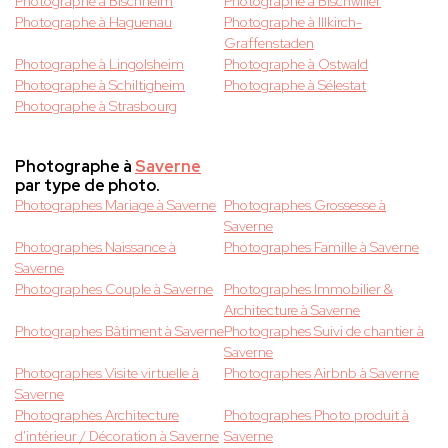
Photographe à Bischheim
Photographe à Bischwiller
Photographe à Haguenau
Photographe à Illkirch-
Graffenstaden
Photographe à Lingolsheim
Photographe à Ostwald
Photographe à Schiltigheim
Photographe à Sélestat
Photographe à Strasbourg
Photographe à
Saverne
par type de photo.
Photographes Mariage à Saverne
Photographes Grossesse à
Saverne
Photographes Naissance à
Photographes Famille à Saverne
Saverne
Photographes Couple à Saverne
Photographes Immobilier &
Architecture à Saverne
Photographes Bâtiment à Saverne
Photographes Suivi de chantier à
Saverne
Photographes Visite virtuelle à
Photographes Airbnb à Saverne
Saverne
Photographes Architecture
Photographes Photo produit à
d'intérieur / Décoration à Saverne
Saverne