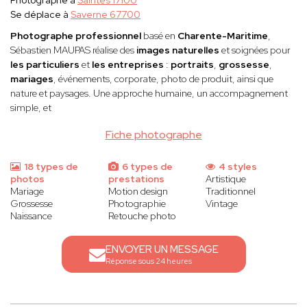
Photographe à
Saintes 17100
Se déplace à
Saverne 67700
Photographe professionnel
basé en
Charente-Maritime
,
Sébastien MAUPAS
réalise des
images naturelles
et soignées pour
les particuliers
et
les entreprises
:
portraits
,
grossesse
,
mariages
, événements, corporate, photo de produit, ainsi que
nature et paysages. Une approche humaine, un accompagnement
simple, et
Fiche photographe
18 types de
6 types de
4 styles
photos
prestations
Artistique
Mariage
Motion design
Traditionnel
Grossesse
Photographie
Vintage
Naissance
Retouche photo
ENVOYER UN MESSAGE
Réponse sous 24 heures