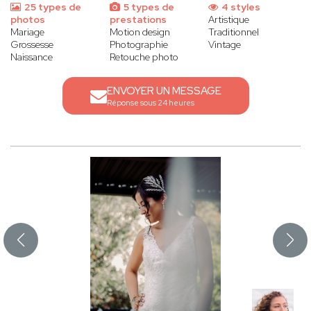
25 types de
5 types de
4 styles
photos
prestations
Artistique
Mariage
Motion design
Traditionnel
Grossesse
Photographie
Vintage
Naissance
Retouche photo
ENVOYER UN MESSAGE
Réponse sous 24 heures