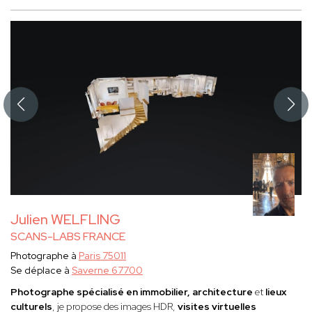
Julien WELFLING
SCANS-LABS FRANCE
Photographe à
Paris 75011
Se déplace à
Saverne 67700
Photographe spécialisé en immobilier, architecture
et
lieux
culturels
, je propose des images HDR,
visites virtuelles