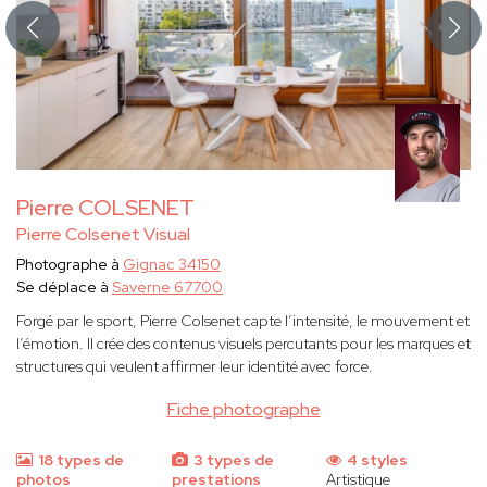
Pierre COLSENET
Pierre Colsenet Visual
Photographe à
Gignac 34150
Se déplace à
Saverne 67700
Forgé par le sport, Pierre Colsenet capte l’intensité, le mouvement et
l’émotion. Il crée des contenus visuels percutants pour les marques et
structures qui veulent affirmer leur identité avec force.
Fiche photographe
18 types de
3 types de
4 styles
photos
prestations
Artistique