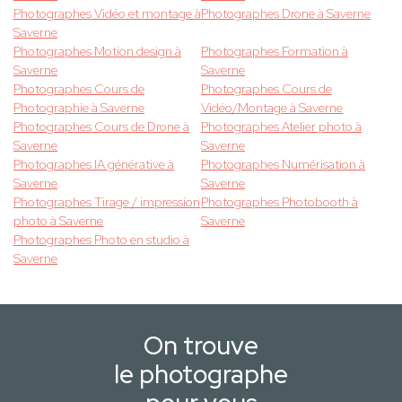
Photographes Vidéo et montage à
Photographes Drone à Saverne
Saverne
Photographes Motion design à
Photographes Formation à
Saverne
Saverne
Photographes Cours de
Photographes Cours de
Photographie à Saverne
Vidéo/Montage à Saverne
Photographes Cours de Drone à
Photographes Atelier photo à
Saverne
Saverne
Photographes IA générative à
Photographes Numérisation à
Saverne
Saverne
Photographes Tirage / impression
Photographes Photobooth à
photo à Saverne
Saverne
Photographes Photo en studio à
Saverne
On trouve
le photographe