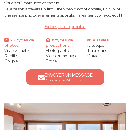
visuels qui marquent les esprits.
Que ce soit à travers un film, une vidéo promotionnelle, un clip, ou
une séance photo, évènements sportifs, ils réalisent votre objectif !
Fiche photographe
22 types de
8 types de
4 styles
photos
prestations
Artistique
Visite virtuelle
Photographie
Traditionnel
Famille
Vidéo et montage
Vintage
Couple
Drone
ENVOYER UN MESSAGE
Réponse sous 24 heures