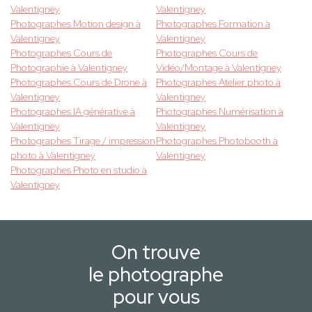
Valentigney
Valentigney
Photographes Motion design à
Photographes Formation à
Valentigney
Valentigney
Photographes Cours de
Photographes Cours de
Photographie à Valentigney
Vidéo/Montage à Valentigney
Photographes Cours de Drone à
Photographes Atelier photo à
Valentigney
Valentigney
Photographes IA générative à
Photographes Numérisation à
Valentigney
Valentigney
Photographes Tirage / impression
Photographes Photobooth à
photo à Valentigney
Valentigney
Photographes Photo en studio à
Valentigney
On trouve
le photographe
pour vous