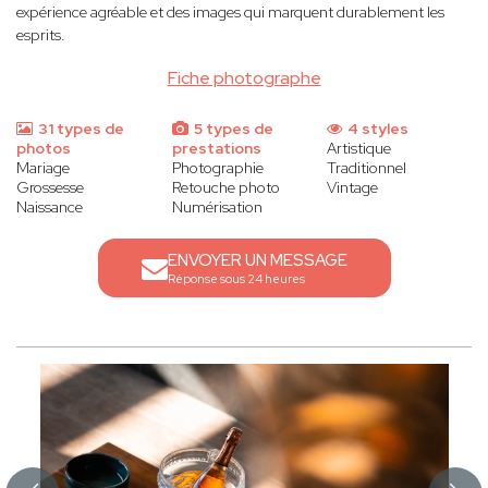
expérience agréable et des images qui marquent durablement les
esprits.
Fiche photographe
31 types de
5 types de
4 styles
photos
prestations
Artistique
Mariage
Photographie
Traditionnel
Grossesse
Retouche photo
Vintage
Naissance
Numérisation
ENVOYER UN MESSAGE
Réponse sous 24 heures