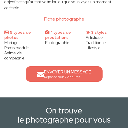
objectif est qu'autant votre loulou que vous, ayez un moment
agréable
Fiche photographe
5 types de
1 types de
3 styles
photos
prestations
Artistique
Mariage
Photographie
Traditionnel
Photo produit
Lifestyle
Animal de
compagnie
ENVOYER UN MESSAGE
Réponse sous 72 heures
On trouve
le photographe pour vous