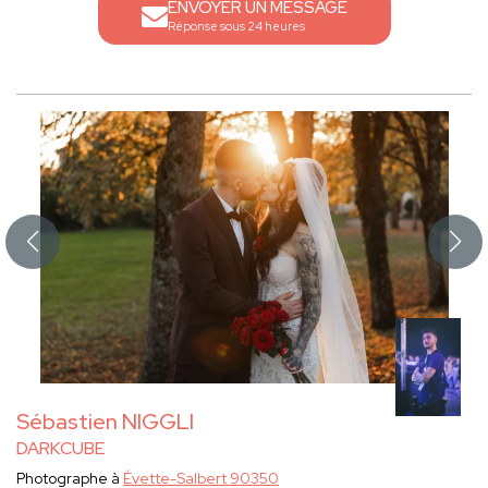
ENVOYER UN MESSAGE
Réponse sous 24 heures
Sébastien NIGGLI
DARKCUBE
Photographe à
Évette-Salbert 90350