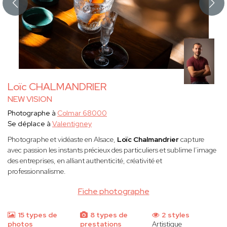
Loïc CHALMANDRIER
NEW VISION
Photographe à
Colmar 68000
Se déplace à
Valentigney
Photographe et vidéaste en Alsace,
Loïc Chalmandrier
capture
avec passion les instants précieux des particuliers et sublime l’image
des entreprises, en alliant authenticité, créativité et
professionnalisme.
Fiche photographe
15 types de
8 types de
2 styles
photos
prestations
Artistique