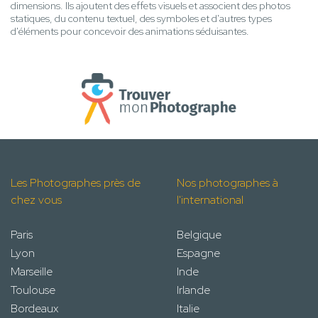
dimensions. Ils ajoutent des effets visuels et associent des photos
statiques, du contenu textuel, des symboles et d'autres types
d'éléments pour concevoir des animations séduisantes.
Les Photographes près de
Nos photographes à
chez vous
l'international
Paris
Belgique
Lyon
Espagne
Marseille
Inde
Toulouse
Irlande
Bordeaux
Italie