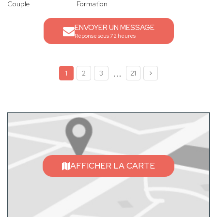
Couple
Formation
ENVOYER UN MESSAGE
Réponse sous 72 heures
...
1
2
3
21
AFFICHER LA CARTE