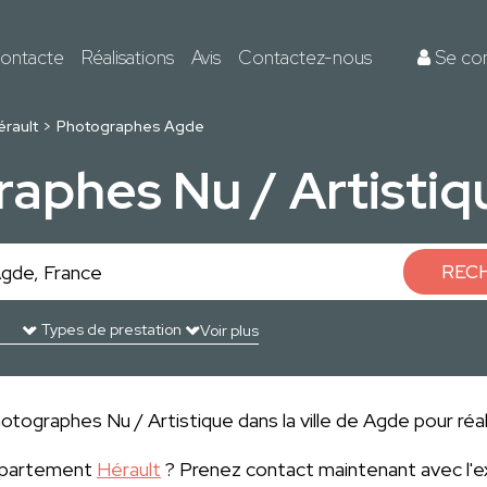
ontacte
Réalisations
Avis
Contactez-nous
Se co
érault
Photographes Agde
raphes Nu / Artistiq
REC
Voir plus
otographes Nu / Artistique dans la ville de Agde pour réal
département
Hérault
? Prenez contact maintenant avec l'