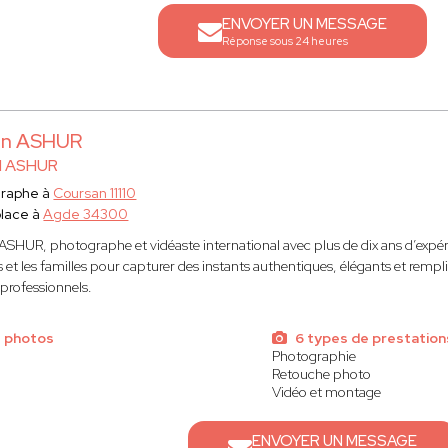
ENVOYER UN MESSAGE
Réponse sous 24 heures
en ASHUR
N ASHUR
graphe à
Coursan 11110
lace à
Agde 34300
SHUR, photographe et vidéaste international avec plus de dix ans d’expéri
 et les familles pour capturer des instants authentiques, élégants et remp
 professionnels.
e photos
6 types de prestation
Photographie
Retouche photo
Vidéo et montage
ENVOYER UN MESSAGE