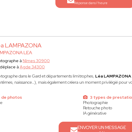
Réponse dans l'heure
éa LAMPAZONA
MPAZONA LEA
otographe à
Nîmes 30900
 déplace à
Agde 34300
tographe dans le Gard et départements limitrophes,
Léa LAMPAZONA
têmes, naissance…), mais également créera un moment privilégié pour vou
 de photos
3 types de prestati
ue
Photographie
Retouche photo
IA générative
ENVOYER UN MESSAGE