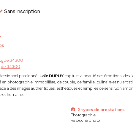
Sans inscription
Y
os
Agde 34300
gde 34300
fessionnel passionné,
Loïc DUPUY
capture la beauté des émotions, des lie
sé en photographie immobilière, de couple, de famille, culinaire et nu artist
râce à des images authentiques, esthétiques et remplies de sens. Son amb
e et humaine.
2 types de prestations
Photographie
Retouche photo