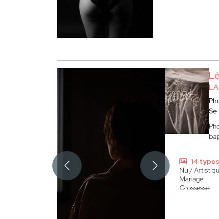
L
LA
Ph
Se
Pho
bap
14 types
Nu / Artistiq
Mariage
Grossesse