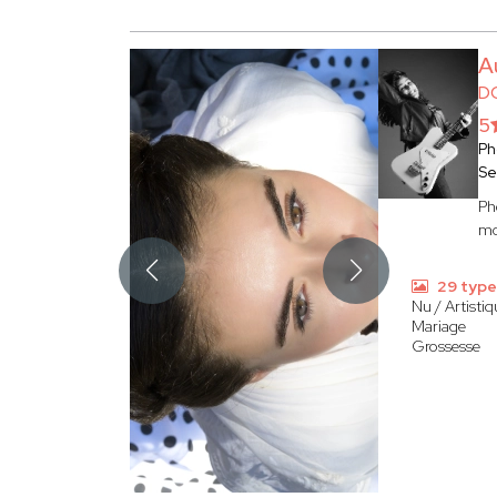
A
D
5
Ph
Se
Ph
mo
29 type
Nu / Artisti
Mariage
Grossesse