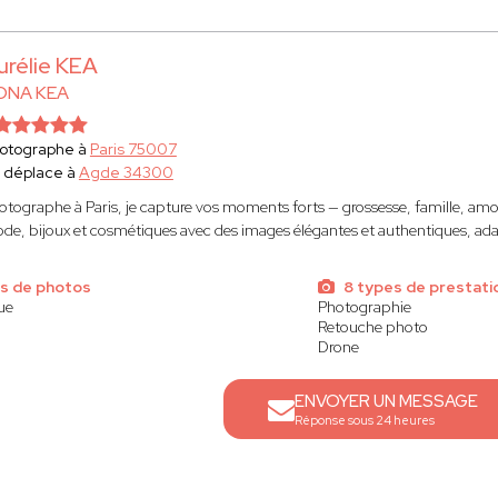
urélie KEA
ONA KEA
otographe à
Paris 75007
 déplace à
Agde 34300
otographe à Paris, je capture vos moments forts — grossesse, famille, amou
de, bijoux et cosmétiques avec des images élégantes et authentiques, a
s de photos
8 types de prestati
que
Photographie
Retouche photo
Drone
ENVOYER UN MESSAGE
Réponse sous 24 heures