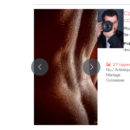
Co
CO
Ph
Se
Prê
des
27 type
Nu / Artistiq
Mariage
Grossesse