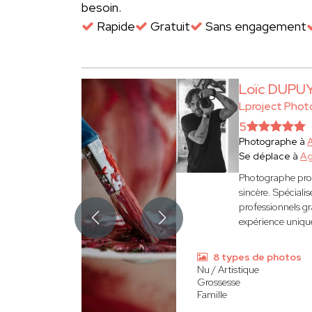
besoin.
Rapide
Gratuit
Sans engagement
Loïc DUPU
Lproject Phot
5
Photographe à
Se déplace à
A
Photographe pro
sincère. Spéciali
professionnels g
expérience uniqu
8 types de photos
Nu / Artistique
Grossesse
Famille