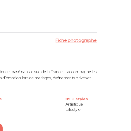
Fiche photographe
ence, basé dans le sud de la France. Il accompagne les
lis d’émotion lors de mariages, événements privés et
s
2 styles
Artistique
Lifestyle