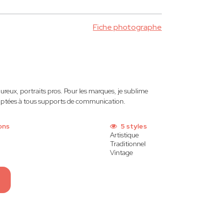
Fiche photographe
reux, portraits pros. Pour les marques, je sublime
daptées à tous supports de communication.
ons
5 styles
Artistique
Traditionnel
Vintage