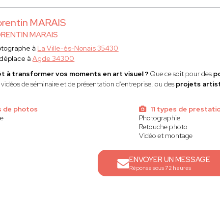
rentin MARAIS
RENTIN MARAIS
otographe à
La Ville-és-Nonais 35430
 déplace à
Agde 34300
t à transformer vos moments en art visuel ?
Que ce soit pour des
p
 vidéos de séminaire et de présentation d’entreprise, ou des
projets artis
s de photos
11 types de prestati
ue
Photographie
Retouche photo
Vidéo et montage
ENVOYER UN MESSAGE
Réponse sous 72 heures