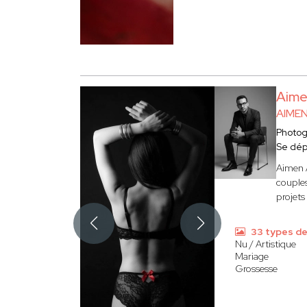
Aim
AIME
Photo
Se dép
Aimen A
couples
projets
33 types d
Nu / Artistique
Mariage
Grossesse