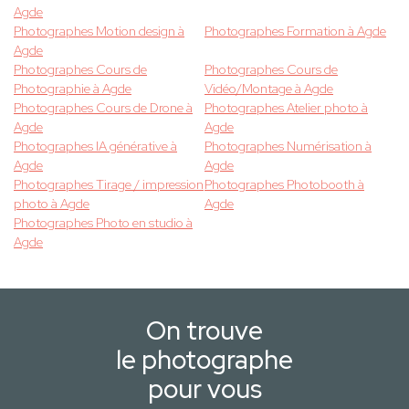
Agde
Photographes Motion design à
Photographes Formation à Agde
Agde
Photographes Cours de
Photographes Cours de
Photographie à Agde
Vidéo/Montage à Agde
Photographes Cours de Drone à
Photographes Atelier photo à
Agde
Agde
Photographes IA générative à
Photographes Numérisation à
Agde
Agde
Photographes Tirage / impression
Photographes Photobooth à
photo à Agde
Agde
Photographes Photo en studio à
Agde
On trouve
le photographe
pour vous