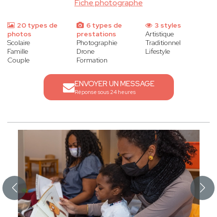
Fiche photographe
20 types de
6 types de
3 styles
photos
prestations
Artistique
Scolaire
Photographie
Traditionnel
Famille
Drone
Lifestyle
Couple
Formation
ENVOYER UN MESSAGE
Réponse sous 24 heures