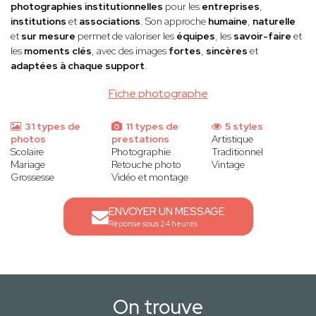
photographies institutionnelles
pour les
entreprises
,
institutions
et
associations
. Son approche
humaine
,
naturelle
et
sur mesure
permet de valoriser les
équipes
, les
savoir-faire
et
les
moments clés
, avec des images
fortes
,
sincères
et
adaptées à chaque support
.
Fiche photographe
31 types de
11 types de
5 styles
photos
prestations
Artistique
Scolaire
Photographie
Traditionnel
Mariage
Retouche photo
Vintage
Grossesse
Vidéo et montage
ENVOYER UN MESSAGE
Réponse sous 24 heures
On trouve