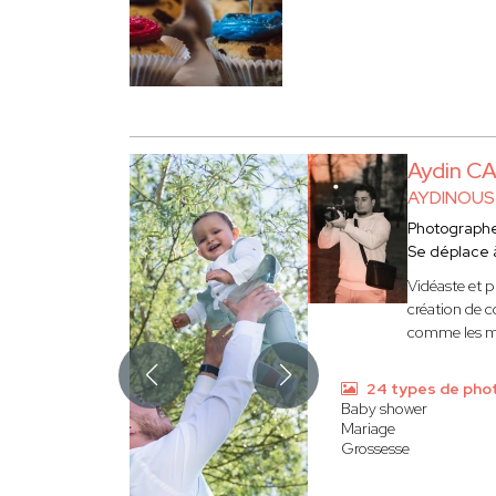
Aydin CA
AYDINOUS
Photograph
Se déplace
Vidéaste et p
création de c
comme les mar
24 types de pho
Baby shower
Mariage
Grossesse