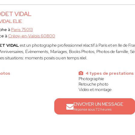
RODET VIDAL
IDAL ELIE
phe à
Paris 75013
ce à
Crépy-en-Valois 60800
DET VIDAL
est un photographe professionnel réactif à Paris et en Ile de Fr
, Anniversaires, Évènements, Mariages, Books Photos, Photos de famille, Sé
ntes situations: moments posés ou en temps réel.
hotos
4 types de prestations
Photographie
Retouche photo
Vidéo et montage
ENVOYER UN MESSAGE
Réponse sous 72 heures