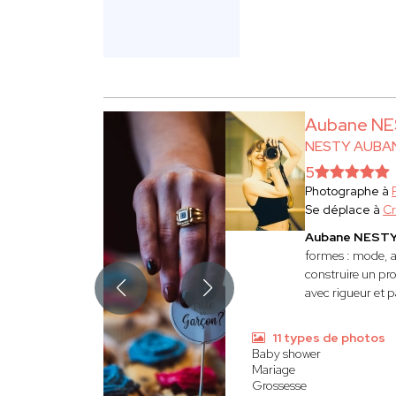
Aubane N
NESTY AUBA
5
Photographe à
Se déplace à
Cr
Aubane NEST
formes : mode, ar
construire un pro
avec rigueur et p
11 types de photos
Baby shower
Mariage
Grossesse