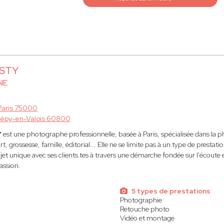
ESTY
NE
Paris 75000
épy-en-Valois 60800
Y
est une photographe professionnelle, basée à Paris, spécialisée dans la p
t, grossesse, famille, éditorial... Elle ne se limite pas à un type de prestat
jet unique avec ses clients.tes à travers une démarche fondée sur l'écoute et
assion.
5 types de prestations
Photographie
Retouche photo
Vidéo et montage