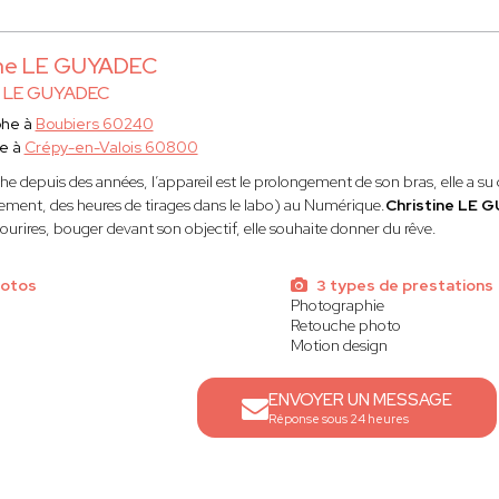
ine LE GUYADEC
e LE GUYADEC
phe à
Boubiers 60240
e à
Crépy-en-Valois 60800
 depuis des années, l’appareil est le prolongement de son bras, elle a su 
ment, des heures de tirages dans le labo) au Numérique.
Christine LE 
 sourires, bouger devant son objectif, elle souhaite donner du rêve.
hotos
3 types de prestations
Photographie
Retouche photo
Motion design
ENVOYER UN MESSAGE
Réponse sous 24 heures