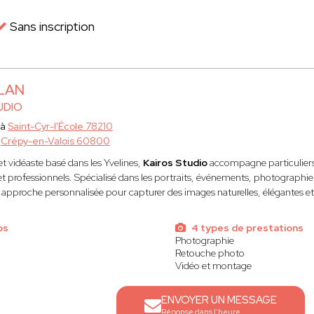
Sans inscription
TLAN
UDIO
 à
Saint-Cyr-l'École 78210
à
Crépy-en-Valois 60800
 vidéaste basé dans les Yvelines,
Kairos Studio
accompagne particuliers, 
t professionnels. Spécialisé dans les portraits, événements, photographi
 approche personnalisée pour capturer des images naturelles, élégantes e
os
4 types de prestations
Photographie
Retouche photo
Vidéo et montage
ENVOYER UN MESSAGE
Réponse dans l'heure