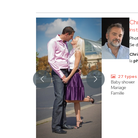
Ch
Ins
Pho
Se 
Chr
la
ph
27 types
Baby shower
Mariage
Famille