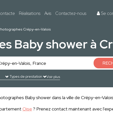
ontacte
Réalisations
Avis
Contactez-nous
Se co
Photographes Crépy-en-Valois
es Baby shower à Cr
REC
Voir plus
otographes Baby shower dans la ville de Crépy-en-Valois p
département
Oise
? Prenez contact maintenant avec l'exp