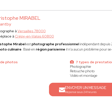
ristophe MIRABEL
tantby
tographe à
Versailles 78000
déplace à
Crépy-en-Valois 60800
istophe Mirabel
est
photographe professionnel
indépendant
depuis 2
oto culinaire
. Basé en
région parisienne
il n'a aucun problème pour se 
 de photos
7 types de prestatio
Photographie
Retouche photo
Vidéo et montage
ENVOYER UN MESSAGE
Réponse sous 24 heures