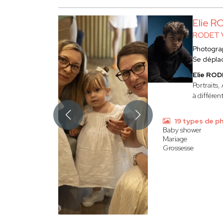
Elie 
RODET V
Photogra
Se dépla
Elie RO
Portraits
à différe
19 types de p
Baby shower
Mariage
Grossesse