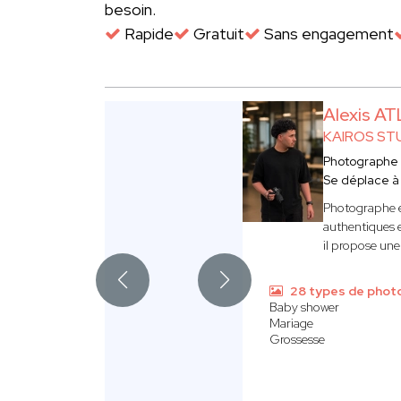
besoin.
Rapide
Gratuit
Sans engagement
Alexis A
KAIROS ST
Photographe
Se déplace 
Photographe et
authentiques e
il propose une
28 types de phot
Baby shower
Mariage
Grossesse