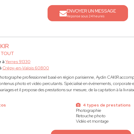
ENVOYER UN MESSAGE
Réponse sous 24 heures
KIR
 TOUT
e à
Yerres 91330
 à
Crépy-en-Valois 60800
hotographe professionnel basé en région parisienne, Aydin CAKIR accompag
ontenus photo et vidéo percutants. Spécialisé en événements, corporate et
iages et il propose des prestations sur mesure, de la captation à la livrais
tos
4 types de prestations
Photographie
Retouche photo
Vidéo et montage