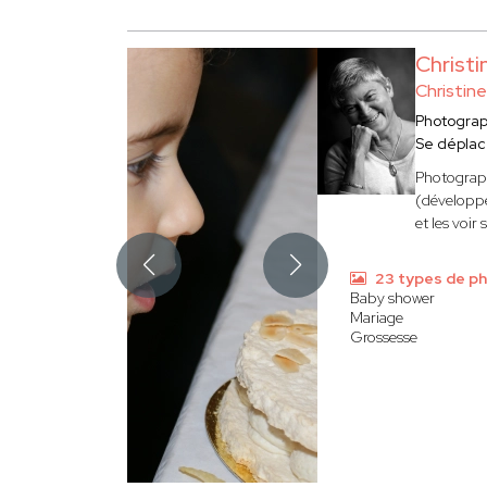
Christ
Christin
Photogra
Se déplac
Photographe
(développe
et les voir
23 types de p
Baby shower
Mariage
Grossesse