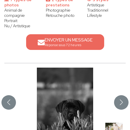
photos
prestations
Artistique
Animal de
Photographie
Traditionnel
compagnie
Retouche photo
Lifestyle
Portrait
Nu / Artistique
ENVOYER UN MESSAGE
Réponse sous 72 heures