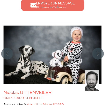
ENVOYER UN MESSAGE
Réponse sous 24 heures
Nicolas UTTENVEILER
UN REGARD SENSIBLE
Photographe à
Mareuil La Motte 60490