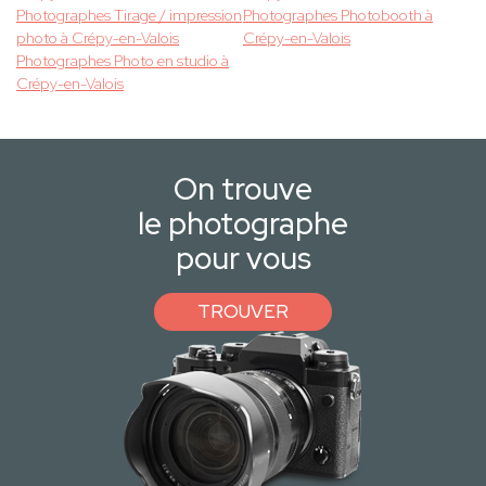
Photographes Tirage / impression
Photographes Photobooth à
photo à Crépy-en-Valois
Crépy-en-Valois
Photographes Photo en studio à
Crépy-en-Valois
On trouve
le photographe
pour vous
TROUVER