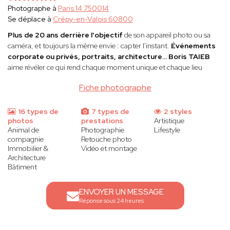
Photographe à
Paris 14 750014
Se déplace à
Crépy-en-Valois 60800
Plus de 20 ans derrière l'objectif
de son appareil photo ou sa
caméra, et toujours la même envie : capter l'instant.
Événements
corporate ou privés, portraits, architecture...
Boris TAIEB
aime révéler ce qui rend chaque moment unique et chaque lieu
Fiche photographe
16 types de
7 types de
2 styles
photos
prestations
Artistique
Animal de
Photographie
Lifestyle
compagnie
Retouche photo
Immobilier &
Vidéo et montage
Architecture
Bâtiment
ENVOYER UN MESSAGE
Réponse sous 24 heures