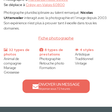
Se déplace à
Crépy-en-Valois 60800
Photographe pluridisciplinaire au talent remarqué,
Nicolas
Uttenveiler
interagit avec la photographie et l’image depuis 2003.
Son expérience n’est plus à prouver tant il excelle dans tous les
domaines.
Fiche photographe
32 types de
8 types de
4 styles
photos
prestations
Artistique
Animal de
Photographie
Traditionnel
compagnie
Retouche photo
Vintage
Mariage
Formation
Grossesse
ENVOYER UN MESSAGE
Réponse sous 72 heures