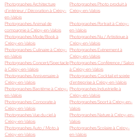
Photographes Architecture
Photographes Photo produit à
d'intérieur / Décoration à Crépy-
Crépy-en-Valois
en-Valois
Photographes Animal de
Photographes Portrait à Crépy-
compagnie à Crépy-en-Valois
en-Valois
Photographes Mode/Book à
Photographes Nu / Artistique à
Crépy-en-Valois
Crépy-en-Valois
Photographes Culinaire à Crépy-
Photographes Evènement à
en-Valois
Crépy-en-Valois
Photographes Concert/Spectacle
Photographes Conférence / Salon
à Crépy-en-Valois
à Crépy-en-Valois
Photographes Anniversaire à
Photographes Cocktail et soirée
Crépy-en-Valois
d'entreprise à Crépy-en-Valois
Photographes Baptême à Crépy-
Photographes Industrielle à
en-Valois
Crépy-en-Valois
Photographes Corporate à
Photographes Sport à Crépy-en-
Crépy-en-Valois
Valois
Photographes Vue du ciel à
Photographes Nature à Crépy-en-
Crépy-en-Valois
Valois
Photographes Auto / Moto à
Photographes Scolaire à Crépy-
Crépy-en-Valois
en-Valois