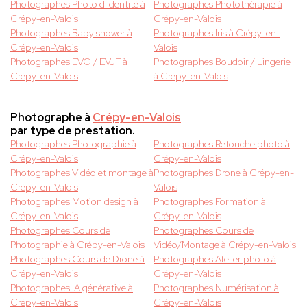
Photographes Photo d'identité à
Photographes Photothérapie à
Crépy-en-Valois
Crépy-en-Valois
Photographes Baby shower à
Photographes Iris à Crépy-en-
Crépy-en-Valois
Valois
Photographes EVG / EVJF à
Photographes Boudoir / Lingerie
Crépy-en-Valois
à Crépy-en-Valois
Photographe à
Crépy-en-Valois
par type de prestation.
Photographes Photographie à
Photographes Retouche photo à
Crépy-en-Valois
Crépy-en-Valois
Photographes Vidéo et montage à
Photographes Drone à Crépy-en-
Crépy-en-Valois
Valois
Photographes Motion design à
Photographes Formation à
Crépy-en-Valois
Crépy-en-Valois
Photographes Cours de
Photographes Cours de
Photographie à Crépy-en-Valois
Vidéo/Montage à Crépy-en-Valois
Photographes Cours de Drone à
Photographes Atelier photo à
Crépy-en-Valois
Crépy-en-Valois
Photographes IA générative à
Photographes Numérisation à
Crépy-en-Valois
Crépy-en-Valois