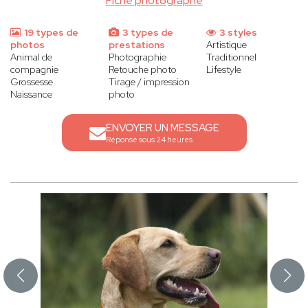
Fiche photographe
19 types de
3 types de
3 styles
photos
prestations
Artistique
Animal de
Photographie
Traditionnel
compagnie
Retouche photo
Lifestyle
Grossesse
Tirage / impression
Naissance
photo
ENVOYER UN MESSAGE
Réponse sous 24 heures