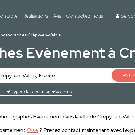
ontacte
Réalisations
Avis
Contactez-nous
Se co
Photographes Crépy-en-Valois
hes Evènement à Cr
REC
Voir plus
photographes Evènement dans la ville de Crépy-en-Valois 
département
Oise
? Prenez contact maintenant avec l'exp