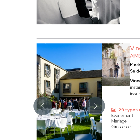
Vin
AIM
Phot
Se d
Vinc
insta
inoub
29 types 
Evènement
Mariage
Grossesse