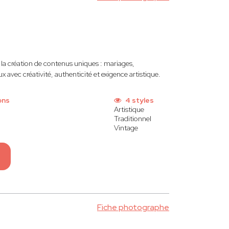
 la création de contenus uniques : mariages,
 avec créativité, authenticité et exigence artistique.
ons
4 styles
Artistique
Traditionnel
Vintage
Fiche photographe