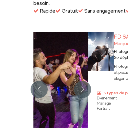
besoin.
Rapide
Gratuit
Sans engagement
FD S
Marque
Photog
Se dép
Photogr
et préci
élégant
5 types de 
Evènement
Mariage
Portrait