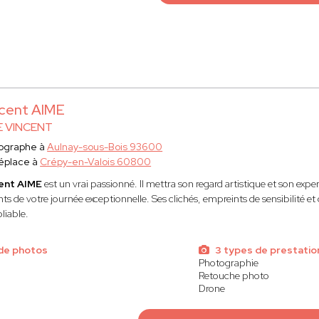
cent AIME
E VINCENT
ographe à
Aulnay-sous-Bois 93600
éplace à
Crépy-en-Valois 60800
ent AIME
est un vrai passionné. Il mettra son regard artistique et son expe
nts de votre journée exceptionnelle. Ses clichés, empreints de sensibilité 
liable.
de photos
3 types de prestatio
Photographie
Retouche photo
Drone