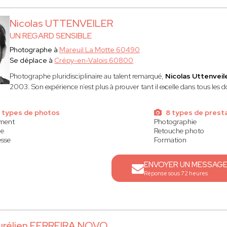
Nicolas UTTENVEILER
UN REGARD SENSIBLE
Photographe à
Mareuil La Motte 60490
Se déplace à
Crépy-en-Valois 60800
Photographe pluridisciplinaire au talent remarqué,
Nicolas Uttenveil
2003. Son expérience n’est plus à prouver tant il excelle dans tous les 
 types de photos
8 types de prest
ment
Photographie
ge
Retouche photo
esse
Formation
ENVOYER UN MESSAG
Réponse sous 72 heures
urélien FERREIRA NOVO