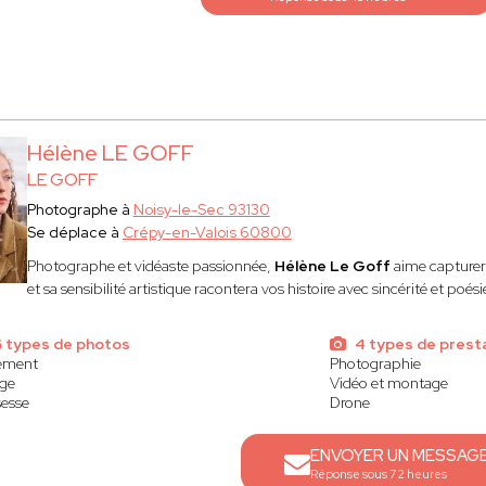
Hélène LE GOFF
LE GOFF
Photographe à
Noisy-le-Sec 93130
Se déplace à
Crépy-en-Valois 60800
Photographe et vidéaste passionnée,
Hélène Le Goff
aime capturer 
et sa sensibilité artistique racontera vos histoire avec sincérité et poési
 types de photos
4 types de prest
ement
Photographie
ge
Vidéo et montage
esse
Drone
ENVOYER UN MESSAG
Réponse sous 72 heures