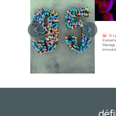
15 t
Evènem
Mariage
Immobili
défi