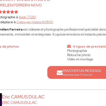
RELIEN FERREIRA NOVO
otographe à
Avon 77210
 déplace à
Crépy-en-Valois 60800
rélien Ferreira
est vidéaste et photographe professionnel spécialisé dans
nements, immobilier et entreprises. Il capture émotions et instants précieux
s de photos
4 types de prestati
Photographie
Retouche photo
Vidéo et montage
ENVOYER UN MESSAGE
Réponse sous 24 heures
Eric CAMUS DULAC
ERIC CAMUS DULAC