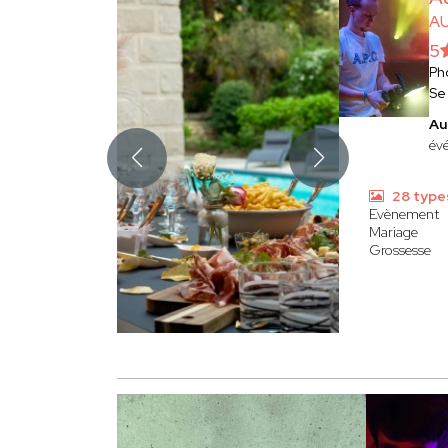
AU
5
Ph
Se
Au
évé
28 type
Evènement
Mariage
Grossesse