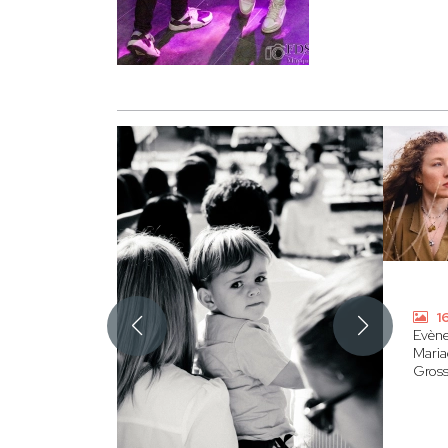
16
Evèn
Maria
Gross