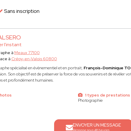
Sans inscription
ALSERO
r l'instant
raphe à
Meaux 77100
lace à
Crépy-en-Valois 60800
aphe spécialisé en évènementiel et en portrait,
François-Dominique 
sion. Son objectif est de préserver la force de vos souvenirs et de révéler v
es et profondément humaines.
photos
1 types de prestations
Photographie
ENVOYER UN MESSAGE
Réponse sous 48 heures