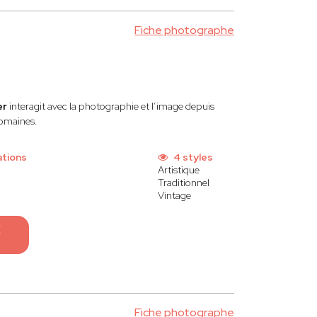
Fiche photographe
er
interagit avec la photographie et l’image depuis
domaines.
ations
4 styles
Artistique
Traditionnel
Vintage
E
Fiche photographe