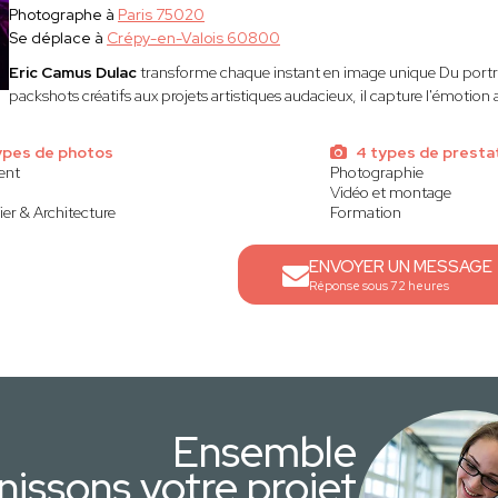
Photographe à
Paris 75020
Se déplace à
Crépy-en-Valois 60800
Eric Camus Dulac
transforme chaque instant en image unique Du portra
packshots créatifs aux projets artistiques audacieux, il capture l'émotion 
ypes de photos
4 types de presta
ent
Photographie
Vidéo et montage
er & Architecture
Formation
ENVOYER UN MESSAGE
Réponse sous 72 heures
Ensemble
nissons votre projet