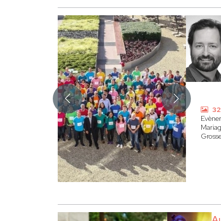
32
Evène
Maria
Gross
A