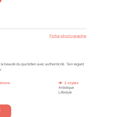
Fiche photographe
la beauté du quotidien avec authenticité. Son regard
e.
ations
2 styles
Artistique
Lifestyle
E