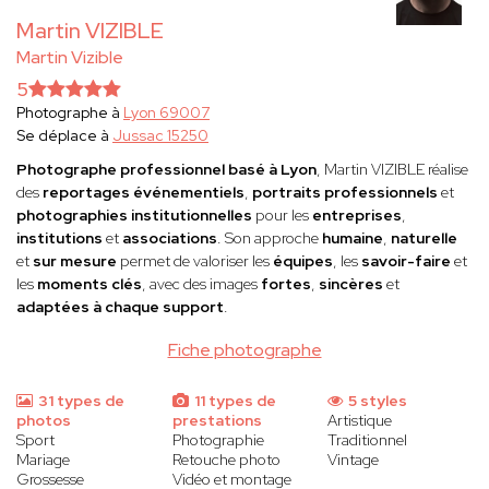
Martin VIZIBLE
Martin Vizible
5
Photographe à
Lyon 69007
Se déplace à
Jussac 15250
Photographe professionnel basé à Lyon
, Martin VIZIBLE réalise
des
reportages événementiels
,
portraits professionnels
et
photographies institutionnelles
pour les
entreprises
,
institutions
et
associations
. Son approche
humaine
,
naturelle
et
sur mesure
permet de valoriser les
équipes
, les
savoir-faire
et
les
moments clés
, avec des images
fortes
,
sincères
et
adaptées à chaque support
.
Fiche photographe
31 types de
11 types de
5 styles
photos
prestations
Artistique
Sport
Photographie
Traditionnel
Mariage
Retouche photo
Vintage
Grossesse
Vidéo et montage