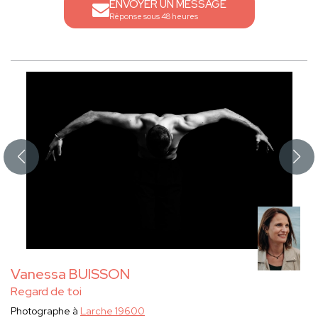
ENVOYER UN MESSAGE
Réponse sous 48 heures
Vanessa BUISSON
Regard de toi
Photographe à
Larche 19600