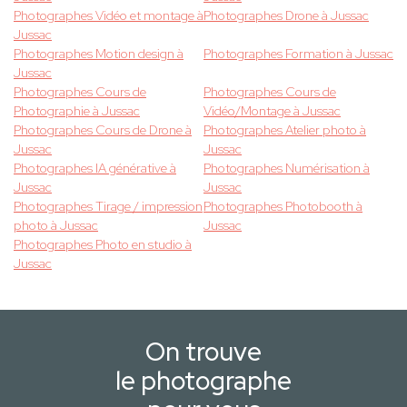
Photographes Vidéo et montage à
Photographes Drone à Jussac
Jussac
Photographes Motion design à
Photographes Formation à Jussac
Jussac
Photographes Cours de
Photographes Cours de
Photographie à Jussac
Vidéo/Montage à Jussac
Photographes Cours de Drone à
Photographes Atelier photo à
Jussac
Jussac
Photographes IA générative à
Photographes Numérisation à
Jussac
Jussac
Photographes Tirage / impression
Photographes Photobooth à
photo à Jussac
Jussac
Photographes Photo en studio à
Jussac
On trouve
le photographe