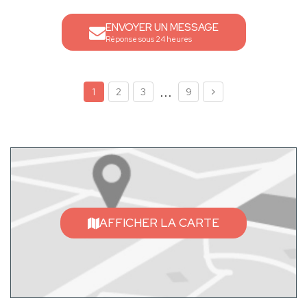
ENVOYER UN MESSAGE
Réponse sous 24 heures
...
1
2
3
9
AFFICHER LA CARTE