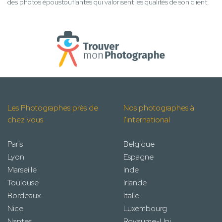
des photos époustouflantes qui valorisent les qualités de son client.
Les Photographes près de
Nos photographes à
chez vous
l'international
Paris
Belgique
Lyon
Espagne
Marseille
Inde
Toulouse
Irlande
Bordeaux
Italie
Nice
Luxembourg
Nantes
Royaume-Uni